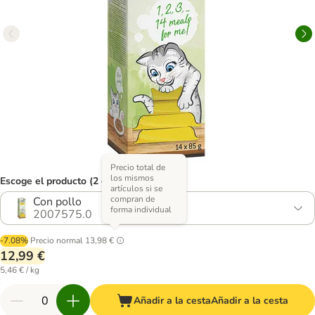
Precio total de
los mismos
Escoge el producto (2 opciones)
artículos si se
compran de
Con pollo
forma individual
2007575.0
-7.08%
Precio normal
13,98 €
12,99 €
5,46 € / kg
Añadir a la cesta
Añadir a la cesta