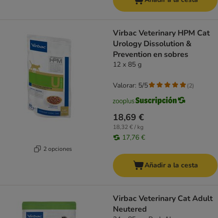
Virbac Veterinary HPM Cat
Urology Dissolution &
Prevention en sobres
12 x 85 g
Valorar: 5/5
(
2
)
18,69 €
18,32 € / kg
17,76 €
2 opciones
Añadir a la cesta
Virbac Veterinary Cat Adult
Neutered