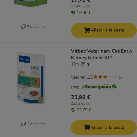
17,79 €
17,44 € / kg
16,90 €
2 opciones
Añadir a la cesta
Virbac Veterinary Cat Early
Kidney & Joint KJ1
12 x 85 g
Valorar: 3/5
(
1
)
23,99 €
23,52 € / kg
22,79 €
2 opciones
Añadir a la cesta