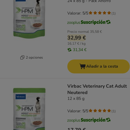
24 x 85 g - Pack Ahorro
Valorar: 5/5
(
1
)
Precio normal
35,58 €
32,99 €
16,17 € / kg
31,34 €
2 opciones
Añadir a la cesta
Virbac Veterinary Cat Adult
Neutered
12 x 85 g
Valorar: 5/5
(
1
)