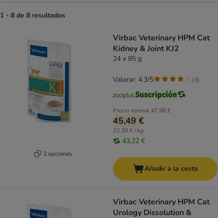
1 - 8 de 8 resultados
product items have been changed
Virbac Veterinary HPM Cat
Kidney & Joint KJ2
24 x 85 g
Valorar: 4.3/5
(
3
)
Precio normal
47,98 €
45,49 €
22,30 € / kg
43,22 €
2 opciones
Añadir a la cesta
Virbac Veterinary HPM Cat
Urology Dissolution &