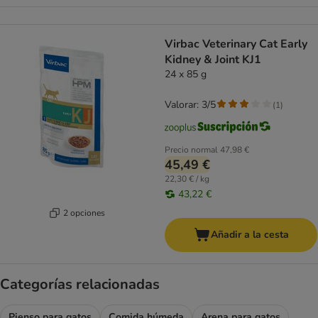
Virbac Veterinary Cat Early
Kidney & Joint KJ1
24 x 85 g
Valorar: 3/5
(
1
)
Precio normal
47,98 €
45,49 €
22,30 € / kg
43,22 €
2 opciones
Añadir a la cesta
Categorías relacionadas
Pienso para gatos
Comida húmeda
Arena para gatos