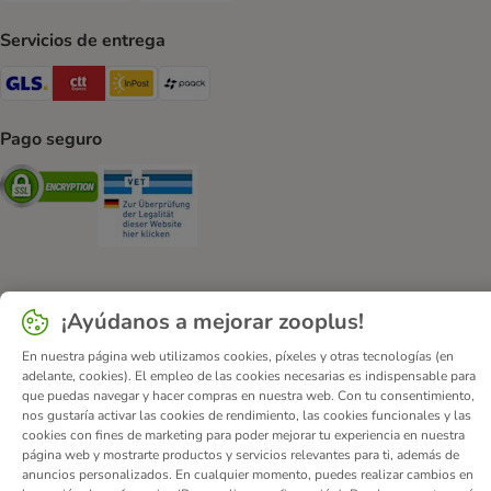
Servicios de entrega
GLS Shipping Method
CTTExpress Shipping Method
InPost Shipping Method
paack Shipping Method
Pago seguro
Security
Security
¡Ayúdanos a mejorar zooplus!
Quiénes somos
Empleo
Corporate Website
Aviso Legal
Condiciones comerciales generales
DSA
En nuestra página web utilizamos cookies, píxeles y otras tecnologías (en
adelante, cookies). El empleo de las cookies necesarias es indispensable para
Formulario de desistimiento
Contacto
que puedas navegar y hacer compras en nuestra web. Con tu consentimiento,
Gastos de envío y plazo de entrega
Formas de pago
nos gustaría activar las cookies de rendimiento, las cookies funcionales y las
cookies con fines de marketing para poder mejorar tu experiencia en nuestra
Programa de afiliación
Protección de datos
página web y mostrarte productos y servicios relevantes para ti, además de
Declaración de accesibilidad
anuncios personalizados. En cualquier momento, puedes realizar cambios en