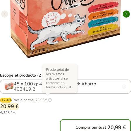
Precio total de
los mismos
Escoge el producto (2 opciones)
artículos si se
compran de
48 x 100 g: 4 variedades - Pack Ahorro
forma individual
403419.2
-12.4%
Precio normal
23,96 €
20,99 €
4,37 € / kg
20,99 €
Compra puntual