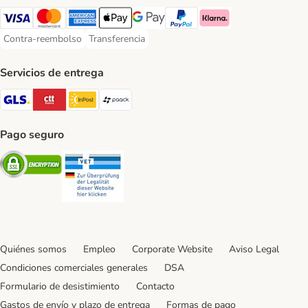
Visa Payment Method
Mastercard Payment Method
American Express Payment Method
Apple Pay Payment Method
Google Pay Payment Method
PayPal Payment Method
Klarna Payment Method
Contra-reembolso
Transferencia
Contra-reembolso Payment Method
Transferencia Payment Method
Servicios de entrega
GLS Shipping Method
CTTExpress Shipping Method
InPost Shipping Method
paack Shipping Method
Pago seguro
Security
Security
Quiénes somos
Empleo
Corporate Website
Aviso Legal
Condiciones comerciales generales
DSA
Formulario de desistimiento
Contacto
Gastos de envío y plazo de entrega
Formas de pago