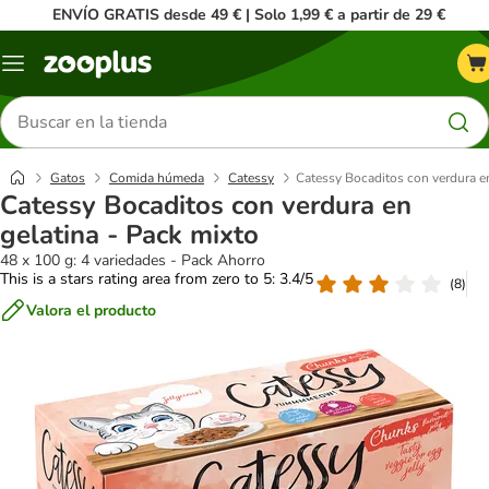
ENVÍO GRATIS desde 49 € | Solo 1,99 € a partir de 29 €
Menú
Buscar
productos
Gatos
Comida húmeda
Catessy
Catessy Bocaditos con verdura en
Catessy Bocaditos con verdura en
gelatina - Pack mixto
48 x 100 g: 4 variedades - Pack Ahorro
This is a stars rating area from zero to 5: 3.4/5
(
8
)
Valora el producto