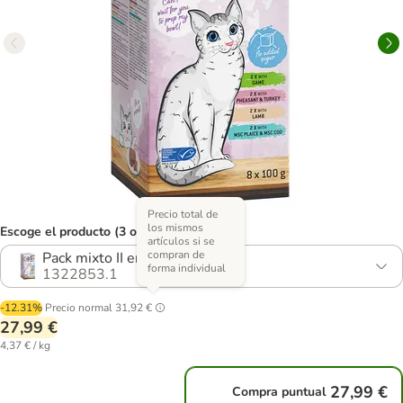
Precio total de
los mismos
Escoge el producto (3 opciones)
artículos si se
compran de
Pack mixto II en paté
forma individual
1322853.1
-12.31%
Precio normal
31,92 €
27,99 €
4,37 € / kg
27,99 €
Compra puntual