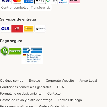
Visa Payment Method
Mastercard Payment Method
American Express Payment Method
Apple Pay Payment Method
Google Pay Payment Method
PayPal Payment Method
Klarna Payment Method
Contra-reembolso
Transferencia
Contra-reembolso Payment Method
Transferencia Payment Method
Servicios de entrega
GLS Shipping Method
CTTExpress Shipping Method
InPost Shipping Method
paack Shipping Method
Pago seguro
Security
Security
Quiénes somos
Empleo
Corporate Website
Aviso Legal
Condiciones comerciales generales
DSA
Formulario de desistimiento
Contacto
Gastos de envío y plazo de entrega
Formas de pago
Programa de afiliación
Protección de datos