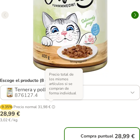
Precio total de
los mismos
Escoge el producto (8 opciones)
artículos si se
compran de
Ternera y pollo en salsa
forma individual
876127.4
-9.35%
Precio normal
31,98 €
28,99 €
3,02 € / kg
28,99 €
Compra puntual