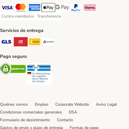
Visa Payment Method
Mastercard Payment Method
American Express Payment Method
Apple Pay Payment Method
Google Pay Payment Method
PayPal Payment Method
Klarna Payment Method
Contra-reembolso
Transferencia
Contra-reembolso Payment Method
Transferencia Payment Method
Servicios de entrega
GLS Shipping Method
CTTExpress Shipping Method
InPost Shipping Method
paack Shipping Method
Pago seguro
Security
Security
Quiénes somos
Empleo
Corporate Website
Aviso Legal
Condiciones comerciales generales
DSA
Formulario de desistimiento
Contacto
Gastos de envío y plazo de entrega
Formas de pago