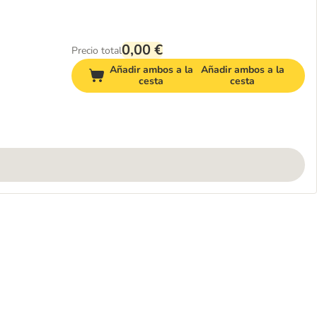
0,00 €
Precio total
Añadir ambos a la
Añadir ambos a la
cesta
cesta