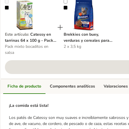
Catessy en tarrinas 64 x 100 g - Pack mixto
Brekkies con buey, verduras y cere
Este artículo
:
Catessy en
Brekkies con buey,
tarrinas 64 x 100 g - Pack
verduras y cereales para
mixto
Pack mixto bocaditos en
gatos
2 x 3,5 kg
salsa
Ficha de producto
Componentes analíticos
Valoraciones
¡La comida está lista!
Los patés de Catessy son muy suaves e increíblemente sabrosos y 
de ave, de vacuno, de cordero, de pescado o de caza, estas recetas