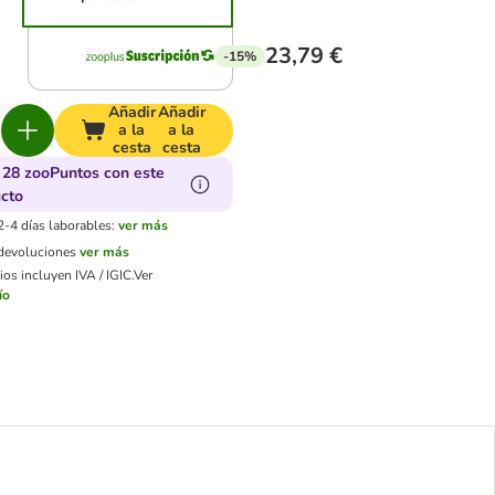
23,79 €
-15%
Añadir
Añadir
a la
a la
cesta
cesta
28 zooPuntos con este
cto
2-4 días laborables:
ver más
 devoluciones
ver más
os incluyen IVA / IGIC.
Ver
ío