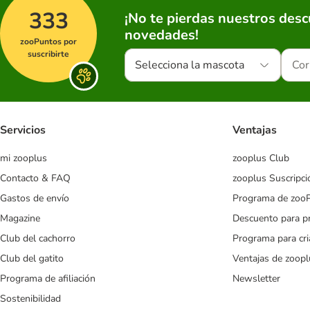
333
¡No te pierdas nuestros des
novedades!
zooPuntos por
suscribirte
Selecciona la mascota
Servicios
Ventajas
mi zooplus
zooplus Club
Contacto & FAQ
zooplus Suscripci
Gastos de envío
Programa de zoo
Magazine
Descuento para p
Club del cachorro
Programa para cr
Club del gatito
Ventajas de zoopl
Programa de afiliación
Newsletter
Sostenibilidad