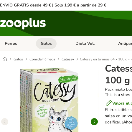
ENVÍO GRATIS desde 49 € | Solo 1,99 € a partir de 29 €
Perros
Gatos
Dieta Vet.
Antipar
Menú de categoria abierto: Perros
Menú de categoria abierto: Gatos
Menú de ca
Gatos
Comida húmeda
Catessy
Catessy en tarrinas 64 x 100 g -
Catess
100 g
Pack mixto boc
This is a stars
Valora el 
El irresistible
salsa
en un
va
dosificar.
¡Aho