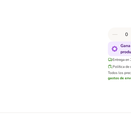
Gana 
produ
Entrega en 
Política de
Todos los preci
gastos de env