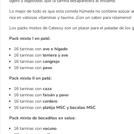
ligero y digestible, que la tarrina desaparecerá al instante.
Lo mejor de todo es que esta comida húmeda no contiene azúcar añ
rica en valiosas vitaminas y taurina. ¡Con un sabor para relamerse!
Los packs mixtos de Catessy son un placer para el paladar de los g
Pack mixto I en paté:
16 tarrinas con
ave e hígado
16 tarrinas con
ternera y ave
16 tarrinas con
cangrejo
16 tarrinas con
pavo
Pack mixto II en paté:
16 tarrinas con
caza
16 tarrinas con
faisán y pavo
16 tarrinas con
cordero
16 tarrinas con
platija
MSC y bacalao MSC
Pack mixto de bocaditos en salsa:
16 tarrinas con
vacuno