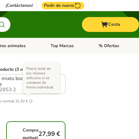
¡Contáctanos!
Pedir de nuevo
Cesta
ros animales
Top Marcas
% Ofertas
: Roedores y +
de categoria abierto: Pájaros
Menú de categoria abierto: Otros animales
Menú de categoria abie
Precio total de
roducto (3 opciones)
los mismos
 mixto bocaditos en
artículos si se
compran de
a
forma individual
2853.2
o normal
31,92 €
Compra
27,99 €
puntual