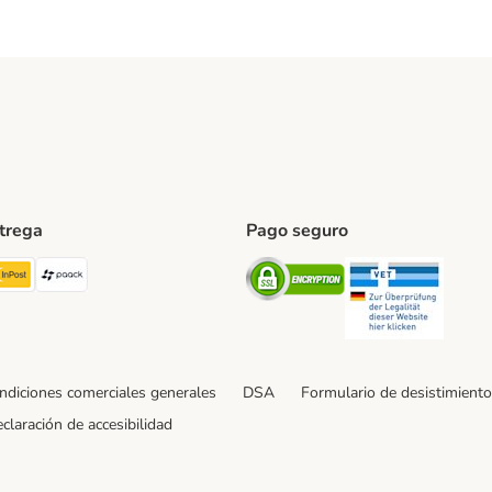
ntrega
Pago seguro
ping Method
TExpress Shipping Method
InPost Shipping Method
paack Shipping Method
Security
Securit
ndiciones comerciales generales
DSA
Formulario de desistimiento
claración de accesibilidad