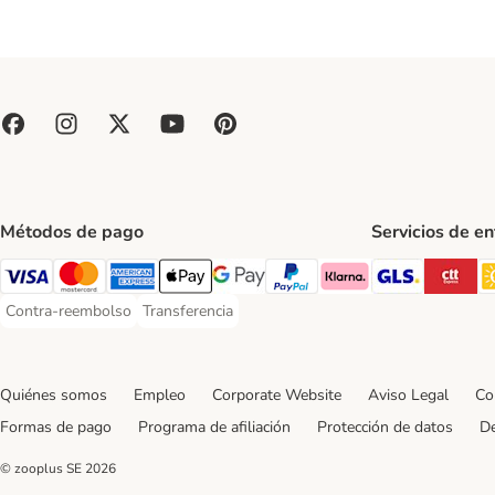
Métodos de pago
Servicios de e
GLS Ship
CT
Visa Payment Method
Mastercard Payment Method
American Express Payment Method
Apple Pay Payment Method
Google Pay Payment Method
PayPal Payment Method
Klarna Payment Method
Contra-reembolso
Transferencia
Contra-reembolso Payment Method
Transferencia Payment Method
Quiénes somos
Empleo
Corporate Website
Aviso Legal
Co
Formas de pago
Programa de afiliación
Protección de datos
De
© zooplus SE
2026