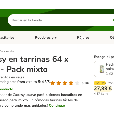
Buscar
productos
asitarios
Roedores y +
Pájaros
Ot
tegoria abierto: Dieta Vet.
Menú de categoria abierto: Antiparasitarios
Menú de categoria abierto
Menú 
 Pack mixto
y en tarrinas 64 x
Escoge el p
Pack
 - Pack mixto
sals
132
aditos en salsa
 rating area from zero to 5: 4.3/5
(
910
)
-12.31%
Preci
27,99 €
producto
4,37 € / kg
 sabor de Cattesy:
suave paté o tiernos bocaditos en
riado pack mixto.
En cómodas tarrinas fáciles de
rra comprando más unidades!
Continuar