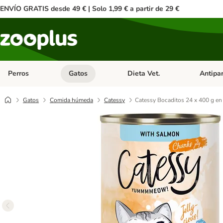
ENVÍO GRATIS desde 49 € | Solo 1,99 € a partir de 29 €
Perros
Gatos
Dieta Vet.
Antipar
Menú de categoria abierto: Perros
Menú de categoria abierto: Gatos
Menú de ca
Gatos
Comida húmeda
Catessy
Catessy Bocaditos 24 x 400 g en 