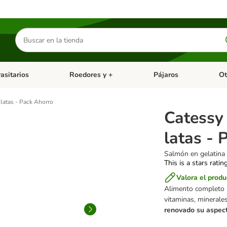
Buscar
productos
asitarios
Roedores y +
Pájaros
Ot
tegoria abierto: Dieta Vet.
Menú de categoria abierto: Antiparasitarios
Menú de categoria abierto
Menú 
latas - Pack Ahorro
Catessy
latas - 
Salmón en gelatina
This is a stars ratin
Valora el produ
Alimento completo 
vitaminas, minerale
renovado su aspect