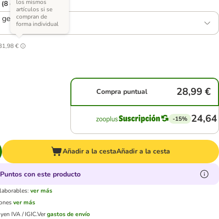
los mismos
 (8 opciones)
artículos si se
compran de
 gelatina
forma individual
31,98 €
28,99 €
Compra puntual
24,64
-15%
Añadir a la cesta
Añadir a la cesta
Puntos con este producto
 laborables:
ver más
iones
ver más
yen IVA / IGIC.
Ver
gastos de envío