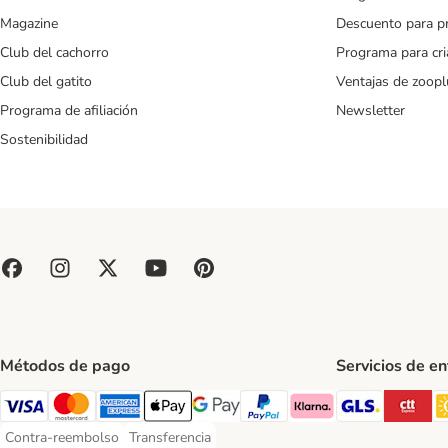
Magazine
Descuento para p
Club del cachorro
Programa para cr
Club del gatito
Ventajas de zoopl
Programa de afiliación
Newsletter
Sostenibilidad
Métodos de pago
Servicios de e
GLS Ship
CT
Visa Payment Method
Mastercard Payment Method
American Express Payment Method
Apple Pay Payment Method
Google Pay Payment Method
PayPal Payment Method
Klarna Payment Method
Contra-reembolso
Transferencia
Contra-reembolso Payment Method
Transferencia Payment Method