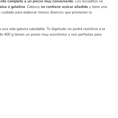
ento completo a un precio muy conveniente
. Los bocaditos se
alsa o gelatina
. Catessy
no contiene azúcar añadido
y tiene una
on cuidado para elaborar menús diversos que previenen la
 una vida gatuna saludable. Tu bigotudo no podrá resistirse a la
s de 400 g tienen un precio muy económico y son perfectas para