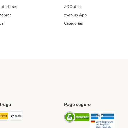
rotectoras
ZOOutlet
iadores
zooplus App
us
Categorías
ntrega
Pago seguro
ping Method
TExpress Shipping Method
InPost Shipping Method
paack Shipping Method
Security
Securit