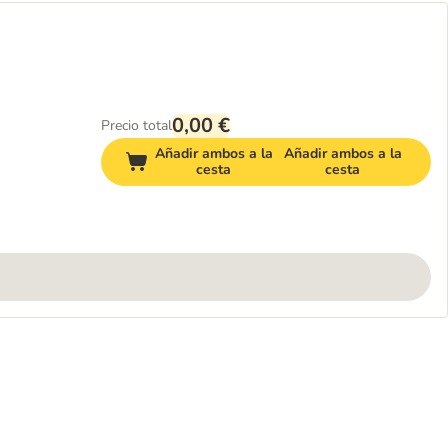
0,00 €
Precio total
Añadir ambos a la
Añadir ambos a la
cesta
cesta