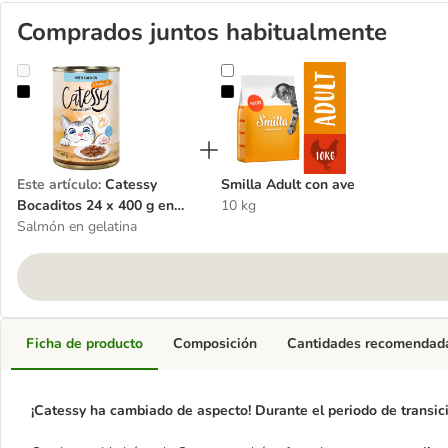
Comprados juntos habitualmente
Catessy Bocaditos 24 x 400 g en latas - Pack Ahorro
Smilla Adult con ave
Este artículo
:
Catessy
Smilla Adult con ave
Bocaditos 24 x 400 g en
10 kg
latas - Pack Ahorro
Salmón en gelatina
Ficha de producto
Composición
Cantidades recomendad
¡Catessy ha cambiado de aspecto! Durante el periodo de transici