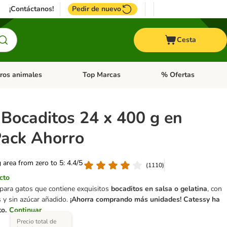
¡Contáctanos!
Pedir de nuevo
Cesta
ros animales
Top Marcas
% Ofertas
: Roedores y +
de categoria abierto: Pájaros
Menú de categoria abierto: Otros animales
Menú de categoria abie
 Bocaditos 24 x 400 g en
Pack Ahorro
g area from zero to 5: 4.4/5
(
1110
)
cto
para gatos que contiene exquisitos
bocaditos en salsa o gelatina
, con
s y sin azúcar añadido.
¡Ahorra comprando más unidades! Catessy ha
o.
Continuar
Precio total de