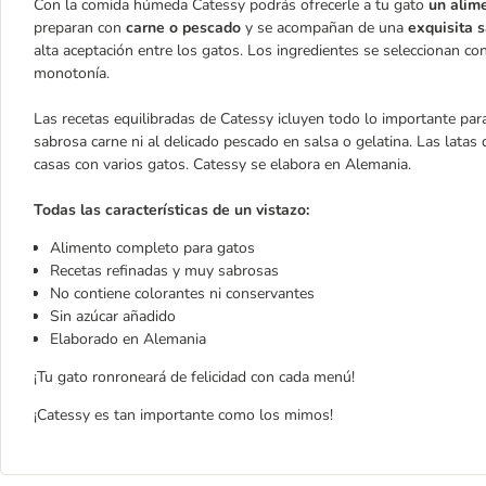
Con la comida húmeda Catessy podrás ofrecerle a tu gato
un alim
preparan con
carne o pescado
y se acompañan de una
exquisita s
alta aceptación entre los gatos. Los ingredientes se seleccionan c
monotonía.
Las recetas equilibradas de Catessy icluyen todo lo importante para
sabrosa carne ni al delicado pescado en salsa o gelatina. Las lata
casas con varios gatos. Catessy se elabora en Alemania.
Todas las características de un vistazo:
Alimento completo para gatos
Recetas refinadas y muy sabrosas
No contiene colorantes ni conservantes
Sin azúcar añadido
Elaborado en Alemania
¡Tu gato ronroneará de felicidad con cada menú!
¡Catessy es tan importante como los mimos!