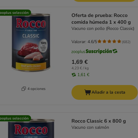
ooplus selección
Oferta de prueba: Rocco
comida húmeda 1 x 400 g
Vacuno con pollo (Rocco Classic)
Valorar: 4.6/5
(
682
)
1,69 €
4,23 € / kg
1,61 €
4 opciones
Añadir a la cesta
ooplus selección
Rocco Classic 6 x 800 g
Vacuno con salmón