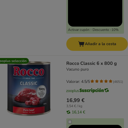
Activar cupón - Descuento -10%
Añadir a la cesta
ooplus selección
Rocco Classic 6 x 800 g
Vacuno puro
Valorar: 4.5/5
(
4651
)
16,99 €
3,54 € / kg
16,14 €