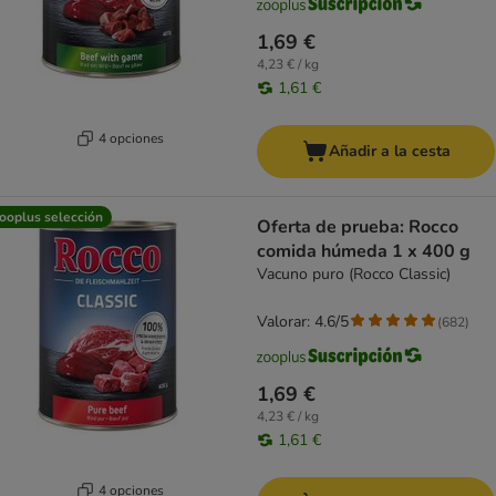
1,69 €
4,23 € / kg
1,61 €
4 opciones
Añadir a la cesta
ooplus selección
Oferta de prueba: Rocco
comida húmeda 1 x 400 g
Vacuno puro (Rocco Classic)
Valorar: 4.6/5
(
682
)
1,69 €
4,23 € / kg
1,61 €
4 opciones