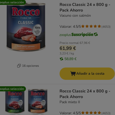
ooplus selección
Rocco Classic 24 x 800 g -
Pack Ahorro
Vacuno con salmón
Valorar: 4.5/5
(
4653
)
Precio normal
67,96 €
61,99 €
3,23 € / kg
58,89 €
16 opciones
Añadir a la cesta
ooplus selección
Rocco Classic 24 x 800 g -
Pack Ahorro
Pack mixto II
Valorar: 4.5/5
(
4653
)