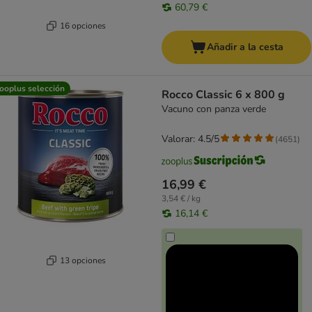
60,79 €
16 opciones
Añadir a la cesta
ooplus selección
Rocco Classic 6 x 800 g
Vacuno con panza verde
Valorar: 4.5/5
(
4651
)
16,99 €
3,54 € / kg
16,14 €
13 opciones