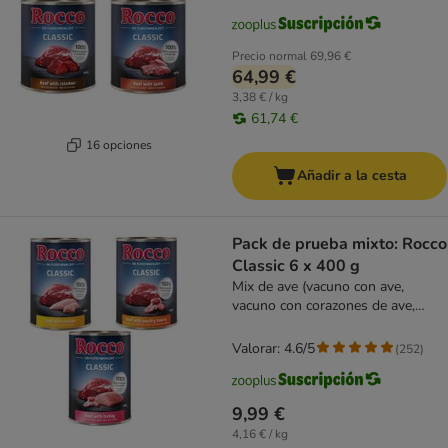
Precio normal
69,96 €
64,99 €
3,38 € / kg
61,74 €
16 opciones
Añadir a la cesta
Pack de prueba mixto: Rocco
Classic 6 x 400 g
Mix de ave (vacuno con ave,
vacuno con corazones de ave,
vacuno con pavo)
Valorar: 4.6/5
(
252
)
9,99 €
4,16 € / kg