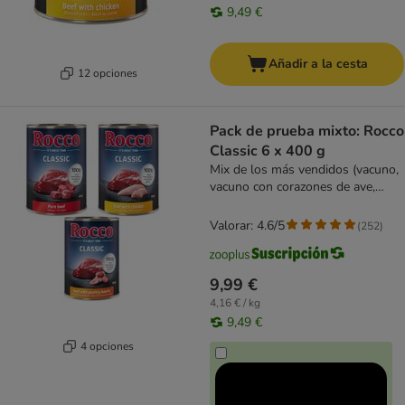
9,49 €
Añadir a la cesta
12 opciones
Pack de prueba mixto: Rocco
Classic 6 x 400 g
Mix de los más vendidos (vacuno,
vacuno con corazones de ave,
vacuno con pollo)
Valorar: 4.6/5
(
252
)
9,99 €
4,16 € / kg
9,49 €
4 opciones