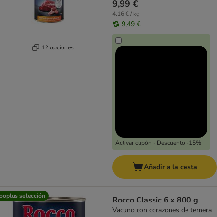
9,99 €
4,16 € / kg
9,49 €
12 opciones
Activar cupón - Descuento -15%
Añadir a la cesta
ooplus selección
Rocco Classic 6 x 800 g
Vacuno con corazones de ternera