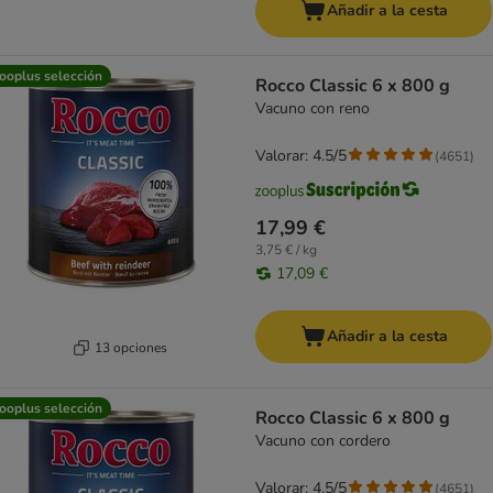
Añadir a la cesta
ooplus selección
Rocco Classic 6 x 800 g
Vacuno con reno
Valorar: 4.5/5
(
4651
)
17,99 €
3,75 € / kg
17,09 €
Añadir a la cesta
13 opciones
ooplus selección
Rocco Classic 6 x 800 g
Vacuno con cordero
Valorar: 4.5/5
(
4651
)