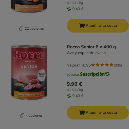
4,16 € / kg
9,49 €
Añadir a la cesta
12 opciones
Rocco Senior 6 x 400 g
Ave y copos de avena
Valorar: 4.7/5
(
335
)
9,99 €
4,16 € / kg
9,49 €
Añadir a la cesta
4 opciones