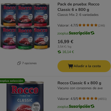
Pack de prueba: Rocco
Classic 6 x 800 g
Classic Mix 2: 6 variedades
Valorar: 4.7/5
(
246
)
16,99 €
3,54 € / kg
16,14 €
7 opciones
Añadir a la cesta
ooplus selección
Rocco Classic 6 x 800 g
Vacuno con corazones de ave
Valorar: 4.5/5
(
4651
)