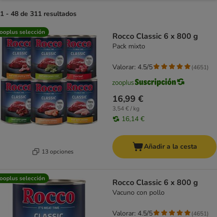
1 - 48 de 311 resultados
product items have been changed
ooplus selección
Rocco Classic 6 x 800 g
Pack mixto
Valorar: 4.5/5
(
4651
)
16,99 €
3,54 € / kg
16,14 €
Añadir a la cesta
13 opciones
ooplus selección
Rocco Classic 6 x 800 g
Vacuno con pollo
Valorar: 4.5/5
(
4651
)