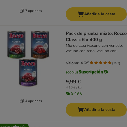
7 opciones
Añadir a la cesta
Pack de prueba mixto: Rocco
Classic 6 x 400 g
Mix de caza (vacuno con venado,
vacuno con reno, vacuno con
jabalí)
Valorar: 4.6/5
(
252
)
9,99 €
4,16 € / kg
9,49 €
4 opciones
Añadir a la cesta
ooplus selección