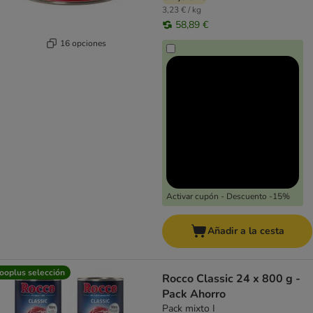
3,23 € / kg
58,89 €
16 opciones
Activar cupón - Descuento -15%
Añadir a la cesta
ooplus selección
Rocco Classic 24 x 800 g -
Pack Ahorro
Pack mixto I