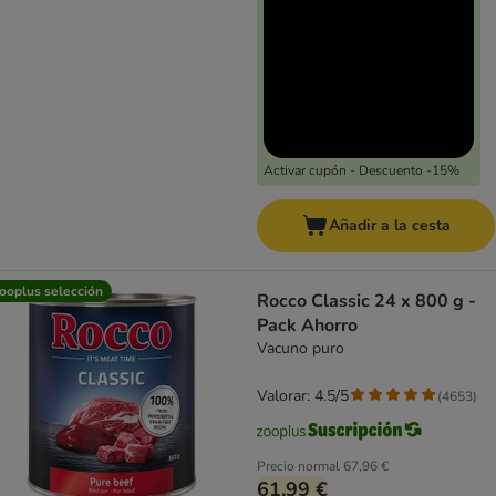
Activar cupón - Descuento -15%
Añadir a la cesta
ooplus selección
Rocco Classic 24 x 800 g -
Pack Ahorro
Vacuno puro
Valorar: 4.5/5
(
4653
)
Precio normal
67,96 €
61,99 €