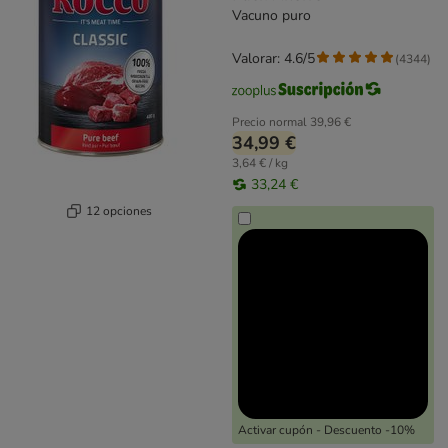
Vacuno puro
Valorar: 4.6/5
(
4344
)
Precio normal
39,96 €
34,99 €
3,64 € / kg
33,24 €
12 opciones
Activar cupón - Descuento -10%