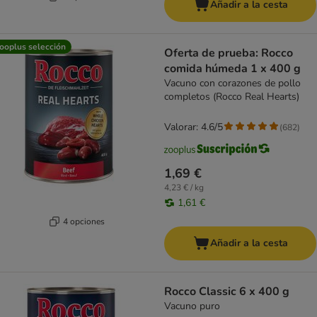
Añadir a la cesta
ooplus selección
Oferta de prueba: Rocco
comida húmeda 1 x 400 g
Vacuno con corazones de pollo
completos (Rocco Real Hearts)
Valorar: 4.6/5
(
682
)
1,69 €
4,23 € / kg
1,61 €
4 opciones
Añadir a la cesta
Rocco Classic 6 x 400 g
Vacuno puro