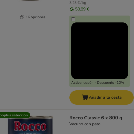
3,23 € / kg
58,89 €
16 opciones
Activar cupón - Descuento -10%
Añadir a la cesta
ooplus selección
Rocco Classic 6 x 800 g
Vacuno con pato