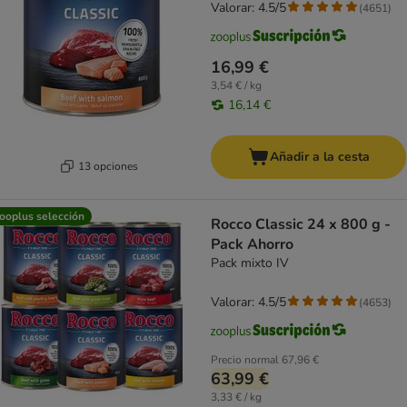
Valorar: 4.5/5
(
4651
)
16,99 €
3,54 € / kg
16,14 €
Añadir a la cesta
13 opciones
ooplus selección
Rocco Classic 24 x 800 g -
Pack Ahorro
Pack mixto IV
Valorar: 4.5/5
(
4653
)
Precio normal
67,96 €
63,99 €
3,33 € / kg