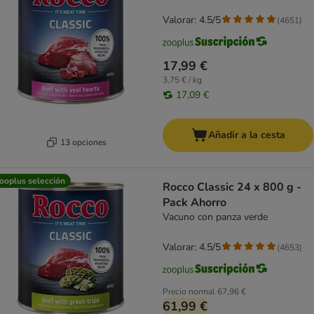
Valorar: 4.5/5
(
4651
)
17,99 €
3,75 € / kg
17,09 €
Añadir a la cesta
13 opciones
ooplus selección
Rocco Classic 24 x 800 g -
Pack Ahorro
Vacuno con panza verde
Valorar: 4.5/5
(
4653
)
Precio normal
67,96 €
61,99 €