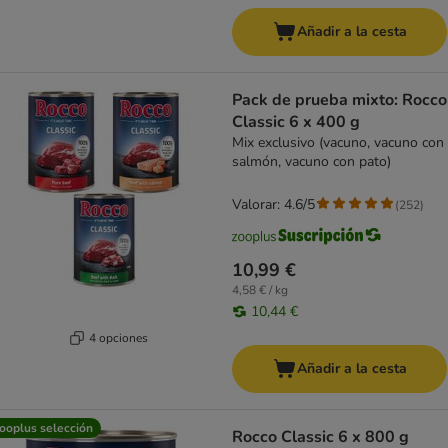
Añadir a la cesta
Pack de prueba mixto: Rocco
Classic 6 x 400 g
Mix exclusivo (vacuno, vacuno con
salmón, vacuno con pato)
Valorar: 4.6/5
(
252
)
10,99 €
4,58 € / kg
10,44 €
4 opciones
Añadir a la cesta
ooplus selección
Rocco Classic 6 x 800 g