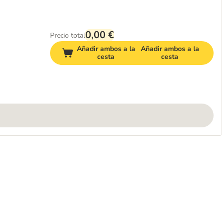
0,00 €
Precio total
Añadir ambos a la
Añadir ambos a la
cesta
cesta