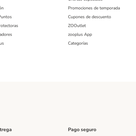
ón
Promociones de temporada
Puntos
Cupones de descuento
rotectoras
ZOOutlet
iadores
zooplus App
us
Categorías
ntrega
Pago seguro