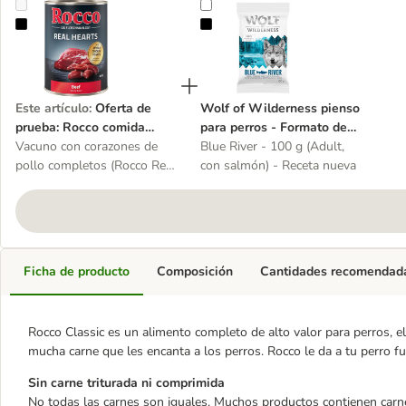
Oferta de prueba: Rocco comida húmeda 1 x 400 g
Wolf of Wilderness pienso para p
Este artículo
:
Oferta de
Wolf of Wilderness pienso
prueba: Rocco comida
para perros - Formato de
Vacuno con corazones de
húmeda 1 x 400 g
prueba
Blue River - 100 g (Adult,
pollo completos (Rocco Real
con salmón) - Receta nueva
Hearts)
Ficha de producto
Composición
Cantidades recomendad
Rocco Classic es un alimento completo de alto valor para perros, e
mucha carne que les encanta a los perros. Rocco le da a tu perro fu
Sin carne triturada ni comprimida
No todas las carnes son iguales. Muchos productos contienen carne 