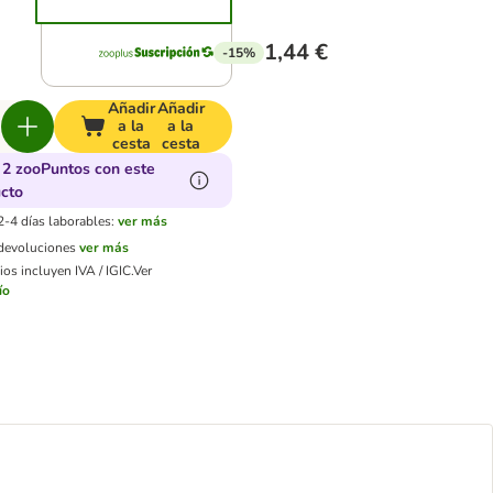
1,44 €
-15%
Añadir
Añadir
a la
a la
cesta
cesta
2 zooPuntos con este
cto
2-4 días laborables:
ver más
 devoluciones
ver más
os incluyen IVA / IGIC.
Ver
ío