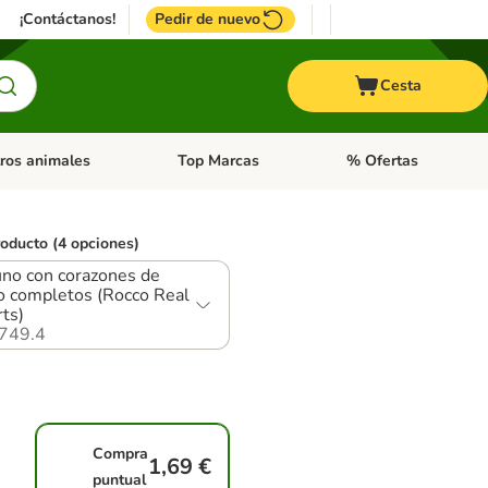
¡Contáctanos!
Pedir de nuevo
Cesta
ros animales
Top Marcas
% Ofertas
: Roedores y +
de categoria abierto: Pájaros
Menú de categoria abierto: Otros animales
Menú de categoria abie
roducto (4 opciones)
no con corazones de
o completos (Rocco Real
ts)
749.4
Compra
1,69 €
puntual