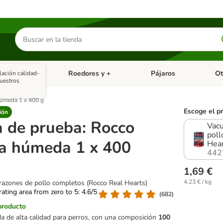
Buscar
productos
asitarios
Roedores y +
Pájaros
Ot
lación calidad-
tegoria abierto: Dieta Vet.
Menú de categoria abierto: Antiparasitarios
Menú de categoria abierto
Menú 
uestros
húmeda 1 x 400 g
Escoge el p
ión
a de prueba: Rocco
Vacu
poll
a húmeda 1 x 400
Hear
442
1,69 €
4,23 € / kg
azones de pollo completos (Rocco Real Hearts)
 rating area from zero to 5: 4.6/5
(
682
)
producto
 de alta calidad para perros, con una composición
100