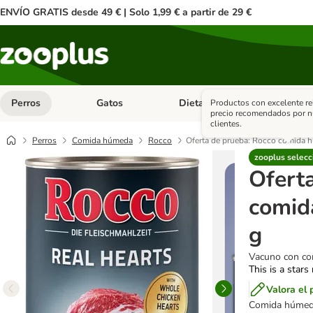
ENVÍO GRATIS desde 49 € | Solo 1,99 € a partir de 29 €
Perros
Gatos
Dieta Vet.
Antipar
Productos con excelente re
Menú de categoria abierto: Perros
Menú de categoria abierto: Gatos
Menú de ca
precio recomendados por n
clientes.
Perros
Comida húmeda
Rocco
Oferta de prueba: Rocco comida 
zooplus selecc
Ofert
comid
g
Vacuno con cor
This is a stars
Valora el 
Comida húmeda