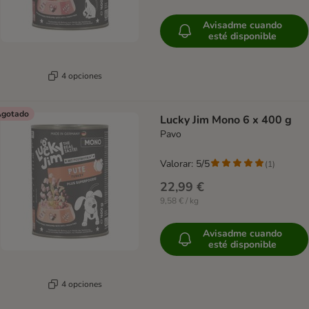
Avisadme cuando
esté disponible
4 opciones
gotado
Lucky Jim Mono 6 x 400 g
Pavo
Valorar: 5/5
(
1
)
22,99 €
9,58 € / kg
Avisadme cuando
esté disponible
4 opciones