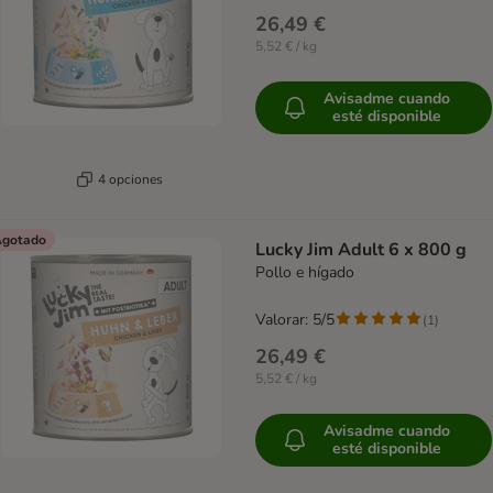
26,49 €
5,52 € / kg
Avisadme cuando
esté disponible
4 opciones
gotado
Lucky Jim Adult 6 x 800 g
Pollo e hígado
Valorar: 5/5
(
1
)
26,49 €
5,52 € / kg
Avisadme cuando
esté disponible