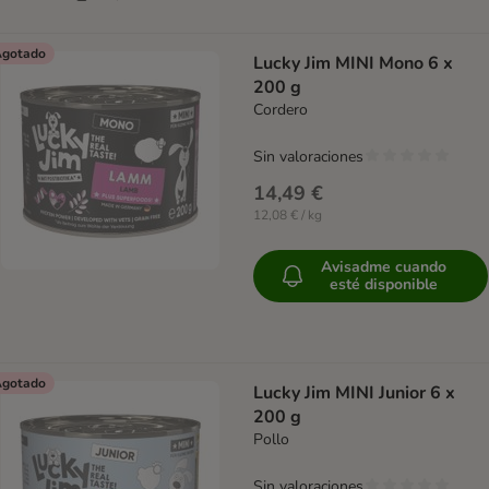
gotado
Lucky Jim MINI Mono 6 x
200 g
Cordero
Sin valoraciones
14,49 €
12,08 € / kg
Avisadme cuando
esté disponible
gotado
Lucky Jim MINI Junior 6 x
200 g
Pollo
Sin valoraciones