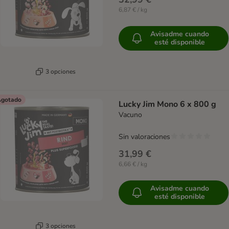
6,87 € / kg
Avisadme cuando
esté disponible
3 opciones
gotado
Lucky Jim Mono 6 x 800 g
Vacuno
Sin valoraciones
31,99 €
6,66 € / kg
Avisadme cuando
esté disponible
3 opciones