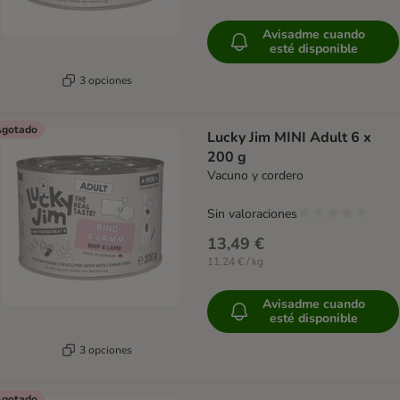
Avisadme cuando
esté disponible
3 opciones
gotado
Lucky Jim MINI Adult 6 x
200 g
Vacuno y cordero
Sin valoraciones
13,49 €
11,24 € / kg
Avisadme cuando
esté disponible
3 opciones
gotado