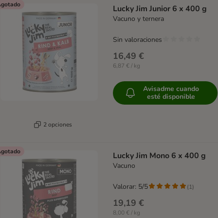
gotado
Lucky Jim Junior 6 x 400 g
Vacuno y ternera
Sin valoraciones
16,49 €
6,87 € / kg
Avisadme cuando
esté disponible
2 opciones
gotado
Lucky Jim Mono 6 x 400 g
Vacuno
Valorar: 5/5
(
1
)
19,19 €
8,00 € / kg