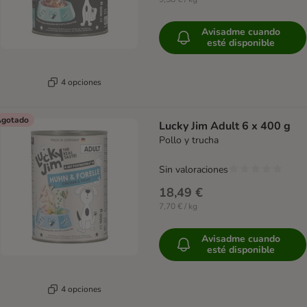
Avisadme cuando
esté disponible
4 opciones
gotado
Lucky Jim Adult 6 x 400 g
Pollo y trucha
Sin valoraciones
18,49 €
7,70 € / kg
Avisadme cuando
esté disponible
4 opciones