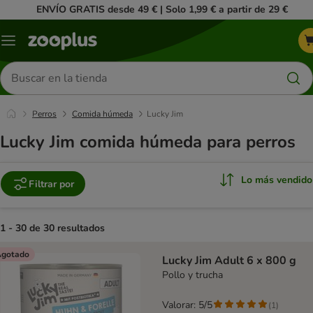
ENVÍO GRATIS desde 49 € | Solo 1,99 € a partir de 29 €
Menú
Buscar
productos
Perros
Comida húmeda
Lucky Jim
Lucky Jim comida húmeda para perros
Lo más vendido
Filtrar por
1 - 30 de 30 resultados
product items have been changed
gotado
Lucky Jim Adult 6 x 800 g
Pollo y trucha
Valorar: 5/5
(
1
)