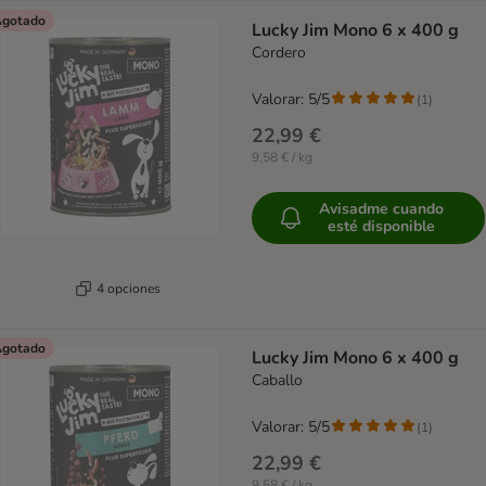
gotado
Lucky Jim Mono 6 x 400 g
Cordero
Valorar: 5/5
(
1
)
22,99 €
9,58 € / kg
Avisadme cuando
esté disponible
4 opciones
gotado
Lucky Jim Mono 6 x 400 g
Caballo
Valorar: 5/5
(
1
)
22,99 €
9,58 € / kg