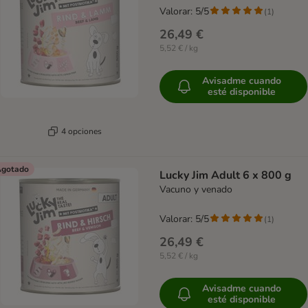
Valorar: 5/5
(
1
)
26,49 €
5,52 € / kg
Avisadme cuando
esté disponible
4 opciones
gotado
Lucky Jim Adult 6 x 800 g
Vacuno y venado
Valorar: 5/5
(
1
)
26,49 €
5,52 € / kg
Avisadme cuando
esté disponible