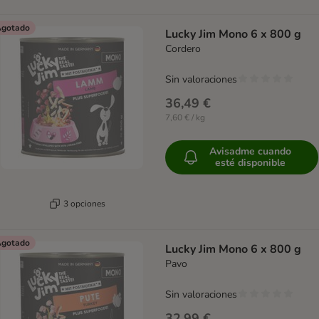
gotado
Lucky Jim Mono 6 x 800 g
Cordero
Sin valoraciones
36,49 €
7,60 € / kg
Avisadme cuando
esté disponible
3 opciones
gotado
Lucky Jim Mono 6 x 800 g
Pavo
Sin valoraciones
32,99 €