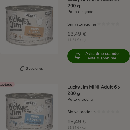
200 g
Pollo e hígado
Sin valoraciones
13,49 €
11,24 € / kg
Avisadme cuando
esté disponible
3 opciones
gotado
Lucky Jim MINI Adult 6 x
200 g
Pollo y trucha
Sin valoraciones
13,49 €
11,24 € / kg