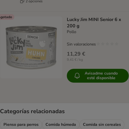
2 opciones
gotado
Lucky Jim MINI Senior 6 x
200 g
Pollo
Sin valoraciones
11,29 €
9,41 € / kg
Avisadme cuando
esté disponible
Categorías relacionadas
Pienso para perros
Comida húmeda
Comida sin cereales