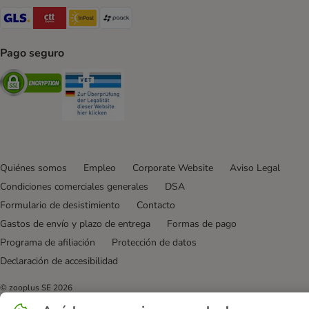
GLS Shipping Method
CTTExpress Shipping Method
InPost Shipping Method
paack Shipping Method
Pago seguro
Security
Security
Quiénes somos
Empleo
Corporate Website
Aviso Legal
Condiciones comerciales generales
DSA
Formulario de desistimiento
Contacto
Gastos de envío y plazo de entrega
Formas de pago
Programa de afiliación
Protección de datos
Declaración de accesibilidad
© zooplus SE
2026