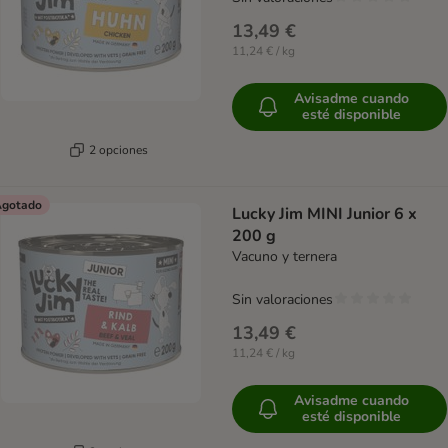
13,49 €
11,24 € / kg
Avisadme cuando
esté disponible
2 opciones
gotado
Lucky Jim MINI Junior 6 x
200 g
Vacuno y ternera
Sin valoraciones
13,49 €
11,24 € / kg
Avisadme cuando
esté disponible