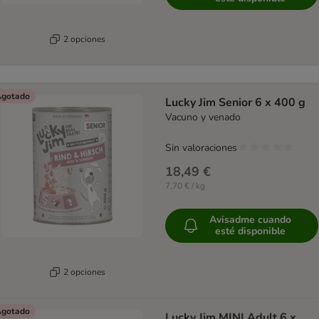
2 opciones
gotado
Lucky Jim Senior 6 x 400 g
Vacuno y venado
Sin valoraciones
18,49 €
7,70 € / kg
Avisadme cuando
esté disponible
2 opciones
gotado
Lucky Jim MINI Adult 6 x