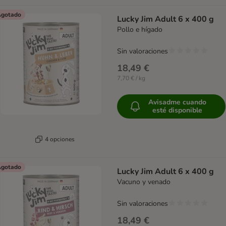
gotado
Lucky Jim Adult 6 x 400 g
Pollo e hígado
Sin valoraciones
18,49 €
7,70 € / kg
Avisadme cuando
esté disponible
4 opciones
gotado
Lucky Jim Adult 6 x 400 g
Vacuno y venado
Sin valoraciones
18,49 €