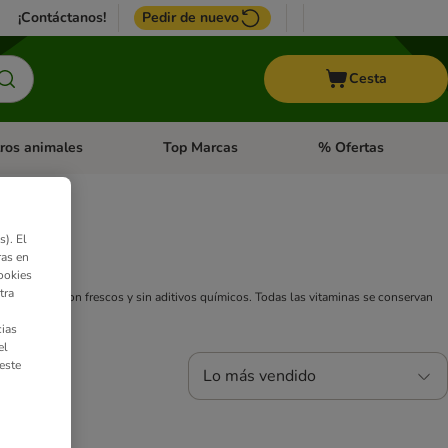
¡Contáctanos!
Pedir de nuevo
Cesta
ros animales
Top Marcas
% Ofertas
: Roedores y +
de categoria abierto: Pájaros
Menú de categoria abierto: Otros animales
Menú de categoria abie
). El
ras en
ookies
tra
uctos DIBO son frescos y sin aditivos químicos. Todas las vitaminas se conservan
ias
el
este
Lo más vendido