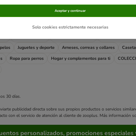
Aceptar y continuar
s relacionadas
Solo cookies estrictamente necesarias
rros
Comida húmeda
Comida sin cereales
Snacks y huesos
apelos
Juguetes y deporte
Arneses, correas y collares
Caseta
as
Ropa para perros
Hogar y complementos para ti
COLECC
mos 30 días.
enviarte publicidad directa sobre sus propios productos o servicios simil
acto con el servicio de atención al cliente de zooplus. Más información 
cuentos personalizados, promociones especiales 