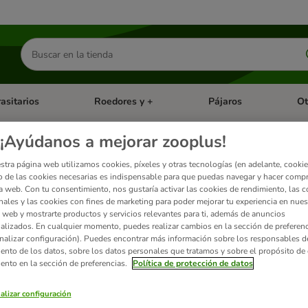
Buscar
productos
asitarios
Roedores y +
Pájaros
Ot
tegoria abierto: Dieta Vet.
Menú de categoria abierto: Antiparasitarios
Menú de categoria abierto
Menú 
¡Ayúdanos a mejorar zooplus!
stra página web utilizamos cookies, píxeles y otras tecnologías (en adelante, cookies
 de las cookies necesarias es indispensable para que puedas navegar y hacer comp
a web. Con tu consentimiento, nos gustaría activar las cookies de rendimiento, las c
nales y las cookies con fines de marketing para poder mejorar tu experiencia en nues
 sinónimo de nutrición natural y adaptada a la especie de su perro. Todos los prod
 web y mostrarte productos y servicios relevantes para ti, además de anuncios
alizados. En cualquier momento, puedes realizar cambios en la sección de preferenc
nalizar configuración). Puedes encontrar más información sobre los responsables d
iento de los datos, sobre los datos personales que tratamos y sobre el propósito de 
ados
iento en la sección de preferencias.
Política de protección de datos
ve been changed
alizar configuración