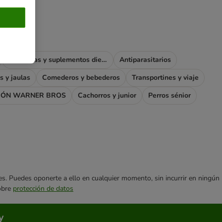
Vitaminas y suplementos dietéticos
Antiparasitarios
s y jaulas
Comederos y bebederos
Transportines y viaje
IÓN WARNER BROS
Cachorros y junior
Perros sénior
ares. Puedes oponerte a ello en cualquier momento, sin incurrir en ningún
sobre
protección de datos
y