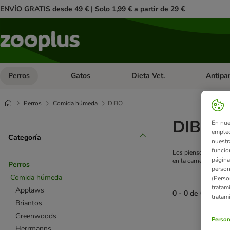
ENVÍO GRATIS desde 49 € | Solo 1,99 € a partir de 29 €
Perros
Gatos
Dieta Vet.
Antipar
Menú de categoria abierto: Perros
Menú de categoria abierto: Gatos
Menú de ca
Perros
Comida húmeda
DIBO
DIBO
En nue
empleo
Categoría
nuestr
funcio
Los piensos DIBO son
página
en la carne.
Perros
person
Comida húmeda
(Perso
tratam
Applaws
0 - 0 de 0 result
tratam
Briantos
Greenwoods
product items ha
Person
Herrmanns