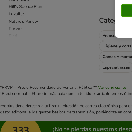
Hill's Science Plan
Lukullus
Categoría
Nature's Variety
Purizon
Pienso para pe
Rinti
Rocco
Higiene y cort
Rosie's Farm
Camas y mant
Royal Canin
Schesir
Especial razas
Terra Canis
Wolf of Wilderness
*PRVP = Precio Recomendado de Venta al Público **
Ver condiciones
*Precio normal = El precio más bajo que ha tenido el artículo en los úti
4Vets
Affinity Advance Veterinary Diets
zooplus tiene derecho a utilizar tu dirección de correo electrónico para 
Concept for Life Veterinary Diet
gasto adicional a los gastos básicos de transmisión, poniéndote en cont
Hill's Prescription Diet
Purina Pro Plan Veterinary Diets
333
¡No te pierdas nuestros des