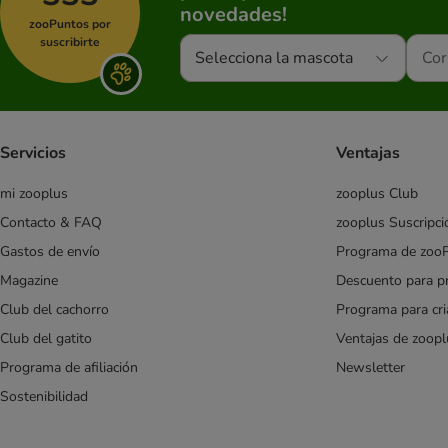
Rocco Diet Care
novedades!
zooPuntos por
Royal Canin Veterinary & Expert
suscribirte
Virbac Veterinary HPM
Selecciona la mascota
Hipoalergénica
Sin cereales
Salchichas
Servicios
Ventajas
Vegetariana y vegana
Carne pura
mi zooplus
zooplus Club
Alimentación mixta
Contacto & FAQ
zooplus Suscripci
Alimento completo
Gastos de envío
Programa de zoo
Cachorros
Sénior
Magazine
Descuento para p
Club del cachorro
Programa para cr
Almo Nature
Club del gatito
Ventajas de zoopl
Alpha Spirit
Programa de afiliación
Newsletter
Animonda
Sostenibilidad
Applaws
Arquivet