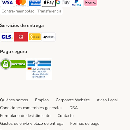
Visa Payment Method
Mastercard Payment Method
American Express Payment Method
Apple Pay Payment Method
Google Pay Payment Method
PayPal Payment Method
Klarna Payment Method
Contra-reembolso
Transferencia
Contra-reembolso Payment Method
Transferencia Payment Method
Servicios de entrega
GLS Shipping Method
CTTExpress Shipping Method
InPost Shipping Method
paack Shipping Method
Pago seguro
Security
Security
Quiénes somos
Empleo
Corporate Website
Aviso Legal
Condiciones comerciales generales
DSA
Formulario de desistimiento
Contacto
Gastos de envío y plazo de entrega
Formas de pago