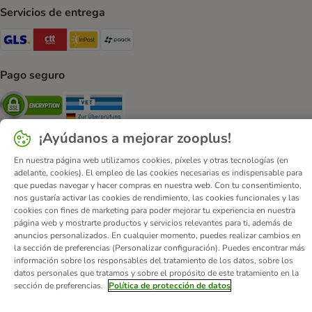
Servicios de entrega
GLS Shipping Method
CTTExpress Shipping Method
InPost Shipping Method
paack Shipping Method
Pago seguro
Security
Security
¡Ayúdanos a mejorar zooplus!
En nuestra página web utilizamos cookies, píxeles y otras tecnologías (en
adelante, cookies). El empleo de las cookies necesarias es indispensable para
que puedas navegar y hacer compras en nuestra web. Con tu consentimiento,
Quiénes somos
Empleo
Corporate Website
Aviso Legal
nos gustaría activar las cookies de rendimiento, las cookies funcionales y las
Condiciones comerciales generales
DSA
cookies con fines de marketing para poder mejorar tu experiencia en nuestra
página web y mostrarte productos y servicios relevantes para ti, además de
Formulario de desistimiento
Contacto
anuncios personalizados. En cualquier momento, puedes realizar cambios en
Gastos de envío y plazo de entrega
Formas de pago
la sección de preferencias (Personalizar configuración). Puedes encontrar más
información sobre los responsables del tratamiento de los datos, sobre los
Programa de afiliación
Protección de datos
datos personales que tratamos y sobre el propósito de este tratamiento en la
Declaración de accesibilidad
sección de preferencias.
Política de protección de datos