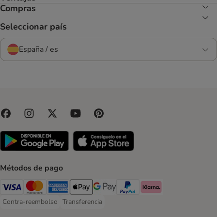
Compras
Seleccionar país
España / es
Métodos de pago
Visa Payment Method
Mastercard Payment Method
American Express Payment Method
Apple Pay Payment Method
Google Pay Payment Method
PayPal Payment Method
Klarna Payment Method
Contra-reembolso
Transferencia
Contra-reembolso Payment Method
Transferencia Payment Method