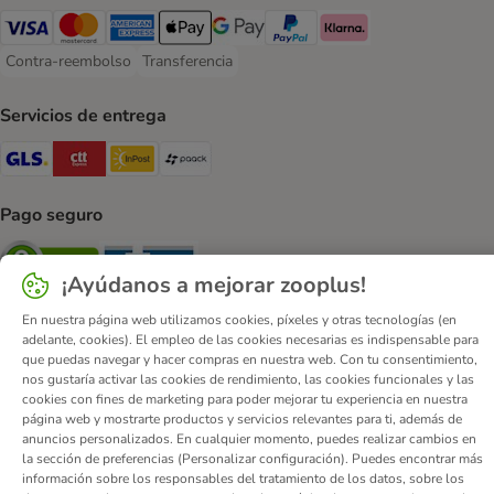
Visa Payment Method
Mastercard Payment Method
American Express Payment Method
Apple Pay Payment Method
Google Pay Payment Method
PayPal Payment Method
Klarna Payment Method
Contra-reembolso
Transferencia
Contra-reembolso Payment Method
Transferencia Payment Method
Servicios de entrega
GLS Shipping Method
CTTExpress Shipping Method
InPost Shipping Method
paack Shipping Method
Pago seguro
Security
Security
¡Ayúdanos a mejorar zooplus!
En nuestra página web utilizamos cookies, píxeles y otras tecnologías (en
adelante, cookies). El empleo de las cookies necesarias es indispensable para
que puedas navegar y hacer compras en nuestra web. Con tu consentimiento,
nos gustaría activar las cookies de rendimiento, las cookies funcionales y las
Quiénes somos
Empleo
Corporate Website
Aviso Legal
cookies con fines de marketing para poder mejorar tu experiencia en nuestra
página web y mostrarte productos y servicios relevantes para ti, además de
Condiciones comerciales generales
DSA
anuncios personalizados. En cualquier momento, puedes realizar cambios en
Formulario de desistimiento
Contacto
la sección de preferencias (Personalizar configuración). Puedes encontrar más
información sobre los responsables del tratamiento de los datos, sobre los
Gastos de envío y plazo de entrega
Formas de pago