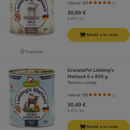
Valorar: 5/5
(
1
)
30,99 €
6,46 € / kg
Añadir a la cesta
5 opciones
GranataPet Liebling's
Mahlzeit 6 x 800 g
Ternera y conejo
Valorar: 5/5
(
1
)
30,49 €
6,35 € / kg
Añadir a la cesta