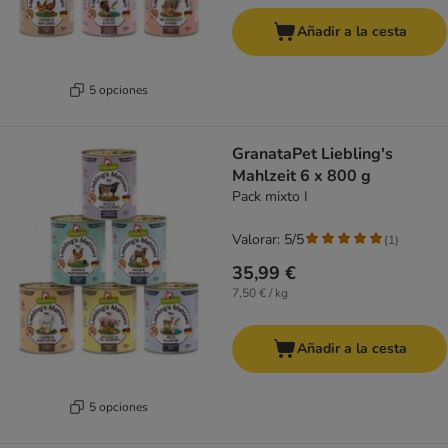
Añadir a la cesta
5 opciones
GranataPet Liebling's
Mahlzeit 6 x 800 g
Pack mixto I
Valorar: 5/5
(
1
)
35,99 €
7,50 € / kg
Añadir a la cesta
5 opciones