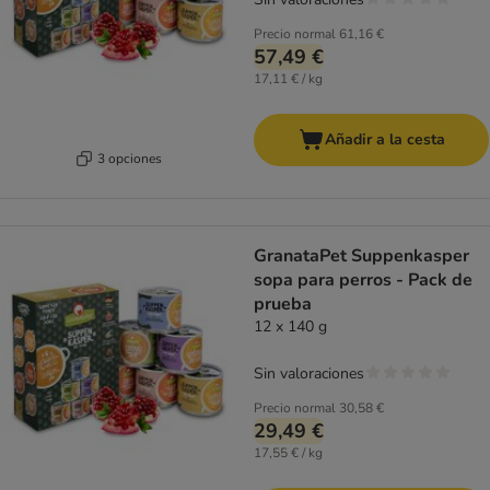
Precio normal
61,16 €
57,49 €
17,11 € / kg
Añadir a la cesta
3 opciones
GranataPet Suppenkasper
sopa para perros - Pack de
prueba
12 x 140 g
Sin valoraciones
Precio normal
30,58 €
29,49 €
17,55 € / kg