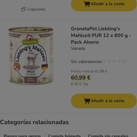
Añadir a la cesta
2 opciones
GranataPet Liebling's
Mahlzeit PUR 12 x 800 g -
Pack Ahorro
Venado
Sin valoraciones
Precio normal
61,98 €
60,99 €
6,35 € / kg
Añadir a la cesta
Categorías relacionadas
Pienso para perros
Comida húmeda
Comida sin cereales