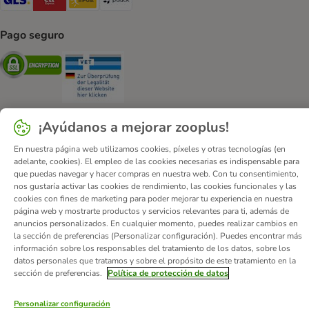
Pago seguro
Security
Security
¡Ayúdanos a mejorar zooplus!
En nuestra página web utilizamos cookies, píxeles y otras tecnologías (en
Quiénes somos
Empleo
Corporate Website
Aviso Legal
adelante, cookies). El empleo de las cookies necesarias es indispensable para
Condiciones comerciales generales
DSA
que puedas navegar y hacer compras en nuestra web. Con tu consentimiento,
nos gustaría activar las cookies de rendimiento, las cookies funcionales y las
Formulario de desistimiento
Contacto
cookies con fines de marketing para poder mejorar tu experiencia en nuestra
Gastos de envío y plazo de entrega
Formas de pago
página web y mostrarte productos y servicios relevantes para ti, además de
anuncios personalizados. En cualquier momento, puedes realizar cambios en
Programa de afiliación
Protección de datos
la sección de preferencias (Personalizar configuración). Puedes encontrar más
Declaración de accesibilidad
información sobre los responsables del tratamiento de los datos, sobre los
datos personales que tratamos y sobre el propósito de este tratamiento en la
© zooplus SE
2026
sección de preferencias.
Política de protección de datos
Personalizar configuración