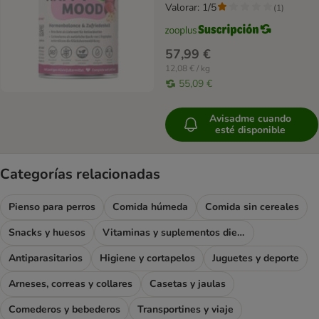
Valorar: 1/5
(
1
)
57,99 €
12,08 € / kg
55,09 €
Avisadme cuando
esté disponible
Categorías relacionadas
Pienso para perros
Comida húmeda
Comida sin cereales
Snacks y huesos
Vitaminas y suplementos dietéticos
Antiparasitarios
Higiene y cortapelos
Juguetes y deporte
Arneses, correas y collares
Casetas y jaulas
Comederos y bebederos
Transportines y viaje