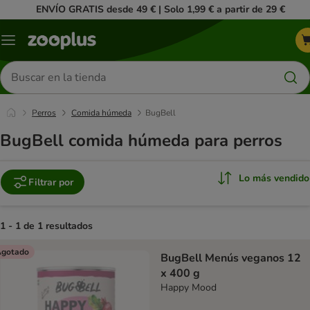
ENVÍO GRATIS desde 49 € | Solo 1,99 € a partir de 29 €
Menú
Buscar
productos
Perros
Comida húmeda
BugBell
BugBell comida húmeda para perros
Lo más vendido
Filtrar por
1 - 1 de 1 resultados
product items have been changed
gotado
BugBell Menús veganos 12
x 400 g
Happy Mood