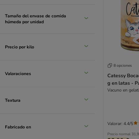
Hardys LOVE AFFAIR
Herrmanns
Tamaño del envase de comida
Hill's Prescription Diet
húmeda por unidad
Hill's Science Plan
IAMS
James Wellbeloved
Precio por kilo
Josera
Kattovit
Kitekat
8 opciones
Kitty Kat
Valoraciones
Catessy Boca
Leonardo
g en latas - 
LifeCat
Vacuno en gelat
Lily's Kitchen
Textura
Lucky Lou
MAC's
MAC's Vetcare
Valorar: 4.4/5
Fabricado en
MERA
Precio normal
31,9
Miamor