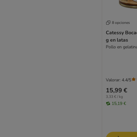
Royal Canin
Royal Canin Veterinary
Sanabelle
8 opciones
Schesir
Catessy Boca
Schesir Veterinary Solutions
g en latas
Schmusy
Pollo en gelatin
Sheba
Smilla
Smilla Veterinary Diet
Smølke
Valorar: 4.4/5
Specific Veterinary Diet
Super Benek
15,99 €
STRAYZ
3,33 € / kg
Taste of the Wild
15,19 €
Terra Felis
Thrive
Ultima
Venandi Animal