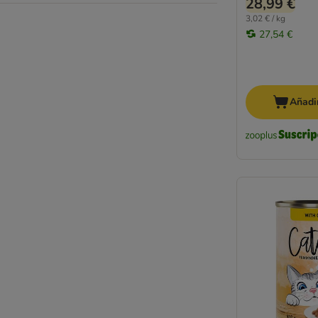
28,99 €
MjAMjAM
3,02 € / kg
JosiCat
27,54 €
Natural Code
Natural Trainer
Nature's Variety
Nutrivet
Añadir
Pan Mięsko
Pawsome
Oasy
Perfect Fit
Porta 21
PrimaCat
Pure Nature
PURINA ONE
PURINA PRO PLAN
PURINA PRO PLAN Veterinary Diets
Purizon
Rosie's Farm