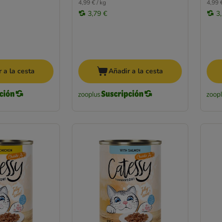
4,99 € / kg
4,99 €
3,79 €
3
 a la cesta
Añadir a la cesta