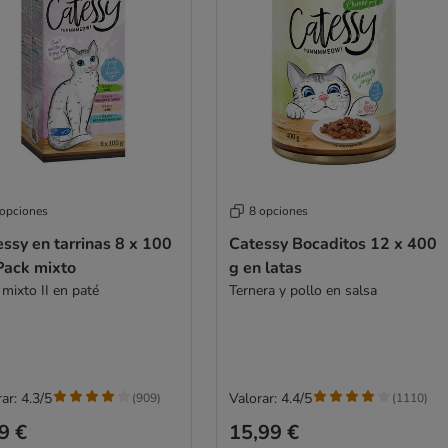
 opciones
8 opciones
ssy en tarrinas 8 x 100
Catessy Bocaditos 12 x 400
Pack mixto
g en latas
mixto II en paté
Ternera y pollo en salsa
ar: 4.3/5
Valorar: 4.4/5
(
909
)
(
1110
)
9 €
15,99 €