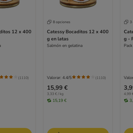
8 opciones
3
ditos 12 x 400
Catessy Bocaditos 12 x 400
Cate
g en latas
g - 
a
Salmón en gelatina
Pack
Valorar: 4.4/5
Valor
(
1110
)
(
1110
)
15,99 €
3,9
3,33 € / kg
4,99 €
15,19 €
3