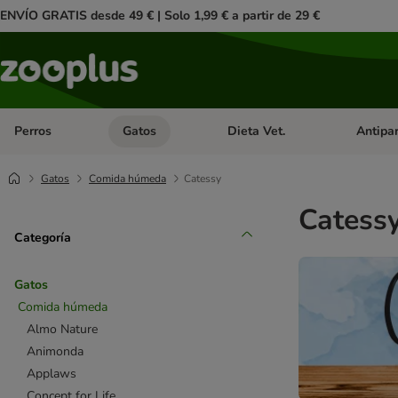
ENVÍO GRATIS desde 49 € | Solo 1,99 € a partir de 29 €
Perros
Gatos
Dieta Vet.
Antipar
Menú de categoria abierto: Perros
Menú de categoria abierto: Gatos
Menú de ca
Gatos
Comida húmeda
Catessy
Catess
Categoría
Gatos
Comida húmeda
Almo Nature
Animonda
Applaws
Concept for Life