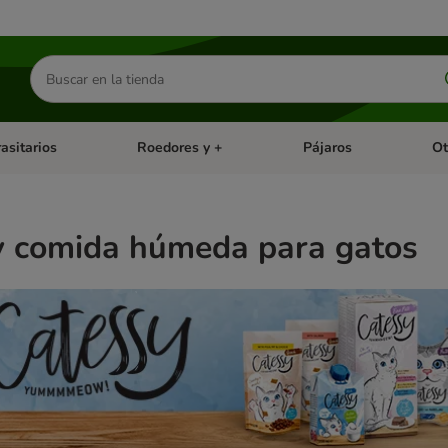
Buscar
productos
asitarios
Roedores y +
Pájaros
Ot
tegoria abierto: Dieta Vet.
Menú de categoria abierto: Antiparasitarios
Menú de categoria abierto
Menú 
y comida húmeda para gatos