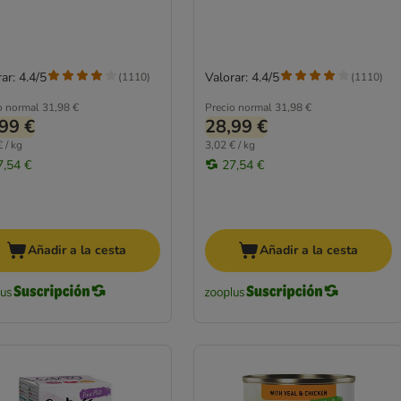
ar: 4.4/5
Valorar: 4.4/5
(
1110
)
(
1110
)
o normal
31,98 €
Precio normal
31,98 €
99 €
28,99 €
 / kg
3,02 € / kg
7,54 €
27,54 €
Añadir a la cesta
Añadir a la cesta