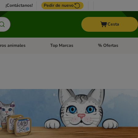
¡Contáctanos!
Pedir de nuevo
Cesta
ros animales
Top Marcas
% Ofertas
: Roedores y +
de categoria abierto: Pájaros
Menú de categoria abierto: Otros animales
Menú de categoria abie