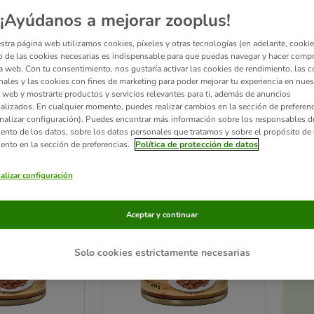
¡Ayúdanos a mejorar zooplus!
 gatos Catessy contiene todo lo que un gato necesita para llevar una vida sana, y ti
 azúcar
. ¿Ya conoces los
snacks Catessy
? ¡Pruébalos!
stra página web utilizamos cookies, píxeles y otras tecnologías (en adelante, cookies
 de las cookies necesarias es indispensable para que puedas navegar y hacer comp
a web. Con tu consentimiento, nos gustaría activar las cookies de rendimiento, las c
nales y las cookies con fines de marketing para poder mejorar tu experiencia en nues
 web y mostrarte productos y servicios relevantes para ti, además de anuncios
alizados. En cualquier momento, puedes realizar cambios en la sección de preferenc
ltados
nalizar configuración). Puedes encontrar más información sobre los responsables d
iento de los datos, sobre los datos personales que tratamos y sobre el propósito de 
ve been changed
iento en la sección de preferencias.
Política de protección de datos
alizar configuración
Aceptar y continuar
Solo cookies estrictamente necesarias