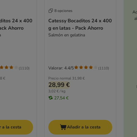
8 opciones
Ac
a
ditos 24 x 400
Catessy Bocaditos 24 x 400
Pack Ahorro
g en latas - Pack Ahorro
a
Salmón en gelatina
Valorar: 4.4/5
(
1110
)
(
1110
)
8 €
Precio normal
31,98 €
28,99 €
3,02 € / kg
27,54 €
 a la cesta
Añadir a la cesta