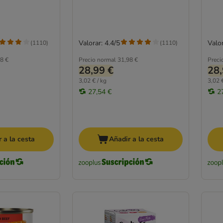
Valorar: 4.4/5
Valor
(
1110
)
(
1110
)
8 €
Precio normal
31,98 €
Preci
28,99 €
28,
3,02 € / kg
3,02 €
27,54 €
2
 a la cesta
Añadir a la cesta