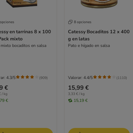
 opciones
8 opciones
ssy en tarrinas 8 x 100
Catessy Bocaditos 12 x 400
Pack mixto
g en latas
 mixto bocaditos en salsa
Pato e hígado en salsa
ar: 4.3/5
Valorar: 4.4/5
(
909
)
(
1110
)
9 €
15,99 €
 / kg
3,33 € / kg
,79 €
15,19 €