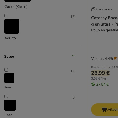
Virbac Veterinary HPM
Gatito (Kitten)
8 opciones
Esterilizados
(
17
)
Catessy Boca
Sin cereales
g en latas - 
Hipoalergénica
Pollo en gelatin
Gatitos
Adulto
Sénior
Sopa para gatos
Bebidas para gatos
Sabor
Valorar: 4.4/5
Dietas veterinarias
Precio normal
31,9
(
17
)
28,99 €
Alimentación mixta
3,02 € / kg
Alimento completo
27,54 €
Ave
Affinity Advance
(
3
)
Almo Nature
Alpha Spirit
Añadir
Animonda
Caza