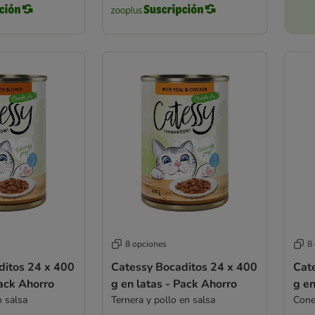
8 opciones
8
ditos 24 x 400
Catessy Bocaditos 24 x 400
Cat
Pack Ahorro
g en latas - Pack Ahorro
g en
n salsa
Ternera y pollo en salsa
Cone