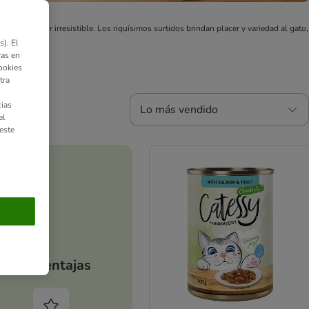
ene un sabor irresistible. Los riquísimos surtidos brindan placer y variedad al gato,
). El
ras en
ookies
tra
ias
Lo más vendido
el
este
Tus ventajas