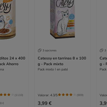
3 opciones
3
ditos 24 x 400
Catessy en tarrinas 8 x 100
Cate
Pack Ahorro
g - Pack mixto
g - 
ina
Pack mixto I en paté
Pack 
Valorar: 4.3/5
Valor
(
1110
)
(
909
)
3,99 €
3,9
8 €