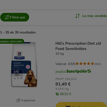
Lo más vendido
Filtrar por
1 - 35 de 35 resultados
product items have been changed
ooplus selección
Hill's Prescription Diet z/d
Food Sensitivities
10 kg
Valorar: 4.5/5
(
863
)
PRVP*
104,10 €
91,49 €
9,15 € / kg
86,92 €
4 opciones