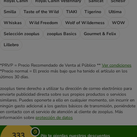
Royal Canin
Royal Canin Veterinary
Sanicat
Schesir
Smilla
Taste of the Wild
TIAKI
Tigerino
Ultima
Whiskas
Wild Freedom
Wolf of Wilderness
WOW
Selección zooplus
zooplus Basics
Gourmet & Felix
Lillebro
*PRVP = Precio Recomendado de Venta al Público **
Ver condiciones
*Precio normal = El precio más bajo que ha tenido el artículo en los
útimos 30 días.
zooplus tiene derecho a utilizar tu dirección de correo electrónico para
enviarte publicidad directa sobre sus propios productos o servicios
similares. Puedes oponerte a ello en cualquier momento, sin incurrir en
ningún gasto adicional a los gastos básicos de transmisión, poniéndote
en contacto con el servicio de atención al cliente de zooplus. Más
información sobre
protección de datos
333
¡No te pierdas nuestros descuentos