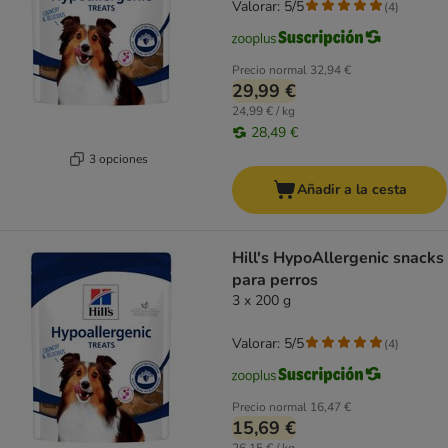
Valorar: 5/5
(
4
)
Precio normal
32,94 €
29,99 €
24,99 € / kg
28,49 €
3 opciones
Añadir a la cesta
Hill's HypoAllergenic snacks
para perros
3 x 200 g
Valorar: 5/5
(
4
)
Precio normal
16,47 €
15,69 €