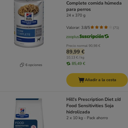
Complete comida húmeda
para perros
24 x 370 g
Valorar: 3.8/5
(
71
)
Precio normal
90,98 €
89,99 €
10,13 € / kg
85,49 €
6 opciones
Añadir a la cesta
Hill's Prescription Diet z/d
Food Sensitivities Soja
hidrolizada
2 x 10 kg - Pack ahorro