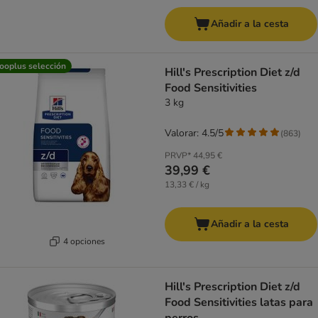
Añadir a la cesta
ooplus selección
Hill's Prescription Diet z/d
Food Sensitivities
3 kg
Valorar: 4.5/5
(
863
)
PRVP*
44,95 €
39,99 €
13,33 € / kg
Añadir a la cesta
4 opciones
Hill's Prescription Diet z/d
Food Sensitivities latas para