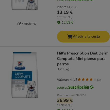
PRVP*
14,70 €
13,19 €
13,19 € / kg
12,53 €
4 opciones
Añadir a la cesta
Hill’s Prescription Diet Derm
Complete Mini pienso para
perros
3 x 1 kg
Valorar: 4.4/5
(
34
)
Precio normal
39,57 €
36,99 €
12,33 € / kg