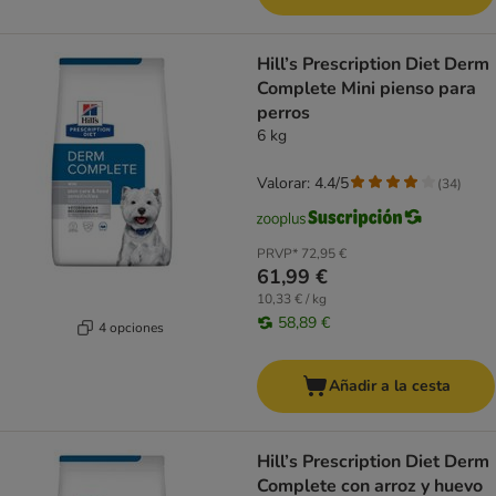
Hill’s Prescription Diet Derm
Complete Mini pienso para
perros
6 kg
Valorar: 4.4/5
(
34
)
PRVP*
72,95 €
61,99 €
10,33 € / kg
58,89 €
4 opciones
Añadir a la cesta
Hill’s Prescription Diet Derm
Complete con arroz y huevo