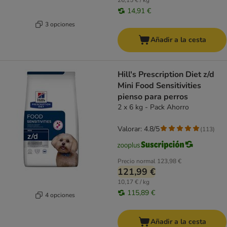
26,15 € / kg
14,91 €
3 opciones
Añadir a la cesta
Hill's Prescription Diet z/d
Mini Food Sensitivities
pienso para perros
2 x 6 kg - Pack Ahorro
Valorar: 4.8/5
(
113
)
Precio normal
123,98 €
121,99 €
10,17 € / kg
115,89 €
4 opciones
Añadir a la cesta