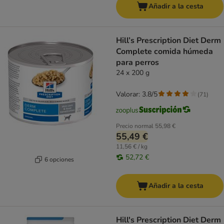
Añadir a la cesta
Hill’s Prescription Diet Derm
Complete comida húmeda
para perros
24 x 200 g
Valorar: 3.8/5
(
71
)
Precio normal
55,98 €
55,49 €
11,56 € / kg
52,72 €
6 opciones
Añadir a la cesta
Hill's Prescription Diet Derm