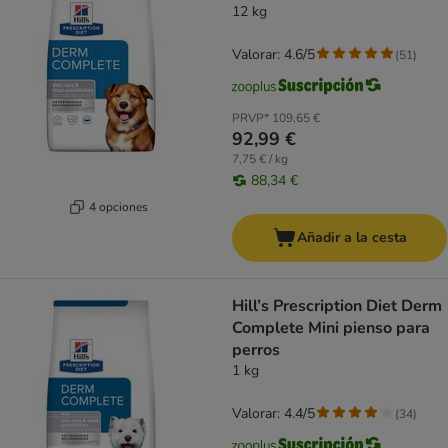
12 kg
Valorar: 4.6/5
(
51
)
PRVP*
109,65 €
92,99 €
7,75 € / kg
88,34 €
4 opciones
Añadir a la cesta
Hill’s Prescription Diet Derm
Complete Mini pienso para
perros
1 kg
Valorar: 4.4/5
(
34
)