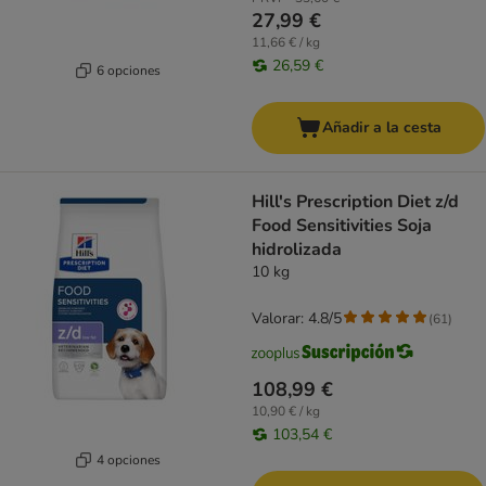
27,99 €
11,66 € / kg
26,59 €
6 opciones
Añadir a la cesta
Hill's Prescription Diet z/d
Food Sensitivities Soja
hidrolizada
10 kg
Valorar: 4.8/5
(
61
)
108,99 €
10,90 € / kg
103,54 €
4 opciones