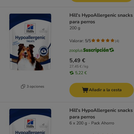
Hill's HypoAllergenic snacks
para perros
200 g
Valorar: 5/5
(
4
)
5,49 €
27,45 € / kg
5,22 €
3 opciones
Añadir a la cesta
Hill's HypoAllergenic snacks
para perros
6 x 200 g - Pack Ahorro