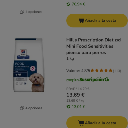
76,94 €
4 opciones
Añadir a la cesta
Hill's Prescription Diet z/d
Mini Food Sensitivities
pienso para perros
1 kg
Valorar: 4.8/5
(
113
)
PRVP*
14,70 €
13,69 €
13,69 € / kg
13,01 €
4 opciones
Añadir a la cesta