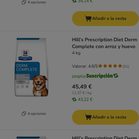
35,14 €
4 opciones
Añadir a la cesta
Hill’s Prescription Diet Derm
Complete con arroz y huevo
4 kg
Valorar: 4.6/5
(
51
)
45,49 €
11,37 € / kg
43,22 €
4 opciones
Añadir a la cesta
Hill’s Prescription Diet Derm