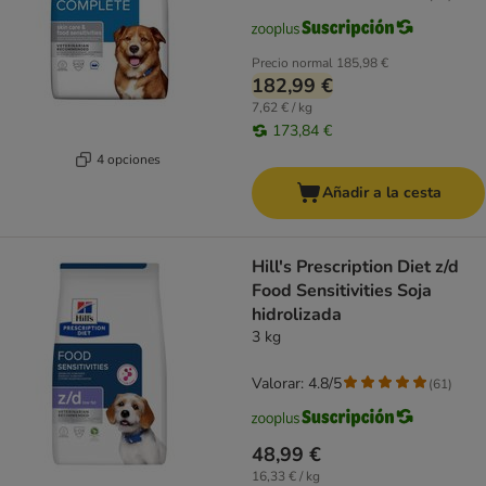
Precio normal
185,98 €
182,99 €
7,62 € / kg
173,84 €
4 opciones
Añadir a la cesta
Hill's Prescription Diet z/d
Food Sensitivities Soja
hidrolizada
3 kg
Valorar: 4.8/5
(
61
)
48,99 €
16,33 € / kg