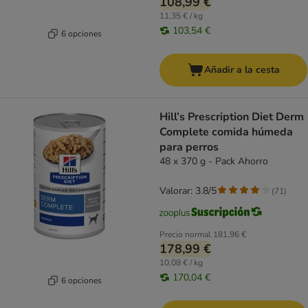
108,99 €
11,35 € / kg
103,54 €
6 opciones
Añadir a la cesta
Hill’s Prescription Diet Derm
Complete comida húmeda
para perros
48 x 370 g - Pack Ahorro
Valorar: 3.8/5
(
71
)
Precio normal
181,96 €
178,99 €
10,08 € / kg
170,04 €
6 opciones