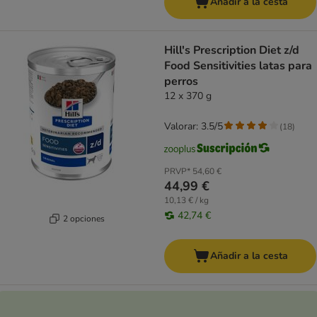
Añadir a la cesta
Hill's Prescription Diet z/d
Food Sensitivities latas para
perros
12 x 370 g
Valorar: 3.5/5
(
18
)
PRVP*
54,60 €
44,99 €
10,13 € / kg
42,74 €
2 opciones
Añadir a la cesta