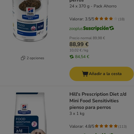
perros
24 x 370 g - Pack Ahorro
Valorar: 3.5/5
(
18
)
Precio normal
89,98 €
88,99 €
10,02 € / kg
84,54 €
2 opciones
Añadir a la cesta
Hill's Prescription Diet z/d
Mini Food Sensitivities
pienso para perros
3 x 1 kg
Valorar: 4.8/5
(
113
)