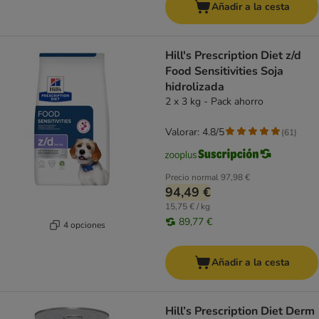
Añadir a la cesta
Hill's Prescription Diet z/d
Food Sensitivities Soja
hidrolizada
2 x 3 kg - Pack ahorro
Valorar: 4.8/5
(
61
)
Precio normal
97,98 €
94,49 €
15,75 € / kg
89,77 €
4 opciones
Añadir a la cesta
Hill’s Prescription Diet Derm