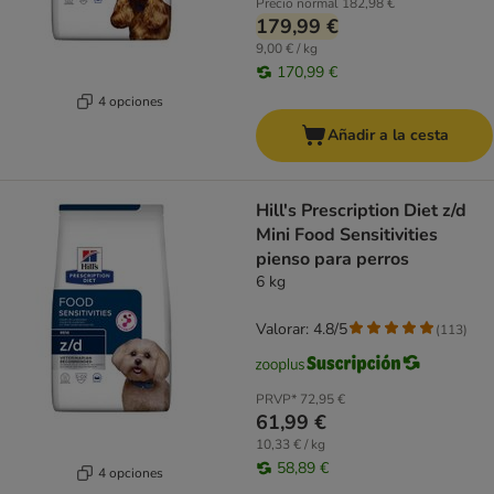
Precio normal
182,98 €
179,99 €
9,00 € / kg
170,99 €
4 opciones
Añadir a la cesta
Hill's Prescription Diet z/d
Mini Food Sensitivities
pienso para perros
6 kg
Valorar: 4.8/5
(
113
)
PRVP*
72,95 €
61,99 €
10,33 € / kg
58,89 €
4 opciones