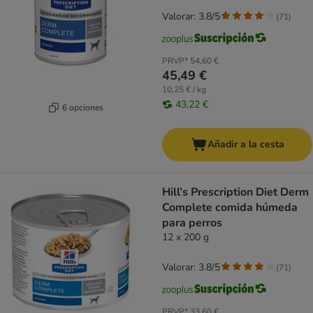
Valorar: 3.8/5
(
71
)
PRVP*
54,60 €
45,49 €
10,25 € / kg
43,22 €
6 opciones
Añadir a la cesta
Hill’s Prescription Diet Derm
Complete comida húmeda
para perros
12 x 200 g
Valorar: 3.8/5
(
71
)
PRVP*
33,60 €