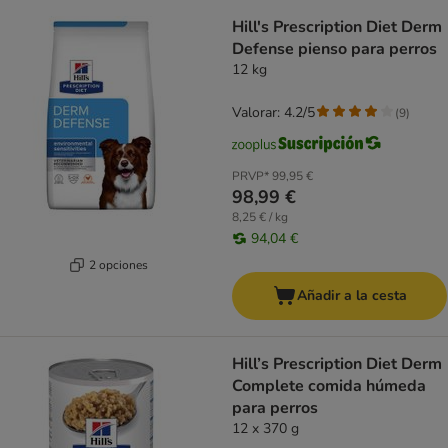
Hill's Prescription Diet Derm
Defense pienso para perros
12 kg
Valorar: 4.2/5
(
9
)
PRVP*
99,95 €
98,99 €
8,25 € / kg
94,04 €
2 opciones
Añadir a la cesta
Hill’s Prescription Diet Derm
Complete comida húmeda
para perros
12 x 370 g