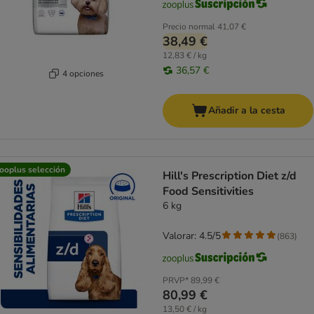
Precio normal
41,07 €
38,49 €
12,83 € / kg
36,57 €
4 opciones
Añadir a la cesta
ooplus selección
Hill's Prescription Diet z/d
Food Sensitivities
6 kg
Valorar: 4.5/5
(
863
)
PRVP*
89,99 €
80,99 €
13,50 € / kg