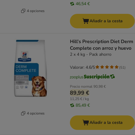
46,54 €
4 opciones
Añadir a la cesta
Hill’s Prescription Diet Derm
Complete con arroz y huevo
2 x 4 kg - Pack ahorro
Valorar: 4.6/5
(
51
)
Precio normal
90,98 €
89,99 €
11,25 € / kg
85,49 €
4 opciones
Añadir a la cesta