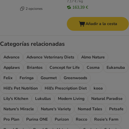
7,17 € / kg
163,39 €
2 opciones
Añadir a la cesta
Categorías relacionadas
Advance
Advance Veterinary Diets
Almo Nature
Applaws
Briantos
Concept for Life
Cosma
Eukanuba
Felix
Feringa
Gourmet
Greenwoods
Hill's Pet Nutrition
Hill's Prescription Diet
kooa
Lily's Kitchen
Lukullus
Modern Living
Natural Paradise
Nature's Miracle
Nature's Variety
Nomad Tales
Petsafe
Pro Plan
Purina ONE
Purizon
Rocco
Rosie's Farm