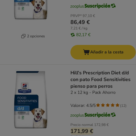
PRVP*
97,10 €
86,49 €
7,21 € / kg
82,17 €
2 opciones
Añadir a la cesta
Hill's Prescription Diet d/d
con pato Food Sensitivities
pienso para perros
2 x 12 kg - Pack Ahorro
Valorar: 4.5/5
(
12
)
Precio normal
172,98 €
171,99 €