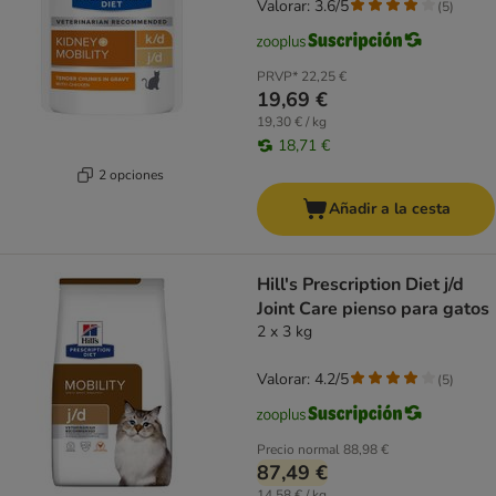
Valorar: 3.6/5
(
5
)
PRVP*
22,25 €
19,69 €
19,30 € / kg
18,71 €
2 opciones
Añadir a la cesta
Hill's Prescription Diet j/d
Joint Care pienso para gatos
2 x 3 kg
Valorar: 4.2/5
(
5
)
Precio normal
88,98 €
87,49 €
14,58 € / kg