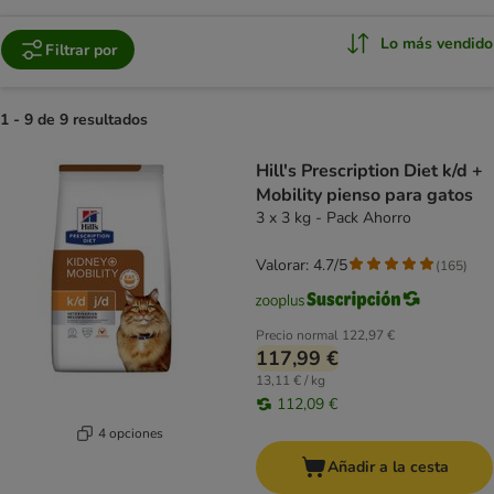
Lo más vendido
Filtrar por
1 - 9 de 9 resultados
product items have been changed
Hill's Prescription Diet k/d +
Mobility pienso para gatos
3 x 3 kg - Pack Ahorro
Valorar: 4.7/5
(
165
)
Precio normal
122,97 €
117,99 €
13,11 € / kg
112,09 €
4 opciones
Añadir a la cesta