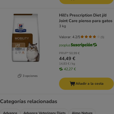
Hill's Prescription Diet j/d
Joint Care pienso para gatos
3 kg
Valorar: 4.2/5
(
5
)
PRVP*
50,99 €
44,49 €
14,83 € / kg
42,27 €
3 opciones
Añadir a la cesta
Categorías relacionadas
Advance
Advance Veterinary Diets
Almo Nature