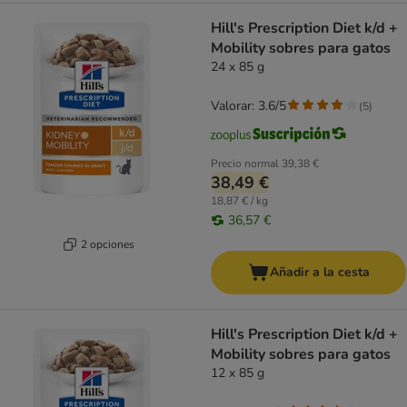
Hill's Prescription Diet k/d +
Mobility sobres para gatos
24 x 85 g
Valorar: 3.6/5
(
5
)
Precio normal
39,38 €
38,49 €
18,87 € / kg
36,57 €
2 opciones
Añadir a la cesta
Hill's Prescription Diet k/d +
Mobility sobres para gatos
12 x 85 g