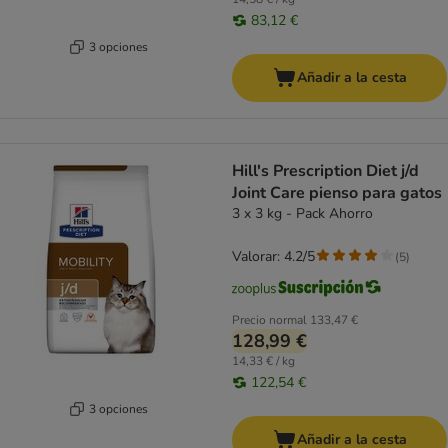
83,12 €
3 opciones
Añadir a la cesta
Hill's Prescription Diet j/d
Joint Care pienso para gatos
3 x 3 kg - Pack Ahorro
Valorar: 4.2/5
(
5
)
Precio normal
133,47 €
128,99 €
14,33 € / kg
122,54 €
3 opciones
Añadir a la cesta