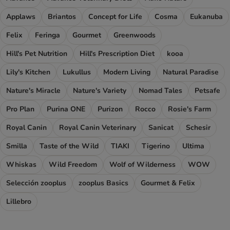
Applaws
Briantos
Concept for Life
Cosma
Eukanuba
Felix
Feringa
Gourmet
Greenwoods
Hill's Pet Nutrition
Hill's Prescription Diet
kooa
Lily's Kitchen
Lukullus
Modern Living
Natural Paradise
Nature's Miracle
Nature's Variety
Nomad Tales
Petsafe
Pro Plan
Purina ONE
Purizon
Rocco
Rosie's Farm
Royal Canin
Royal Canin Veterinary
Sanicat
Schesir
Smilla
Taste of the Wild
TIAKI
Tigerino
Ultima
Whiskas
Wild Freedom
Wolf of Wilderness
WOW
Selección zooplus
zooplus Basics
Gourmet & Felix
Lillebro