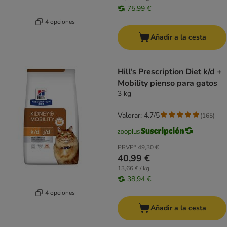
75,99 €
4 opciones
Añadir a la cesta
Hill's Prescription Diet k/d +
Mobility pienso para gatos
3 kg
Valorar: 4.7/5
(
165
)
PRVP*
49,30 €
40,99 €
13,66 € / kg
38,94 €
4 opciones
Añadir a la cesta