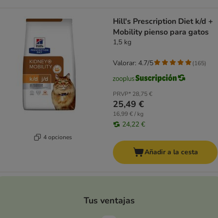
Hill's Prescription Diet k/d +
Mobility pienso para gatos
1,5 kg
Valorar: 4.7/5
(
165
)
PRVP*
28,75 €
25,49 €
16,99 € / kg
24,22 €
4 opciones
Añadir a la cesta
Tus ventajas