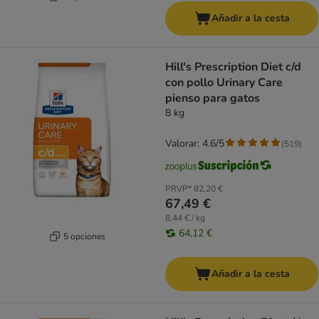
Añadir a la cesta
Hill's Prescription Diet c/d
con pollo Urinary Care
pienso para gatos
8 kg
Valorar: 4.6/5
(
519
)
PRVP*
82,20 €
67,49 €
8,44 € / kg
64,12 €
5 opciones
Añadir a la cesta