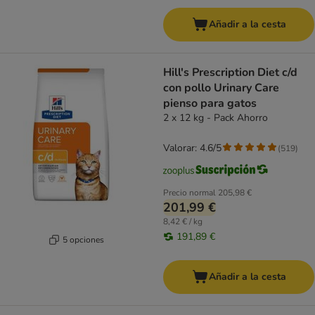
Añadir a la cesta
Hill's Prescription Diet c/d
con pollo Urinary Care
pienso para gatos
2 x 12 kg - Pack Ahorro
Valorar: 4.6/5
(
519
)
Precio normal
205,98 €
201,99 €
8,42 € / kg
191,89 €
5 opciones
Añadir a la cesta