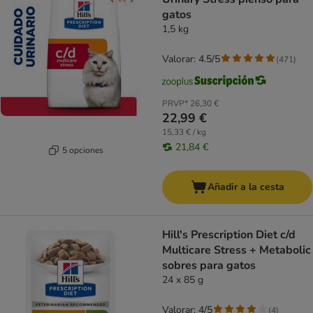
gatos
1,5 kg
Valorar: 4.5/5
(
471
)
PRVP*
26,30 €
22,99 €
15,33 € / kg
21,84 €
5 opciones
Añadir a la cesta
Hill's Prescription Diet c/d
Multicare Stress + Metabolic
sobres para gatos
24 x 85 g
Valorar: 4/5
(
4
)