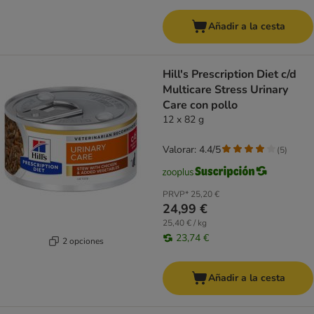
Añadir a la cesta
Hill's Prescription Diet c/d
Multicare Stress Urinary
Care con pollo
12 x 82 g
Valorar: 4.4/5
(
5
)
PRVP*
25,20 €
24,99 €
25,40 € / kg
23,74 €
2 opciones
Añadir a la cesta