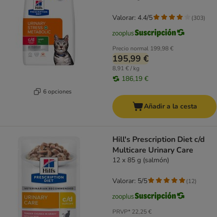
Valorar: 4.4/5
(
303
)
Precio normal
199,98 €
195,99 €
8,91 € / kg
186,19 €
6 opciones
Añadir a la cesta
Hill's Prescription Diet c/d
Multicare Urinary Care
12 x 85 g (salmón)
Valorar: 5/5
(
12
)
PRVP*
22,25 €