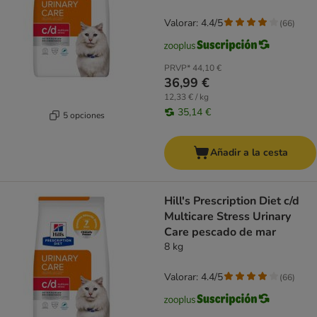
Valorar: 4.4/5
(
66
)
PRVP*
44,10 €
36,99 €
12,33 € / kg
35,14 €
5 opciones
Añadir a la cesta
Hill's Prescription Diet c/d
Multicare Stress Urinary
Care pescado de mar
8 kg
Valorar: 4.4/5
(
66
)