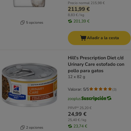
Precio normal
215,98 €
211,99 €
8,83 € / kg
201,39 €
5 opciones
Añadir a la cesta
Hill's Prescription Diet c/d
Urinary Care estofado con
pollo para gatos
12 x 82 g
Valorar: 5/5
(
3
)
PRVP*
25,20 €
24,99 €
25,40 € / kg
23,74 €
2 opciones