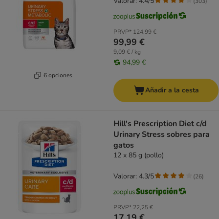
Valorar: 4.4/5
(
303
)
PRVP*
124,99 €
99,99 €
9,09 € / kg
94,99 €
6 opciones
Añadir a la cesta
Hill's Prescription Diet c/d
Urinary Stress sobres para
gatos
12 x 85 g (pollo)
Valorar: 4.3/5
(
26
)
PRVP*
22,25 €
17,19 €