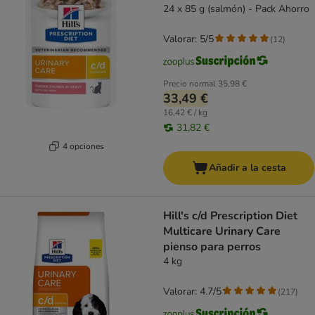
24 x 85 g (salmón) - Pack Ahorro
Valorar: 5/5
(
12
)
Precio normal
35,98 €
33,49 €
16,42 € / kg
31,82 €
4 opciones
Añadir a la cesta
Hill's c/d Prescription Diet
Multicare Urinary Care
pienso para perros
4 kg
Valorar: 4.7/5
(
217
)