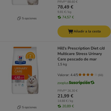
PRVP*
88,60 €
78,49 €
9,81 € / kg
74,57 €
5 opciones
Añadir a la cesta
Hill's Prescription Diet c/d
Multicare Stress Urinary
Care pescado de mar
1,5 kg
Valorar: 4.4/5
(
66
)
PRVP*
26,30 €
21,99 €
14,66 € / kg
20,89 €
5 opciones