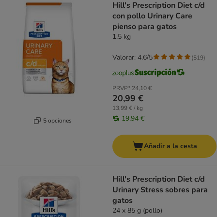
Hill's Prescription Diet c/d
con pollo Urinary Care
pienso para gatos
1,5 kg
Valorar: 4.6/5
(
519
)
PRVP*
24,10 €
20,99 €
13,99 € / kg
19,94 €
5 opciones
Añadir a la cesta
Hill's Prescription Diet c/d
Urinary Stress sobres para
gatos
24 x 85 g (pollo)