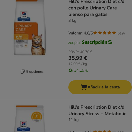
Hill's Prescription Diet c/d
con pollo Urinary Care
pienso para gatos
3 kg
Valorar: 4.6/5
(
519
)
PRVP*
40,70 €
35,99 €
12,00 € / kg
34,19 €
5 opciones
Añadir a la cesta
Hill's Prescription Diet c/d
Urinary Stress + Metabolic
11 kg