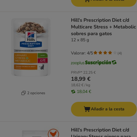
Hill's Prescription Diet c/d
Multicare Stress + Metabolic
sobres para gatos
12 x 85 g
Valorar: 4/5
(
4
)
PRVP*
22,25 €
18,99 €
18,62 € / kg
18,04 €
2 opciones
Añadir a la cesta
Hill's Prescription Diet c/d
Urinary Stress pienso para