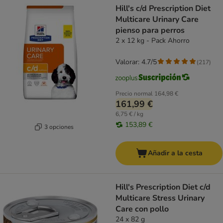
Hill's c/d Prescription Diet
Multicare Urinary Care
pienso para perros
2 x 12 kg - Pack Ahorro
Valorar: 4.7/5
(
217
)
Precio normal
164,98 €
161,99 €
6,75 € / kg
153,89 €
3 opciones
Añadir a la cesta
Hill's Prescription Diet c/d
Multicare Stress Urinary
Care con pollo
24 x 82 g