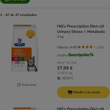
1 - 47 de 47 resultados
product items have been changed
Hill's Prescription Diet c/d
Urinary Stress + Metabolic
3 kg
Valorar: 4.4/5
(
303
)
PRVP*
47,70 €
37,99 €
12,66 € / kg
36,09 €
6 opciones
Añadir a la cesta
Hill's Prescription Diet c/d