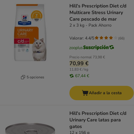
Hill's Prescription Diet c/d
Multicare Stress Urinary
Care pescado de mar
2 x 3 kg - Pack Ahorro
Valorar: 4.4/5
(
66
)
Precio normal
73,98 €
70,99 €
11,83 € / kg
67,44 €
5 opciones
Añadir a la cesta
Hill's Prescription Diet c/d
Urinary Care latas para
gatos
12 x 156 g