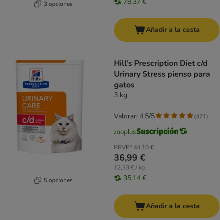
78,37 €
3 opciones
Añadir a la cesta
Hill's Prescription Diet c/d
Urinary Stress pienso para
gatos
3 kg
Valorar: 4.5/5
(
471
)
PRVP*
44,10 €
36,99 €
12,33 € / kg
35,14 €
5 opciones
Añadir a la cesta