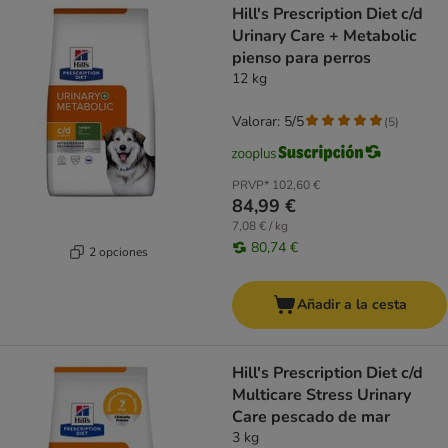
Hill's Prescription Diet c/d
Urinary Care + Metabolic
pienso para perros
12 kg
Valorar: 5/5
(
5
)
PRVP*
102,60 €
84,99 €
7,08 € / kg
80,74 €
2 opciones
Añadir a la cesta
Hill's Prescription Diet c/d
Multicare Stress Urinary
Care pescado de mar
3 kg