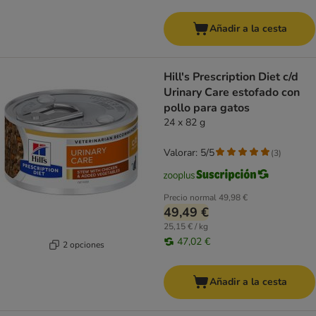
Añadir a la cesta
Hill's Prescription Diet c/d
Urinary Care estofado con
pollo para gatos
24 x 82 g
Valorar: 5/5
(
3
)
Precio normal
49,98 €
49,49 €
25,15 € / kg
47,02 €
2 opciones
Añadir a la cesta