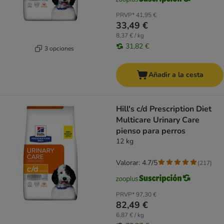
PRVP*
41,95 €
33,49 €
8,37 € / kg
31,82 €
3 opciones
Añadir a la cesta
Hill's c/d Prescription Diet
Multicare Urinary Care
pienso para perros
12 kg
Valorar: 4.7/5
(
217
)
PRVP*
97,30 €
82,49 €
6,87 € / kg