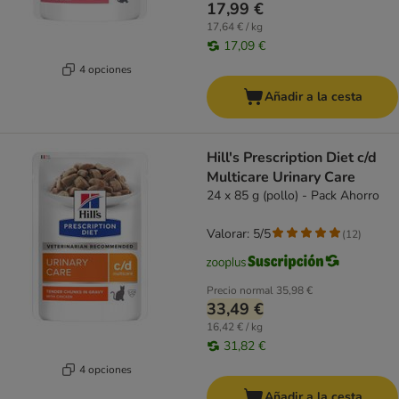
17,99 €
17,64 € / kg
17,09 €
4 opciones
Añadir a la cesta
Hill's Prescription Diet c/d
Multicare Urinary Care
24 x 85 g (pollo) - Pack Ahorro
Valorar: 5/5
(
12
)
Precio normal
35,98 €
33,49 €
16,42 € / kg
31,82 €
4 opciones
Añadir a la cesta