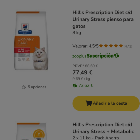
Hill's Prescription Diet c/d
Urinary Stress pienso para
gatos
8 kg
Valorar: 4.5/5
(
471
)
PRVP*
88,60 €
77,49 €
9,69 € / kg
73,62 €
5 opciones
Añadir a la cesta
Hill's Prescription Diet c/d
Urinary Stress + Metabolic
2 x 11 kg - Pack Ahorro