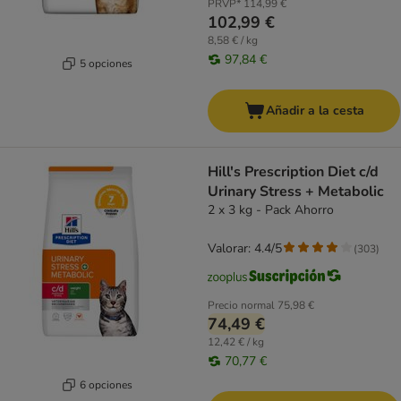
PRVP*
114,99 €
102,99 €
8,58 € / kg
97,84 €
5 opciones
Añadir a la cesta
Hill's Prescription Diet c/d
Urinary Stress + Metabolic
2 x 3 kg - Pack Ahorro
Valorar: 4.4/5
(
303
)
Precio normal
75,98 €
74,49 €
12,42 € / kg
70,77 €
6 opciones