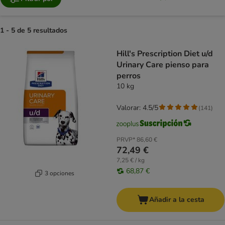
1 - 5 de 5 resultados
product items have been changed
Hill's Prescription Diet u/d
Urinary Care pienso para
perros
10 kg
Valorar: 4.5/5
(
141
)
PRVP*
86,60 €
72,49 €
7,25 € / kg
68,87 €
3 opciones
Añadir a la cesta