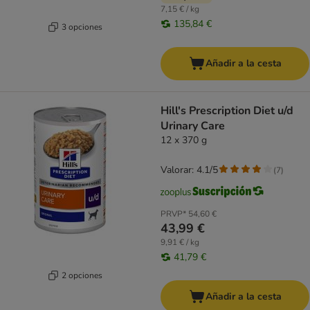
7,15 € / kg
135,84 €
3 opciones
Añadir a la cesta
Hill's Prescription Diet u/d
Urinary Care
12 x 370 g
Valorar: 4.1/5
(
7
)
PRVP*
54,60 €
43,99 €
9,91 € / kg
41,79 €
2 opciones
Añadir a la cesta