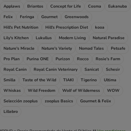
Applaws
Briantos
Concept for Life
Cosma
Eukanuba
Felix
Feringa
Gourmet
Greenwoods
Hill's Pet Nutrition
Hill's Prescription Diet
kooa
Lily's Kitchen
Lukullus
Modern Living
Natural Paradise
Nature's Miracle
Nature's Variety
Nomad Tales
Petsafe
Pro Plan
Purina ONE
Purizon
Rocco
Rosie's Farm
Royal Canin
Royal Canin Veterinary
Sanicat
Schesir
Smilla
Taste of the Wild
TIAKI
Tigerino
Ultima
Whiskas
Wild Freedom
Wolf of Wilderness
WOW
Selección zooplus
zooplus Basics
Gourmet & Felix
Lillebro