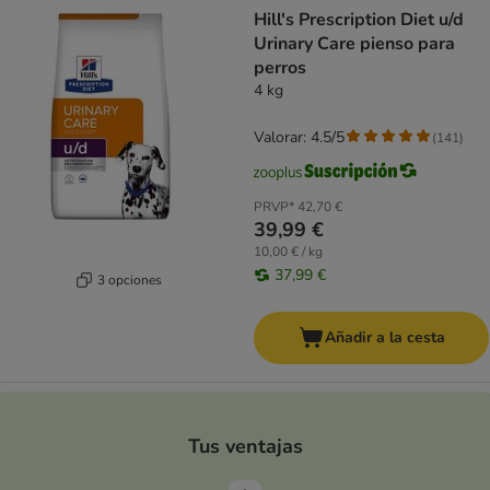
Hill's Prescription Diet u/d
Urinary Care pienso para
perros
4 kg
Valorar: 4.5/5
(
141
)
PRVP*
42,70 €
39,99 €
10,00 € / kg
37,99 €
3 opciones
Añadir a la cesta
Tus ventajas