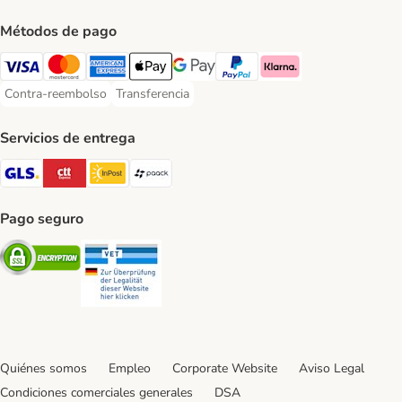
Métodos de pago
Visa Payment Method
Mastercard Payment Method
American Express Payment Method
Apple Pay Payment Method
Google Pay Payment Method
PayPal Payment Method
Klarna Payment Method
Contra-reembolso
Transferencia
Contra-reembolso Payment Method
Transferencia Payment Method
Servicios de entrega
GLS Shipping Method
CTTExpress Shipping Method
InPost Shipping Method
paack Shipping Method
Pago seguro
Security
Security
Quiénes somos
Empleo
Corporate Website
Aviso Legal
Condiciones comerciales generales
DSA