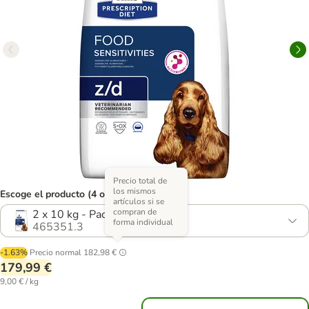
Precio total de
los mismos
Escoge el producto (4 opciones)
artículos si se
compran de
2 x 10 kg - Pack Ahorro
forma individual
465351.3
-1.63%
Precio normal
182,98 €
179,99 €
9,00 € / kg