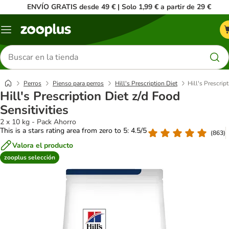
ENVÍO GRATIS desde 49 € | Solo 1,99 € a partir de 29 €
Menú
Buscar
productos
Perros
Pienso para perros
Hill's Prescription Diet
Hill's Prescrip
Hill's Prescription Diet z/d Food
Sensitivities
2 x 10 kg - Pack Ahorro
This is a stars rating area from zero to 5: 4.5/5
(
863
)
Valora el producto
zooplus selección