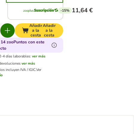
11,64 €
-15%
Añadir
Añadir
a la
a la
cesta
cesta
14 zooPuntos con este
cto
2-4 días laborables:
ver más
 devoluciones
ver más
os incluyen IVA / IGIC.
Ver
ío