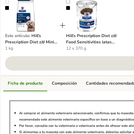
Hill's Prescription Diet z/d Mini Food Sensitivities pienso para perro
Hill's Prescription Diet z/d Food Se
Este artículo
:
Hill's
Hill's Prescription Diet z/d
Prescription Diet z/d Mini
Food Sensitivities latas
Food Sensitivities pienso
1 kg
para perros
12 x 370 g
para perros
Ficha de producto
Composición
Cantidades recomendad
Al comprar el alimento veterinario seleccionado, confirmas que tu mascota 
recomendado este alimento veterinario específico en base a un diagnóstico,
Por favor, consulta con tu veterinario o veterinaria antes de ofrecer este a
Si alimentas a tu mascota con este alimento veterinario, deberías solicitar 