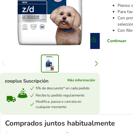
Pienso d
Para fav
Con prot
selecci
Con fibr
Continuar
zooplus Suscripción
Más información
5% de descuento* en cada pedido
Recibe tu pedido regularmente
Modifica, pausa o cancela en
cualquier momento
Comprados juntos habitualmente