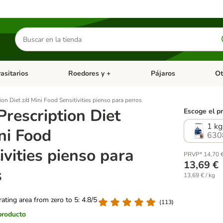
Buscar
productos
asitarios
Roedores y +
Pájaros
Ot
tegoria abierto: Dieta Vet.
Menú de categoria abierto: Antiparasitarios
Menú de categoria abierto
Menú 
tion Diet z/d Mini Food Sensitivities pienso para perros
 Prescription Diet
Escoge el p
1 kg
ni Food
630
ivities pienso para
PRVP* 14,70 
13,69 €
s
13,69 € / kg
 rating area from zero to 5: 4.8/5
(
113
)
producto