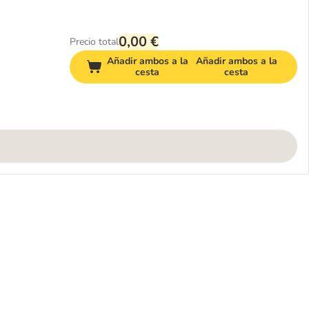
0,00 €
Precio total
Añadir ambos a la
Añadir ambos a la
cesta
cesta