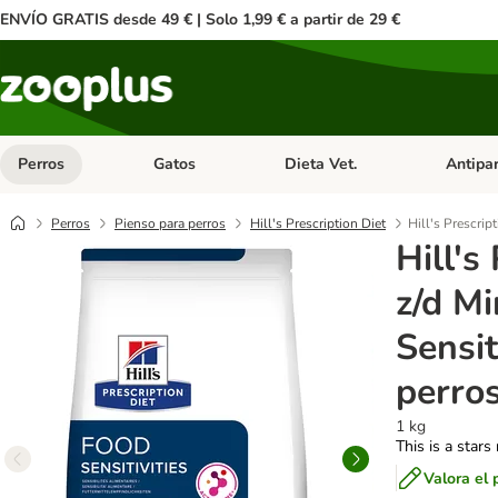
ENVÍO GRATIS desde 49 € | Solo 1,99 € a partir de 29 €
Perros
Gatos
Dieta Vet.
Antipar
Menú de categoria abierto: Perros
Menú de categoria abierto: Gatos
Menú de ca
Perros
Pienso para perros
Hill's Prescription Diet
Hill's Prescrip
Hill's
z/d Mi
Sensit
perro
1 kg
This is a stars
Valora el 