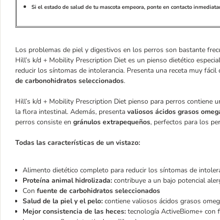
Si el estado de salud de tu mascota empeora, ponte en contacto inmediatam
Los problemas de piel y digestivos en los perros son bastante frec
Hill’s k/d + Mobility Prescription Diet es un pienso dietético espe
reducir los síntomas de intolerancia. Presenta una receta muy fácil 
de carbonohidratos seleccionados
.
Hill’s k/d + Mobility Prescription Diet pienso para perros contiene u
la flora intestinal. Además, presenta
valiosos ácidos grasos ome
perros consiste en
gránulos extrapequeños
, perfectos para los p
Todas las características de un vistazo:
Alimento dietético completo para reducir los síntomas de intolera
Proteína animal hidrolizada:
contribuye a un bajo potencial aler
Con
fuente de carbohidratos seleccionados
Salud de la piel y el pelo:
contiene valiosos ácidos grasos omega
Mejor consistencia de las heces:
tecnología ActiveBiome+ con f