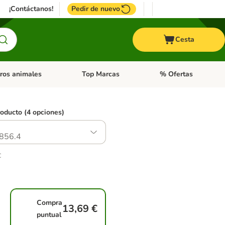
¡Contáctanos!
Pedir de nuevo
Cesta
ros animales
Top Marcas
% Ofertas
: Roedores y +
de categoria abierto: Pájaros
Menú de categoria abierto: Otros animales
Menú de categoria abie
roducto (4 opciones)
856.4
€
Compra
13,69 €
puntual