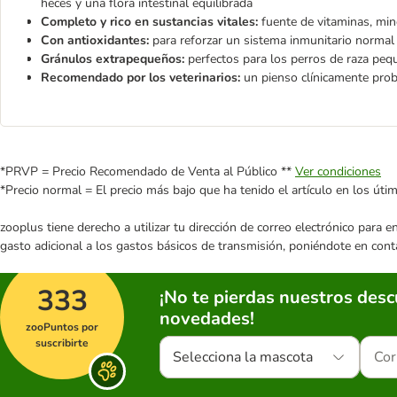
heces y una flora intestinal equilibrada
Completo y rico en sustancias vitales:
fuente de vitaminas, mi
Con antioxidantes:
para reforzar un sistema inmunitario normal
Gránulos extrapequeños:
perfectos para los perros de raza peq
Recomendado por los veterinarios:
un pienso clínicamente pro
*PRVP = Precio Recomendado de Venta al Público **
Ver condiciones
*Precio normal = El precio más bajo que ha tenido el artículo en los úti
zooplus tiene derecho a utilizar tu dirección de correo electrónico para 
gasto adicional a los gastos básicos de transmisión, poniéndote en cont
333
¡No te pierdas nuestros des
novedades!
zooPuntos por
suscribirte
Selecciona la mascota