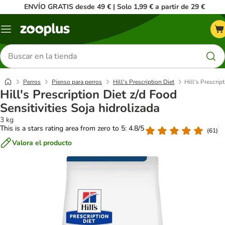
ENVÍO GRATIS desde 49 € | Solo 1,99 € a partir de 29 €
Menú
Buscar
productos
Perros
Pienso para perros
Hill's Prescription Diet
Hill's Prescrip
Hill's Prescription Diet z/d Food
Sensitivities Soja hidrolizada
3 kg
This is a stars rating area from zero to 5: 4.8/5
(
61
)
Valora el producto