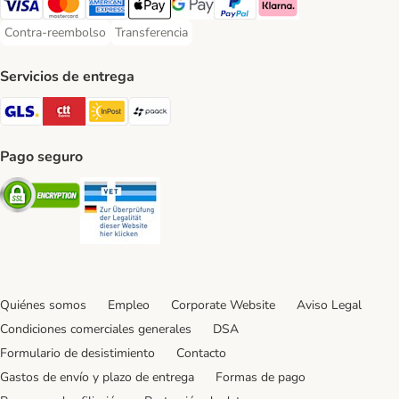
Visa Payment Method
Mastercard Payment Method
American Express Payment Method
Apple Pay Payment Method
Google Pay Payment Method
PayPal Payment Method
Klarna Payment Method
Contra-reembolso
Transferencia
Contra-reembolso Payment Method
Transferencia Payment Method
Servicios de entrega
GLS Shipping Method
CTTExpress Shipping Method
InPost Shipping Method
paack Shipping Method
Pago seguro
Security
Security
Quiénes somos
Empleo
Corporate Website
Aviso Legal
Condiciones comerciales generales
DSA
Formulario de desistimiento
Contacto
Gastos de envío y plazo de entrega
Formas de pago