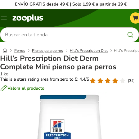
ENVÍO GRATIS desde 49 € | Solo 1,99 € a partir de 29 €
Menú
Buscar
productos
Perros
Pienso para perros
Hill's Prescription Diet
Hill’s Prescri
Hill’s Prescription Diet Derm
Complete Mini pienso para perros
1 kg
This is a stars rating area from zero to 5: 4.4/5
(
34
)
Valora el producto