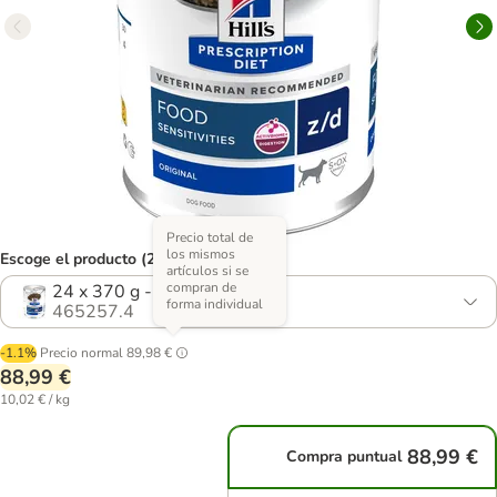
Precio total de
los mismos
Escoge el producto (2 opciones)
artículos si se
compran de
24 x 370 g - Pack Ahorro
forma individual
465257.4
-1.1%
Precio normal
89,98 €
88,99 €
10,02 € / kg
88,99 €
Compra puntual