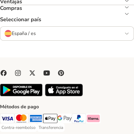
Ventajas
Compras
Seleccionar país
España / es
Métodos de pago
Visa Payment Method
Mastercard Payment Method
American Express Payment Method
Apple Pay Payment Method
Google Pay Payment Method
PayPal Payment Method
Klarna Payment Method
Contra-reembolso
Transferencia
Contra-reembolso Payment Method
Transferencia Payment Method