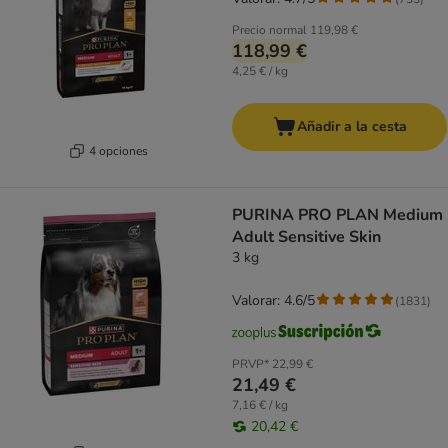
Precio normal
119,98 €
118,99 €
4,25 € / kg
Añadir a la cesta
4 opciones
PURINA PRO PLAN Medium
Adult Sensitive Skin
3 kg
Valorar: 4.6/5
(
1831
)
PRVP*
22,99 €
21,49 €
7,16 € / kg
20,42 €