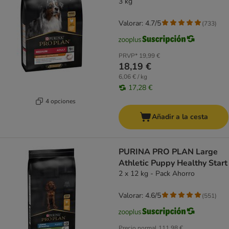
3 kg
Valorar: 4.7/5
(
733
)
PRVP*
19,99 €
18,19 €
6,06 € / kg
17,28 €
4 opciones
Añadir a la cesta
PURINA PRO PLAN Large
Athletic Puppy Healthy Start
2 x 12 kg - Pack Ahorro
Valorar: 4.6/5
(
551
)
Precio normal
111,98 €