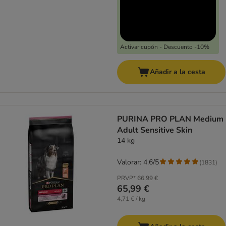
Activar cupón - Descuento -10%
Añadir a la cesta
PURINA PRO PLAN Medium
Adult Sensitive Skin
14 kg
Valorar: 4.6/5
(
1831
)
PRVP*
66,99 €
65,99 €
4,71 € / kg