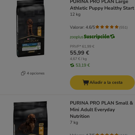
PURINA PRO PLAN Large
Athletic Puppy Healthy Start
12 kg
Valorar: 4.6/5
(
551
)
PRVP*
61,99 €
55,99 €
4,67 € / kg
53,19 €
4 opciones
Añadir a la cesta
PURINA PRO PLAN Small &
Mini Adult Everyday
Nutrition
7 kg