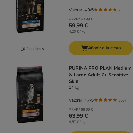
Valorar: 4.9/5
(
7
)
PRVP*
60,99 €
59,99 €
4,29 € / kg
Añadir a la cesta
2 opciones
PURINA PRO PLAN Medium
& Large Adult 7+ Sensitive
Skin
14 kg
Valorar: 4.7/5
(
363
)
PRVP*
66,99 €
63,99 €
4,57 € / kg