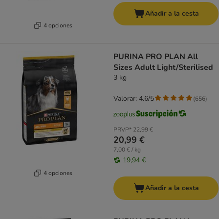
Añadir a la cesta
4 opciones
PURINA PRO PLAN All
Sizes Adult Light/Sterilised
3 kg
Valorar: 4.6/5
(
656
)
PRVP*
22,99 €
20,99 €
7,00 € / kg
19,94 €
4 opciones
Añadir a la cesta