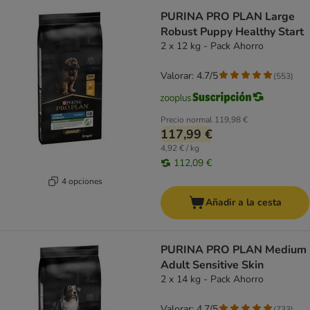
PURINA PRO PLAN Large
Robust Puppy Healthy Start
2 x 12 kg - Pack Ahorro
Valorar: 4.7/5
(
553
)
Precio normal
119,98 €
117,99 €
4,92 € / kg
112,09 €
4 opciones
Añadir a la cesta
PURINA PRO PLAN Medium
Adult Sensitive Skin
2 x 14 kg - Pack Ahorro
Valorar: 4.7/5
(
733
)