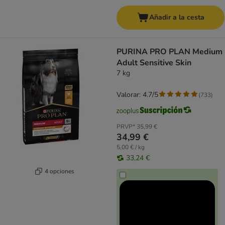
Añadir a la cesta
PURINA PRO PLAN Medium
Adult Sensitive Skin
7 kg
Valorar: 4.7/5
(
733
)
PRVP*
35,99 €
34,99 €
5,00 € / kg
33,24 €
4 opciones