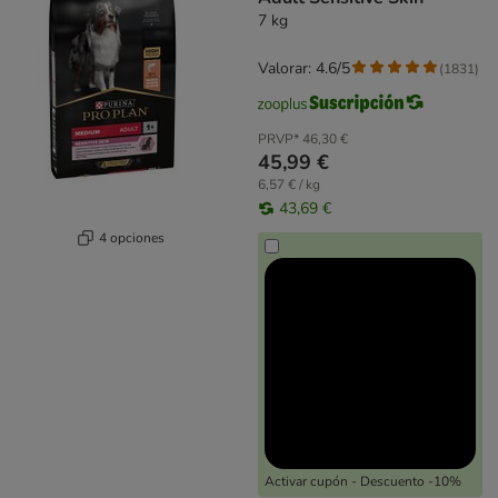
7 kg
Valorar: 4.6/5
(
1831
)
PRVP*
46,30 €
45,99 €
6,57 € / kg
43,69 €
4 opciones
Activar cupón - Descuento -10%