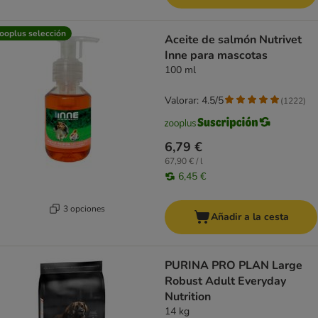
ooplus selección
Aceite de salmón Nutrivet
Inne para mascotas
100 ml
Valorar: 4.5/5
(
1222
)
6,79 €
67,90 € / l
6,45 €
3 opciones
Añadir a la cesta
PURINA PRO PLAN Large
Robust Adult Everyday
Nutrition
14 kg