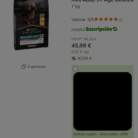
Mini Adult 9+ Age Defence
7 kg
Valorar: 5/5
(
1
)
PRVP*
46,30 €
45,99 €
6,57 € / kg
43,69 €
2 opciones
Activar cupón - Descuento -10%