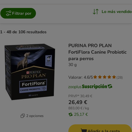
Lo más vendido
Filtrar por
1 - 48 de 106 resultados
product items have been changed
PURINA PRO PLAN
FortiFlora Canine Probiotic
para perros
30 g
Valorar: 4.6/5
(
28
)
PRVP*
30,49 €
26,49 €
883,00 € / kg
25,17 €
2 opciones
Añadir a la cesta