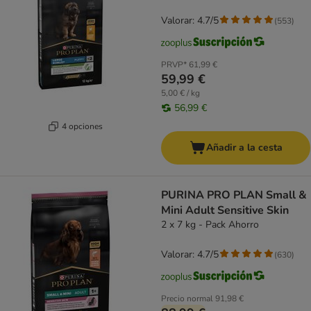
Valorar: 4.7/5
(
553
)
PRVP*
61,99 €
59,99 €
5,00 € / kg
56,99 €
4 opciones
Añadir a la cesta
PURINA PRO PLAN Small &
Mini Adult Sensitive Skin
2 x 7 kg - Pack Ahorro
Valorar: 4.7/5
(
630
)
Precio normal
91,98 €