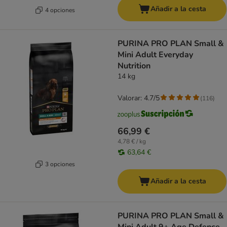
Añadir a la cesta
4 opciones
PURINA PRO PLAN Small &
Mini Adult Everyday
Nutrition
14 kg
Valorar: 4.7/5
(
116
)
66,99 €
4,78 € / kg
63,64 €
3 opciones
Añadir a la cesta
PURINA PRO PLAN Small &