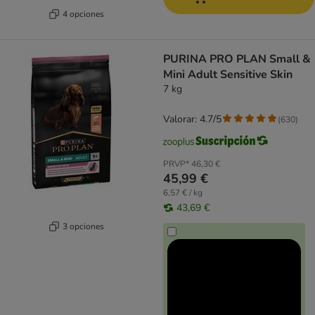
4 opciones
PURINA PRO PLAN Small &
Mini Adult Sensitive Skin
7 kg
Valorar: 4.7/5
(
630
)
PRVP*
46,30 €
45,99 €
6,57 € / kg
43,69 €
3 opciones