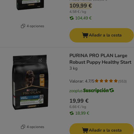
109,99 €
4,58 € / kg
104,49 €
4 opciones
Añadir a la cesta
PURINA PRO PLAN Large
Robust Puppy Healthy Start
3 kg
Valorar: 4.7/5
(
553
)
19,99 €
6,66 € / kg
18,99 €
4 opciones
Añadir a la cesta