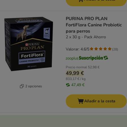
PURINA PRO PLAN
FortiFlora Canine Probiotic
para perros
2 x 30 g - Pack Ahorro
Valorar: 4.6/5
(
28
)
Precio normal
52,98 €
49,99 €
833,17 € / kg
47,49 €
2 opciones
Añadir a la cesta