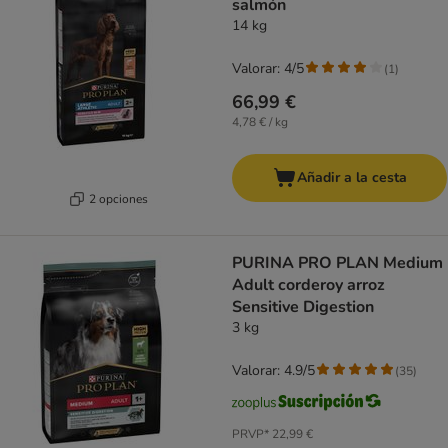
salmón
14 kg
Valorar: 4/5
(
1
)
66,99 €
4,78 € / kg
Añadir a la cesta
2 opciones
PURINA PRO PLAN Medium
Adult corderoy arroz
Sensitive Digestion
3 kg
Valorar: 4.9/5
(
35
)
PRVP*
22,99 €