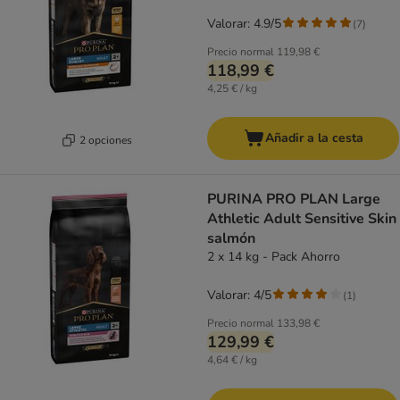
Valorar: 4.9/5
(
7
)
Precio normal
119,98 €
118,99 €
4,25 € / kg
Añadir a la cesta
2 opciones
PURINA PRO PLAN Large
Athletic Adult Sensitive Skin
salmón
2 x 14 kg - Pack Ahorro
Valorar: 4/5
(
1
)
Precio normal
133,98 €
129,99 €
4,64 € / kg