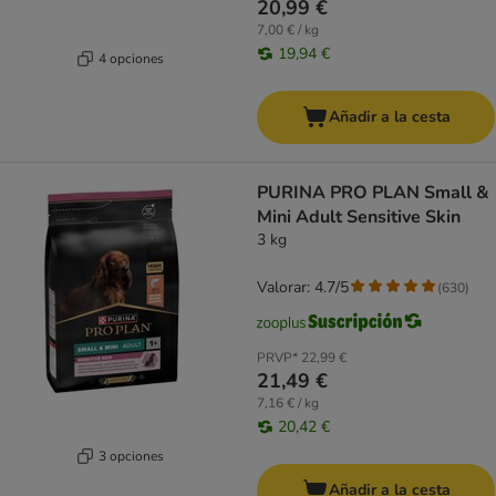
20,99 €
7,00 € / kg
19,94 €
4 opciones
Añadir a la cesta
PURINA PRO PLAN Small &
Mini Adult Sensitive Skin
3 kg
Valorar: 4.7/5
(
630
)
PRVP*
22,99 €
21,49 €
7,16 € / kg
20,42 €
3 opciones
Añadir a la cesta