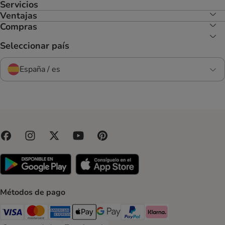
Servicios
Ventajas
Compras
Seleccionar país
España / es
Métodos de pago
Visa Payment Method
Mastercard Payment Method
American Express Payment Method
Apple Pay Payment Method
Google Pay Payment Method
PayPal Payment Method
Klarna Payment Method