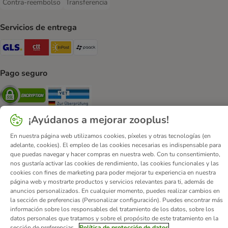
Contra-reembolso
Transferencia
Contra-reembolso Payment Method
Transferencia Payment Method
Servicios de entrega
GLS Shipping Method
CTTExpress Shipping Method
InPost Shipping Method
paack Shipping Method
Pago seguro
Security
Security
¡Ayúdanos a mejorar zooplus!
En nuestra página web utilizamos cookies, píxeles y otras tecnologías (en
adelante, cookies). El empleo de las cookies necesarias es indispensable para
que puedas navegar y hacer compras en nuestra web. Con tu consentimiento,
Quiénes somos
Empleo
Corporate Website
Aviso Legal
nos gustaría activar las cookies de rendimiento, las cookies funcionales y las
Condiciones comerciales generales
DSA
cookies con fines de marketing para poder mejorar tu experiencia en nuestra
página web y mostrarte productos y servicios relevantes para ti, además de
Formulario de desistimiento
Contacto
anuncios personalizados. En cualquier momento, puedes realizar cambios en
Gastos de envío y plazo de entrega
Formas de pago
la sección de preferencias (Personalizar configuración). Puedes encontrar más
información sobre los responsables del tratamiento de los datos, sobre los
Programa de afiliación
Protección de datos
datos personales que tratamos y sobre el propósito de este tratamiento en la
Declaración de accesibilidad
sección de preferencias.
Política de protección de datos