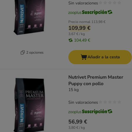
Sin valoraciones
Precio normal
113,98 €
109,99 €
3,67 € / kg
104,49 €
2 opciones
Añadir a la cesta
Nutrivet Premium Master
Puppy con pollo
15 kg
Sin valoraciones
56,99 €
3,80 € / kg