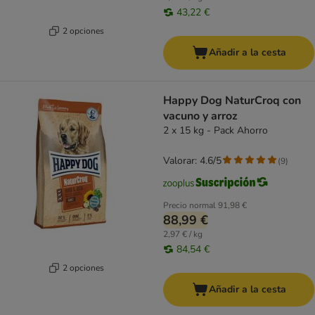
43,22 €
2 opciones
Añadir a la cesta
Happy Dog NaturCroq con
vacuno y arroz
2 x 15 kg - Pack Ahorro
Valorar: 4.6/5
(
9
)
Precio normal
91,98 €
88,99 €
2,97 € / kg
84,54 €
2 opciones
Añadir a la cesta