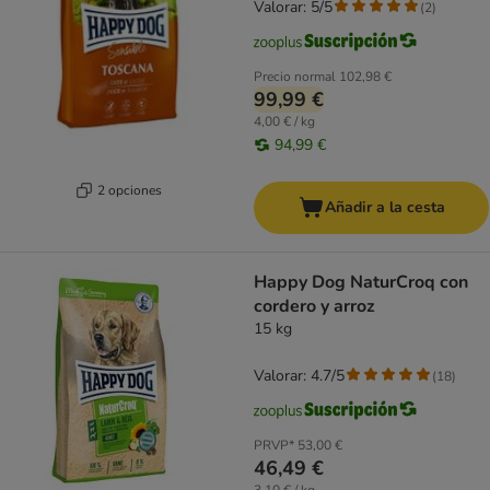
Valorar: 5/5
(
2
)
Precio normal
102,98 €
99,99 €
4,00 € / kg
94,99 €
2 opciones
Añadir a la cesta
Happy Dog NaturCroq con
cordero y arroz
15 kg
Valorar: 4.7/5
(
18
)
PRVP*
53,00 €
46,49 €