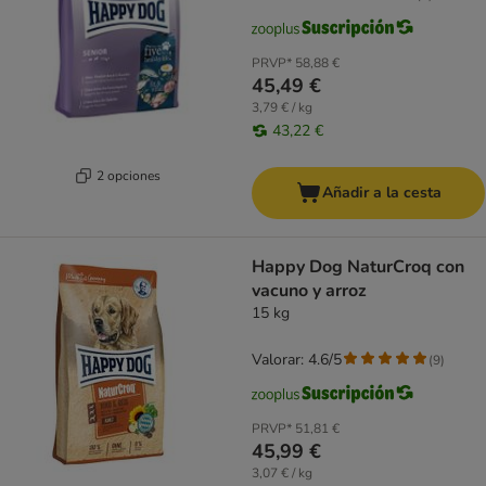
PRVP*
58,88 €
45,49 €
3,79 € / kg
43,22 €
2 opciones
Añadir a la cesta
Happy Dog NaturCroq con
vacuno y arroz
15 kg
Valorar: 4.6/5
(
9
)
PRVP*
51,81 €
45,99 €
3,07 € / kg