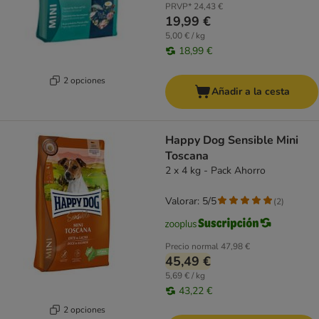
PRVP*
24,43 €
19,99 €
5,00 € / kg
18,99 €
2 opciones
Añadir a la cesta
Happy Dog Sensible Mini
Toscana
2 x 4 kg - Pack Ahorro
Valorar: 5/5
(
2
)
Precio normal
47,98 €
45,49 €
5,69 € / kg
43,22 €
2 opciones