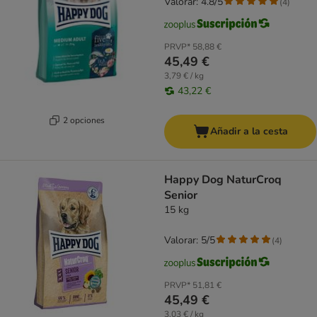
Valorar: 4.8/5
(
4
)
PRVP*
58,88 €
45,49 €
3,79 € / kg
43,22 €
2 opciones
Añadir a la cesta
Happy Dog NaturCroq
Senior
15 kg
Valorar: 5/5
(
4
)
PRVP*
51,81 €
45,49 €
3,03 € / kg