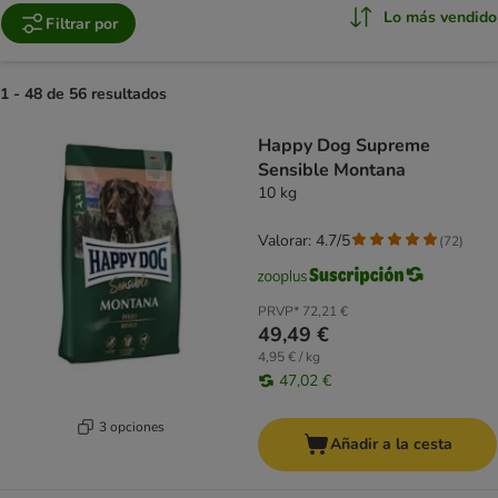
Lo más vendido
Filtrar por
1 - 48 de 56 resultados
product items have been changed
Happy Dog Supreme
Sensible Montana
10 kg
Valorar: 4.7/5
(
72
)
PRVP*
72,21 €
49,49 €
4,95 € / kg
47,02 €
3 opciones
Añadir a la cesta