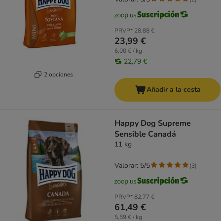
PRVP*
28,88 €
23,99 €
6,00 € / kg
22,79 €
2 opciones
Añadir a la cesta
Happy Dog Supreme
Sensible Canadá
11 kg
Valorar: 5/5
(
3
)
PRVP*
82,77 €
61,49 €
5,59 € / kg