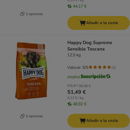
3,10 € / kg
44,17 €
2 opciones
Añadir a la cesta
Happy Dog Supreme
Sensible Toscana
12,5 kg
Valorar: 5/5
(
2
)
PRVP*
66,66 €
51,49 €
4,12 € / kg
48,92 €
2 opciones
Añadir a la cesta