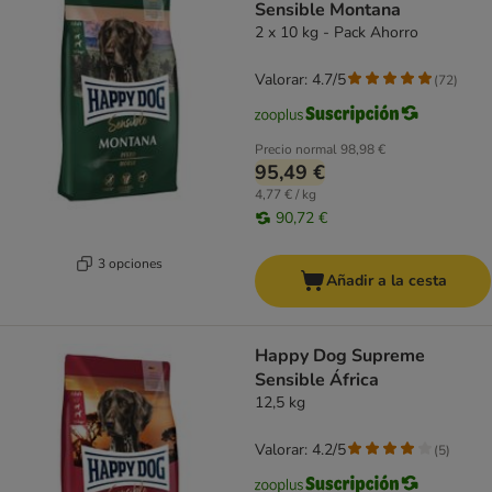
Sensible Montana
2 x 10 kg - Pack Ahorro
Valorar: 4.7/5
(
72
)
Precio normal
98,98 €
95,49 €
4,77 € / kg
90,72 €
3 opciones
Añadir a la cesta
Happy Dog Supreme
Sensible África
12,5 kg
Valorar: 4.2/5
(
5
)