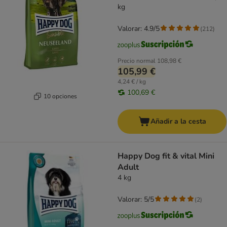
kg
Valorar: 4.9/5
(
212
)
Precio normal
108,98 €
105,99 €
4,24 € / kg
100,69 €
10 opciones
Añadir a la cesta
Happy Dog fit & vital Mini
Adult
4 kg
Valorar: 5/5
(
2
)