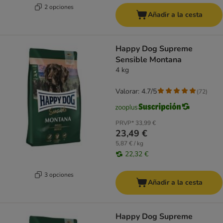
2 opciones
Añadir a la cesta
Happy Dog Supreme
Sensible Montana
4 kg
Valorar: 4.7/5
(
72
)
PRVP*
33,99 €
23,49 €
5,87 € / kg
22,32 €
3 opciones
Añadir a la cesta
Happy Dog Supreme