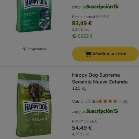
Precio normal
96,98 €
93,49 €
3,34 € / kg
88,82 €
2 opciones
Añadir a la cesta
Happy Dog Supreme
Sensible Nueva Zelanda
12,5 kg
Valorar: 4.3/5
(
6
)
PRVP*
66,66 €
54,49 €
4,36 € / kg