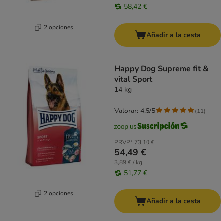
58,42 €
2 opciones
Añadir a la cesta
Happy Dog Supreme fit &
vital Sport
14 kg
Valorar: 4.5/5
(
11
)
PRVP*
73,10 €
54,49 €
3,89 € / kg
51,77 €
2 opciones
Añadir a la cesta