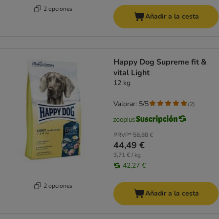
2 opciones
Añadir a la cesta
Happy Dog Supreme fit &
vital Light
12 kg
Valorar: 5/5
(
2
)
PRVP*
58,88 €
44,49 €
3,71 € / kg
42,27 €
2 opciones
Añadir a la cesta