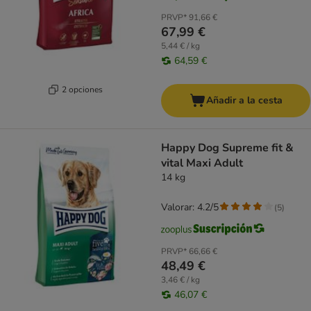
PRVP*
91,66 €
67,99 €
5,44 € / kg
64,59 €
2 opciones
Añadir a la cesta
Happy Dog Supreme fit &
vital Maxi Adult
14 kg
Valorar: 4.2/5
(
5
)
PRVP*
66,66 €
48,49 €
3,46 € / kg
46,07 €