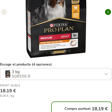
Escoge el producto (4 opciones)
3 kg
508556.8
PRVP* 19,99 €
18,19 €
6,06 € / kg
18,19 €
Compra puntual