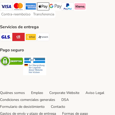
Visa Payment Method
Mastercard Payment Method
American Express Payment Method
Apple Pay Payment Method
Google Pay Payment Method
PayPal Payment Method
Klarna Payment Method
Contra-reembolso
Transferencia
Contra-reembolso Payment Method
Transferencia Payment Method
Servicios de entrega
GLS Shipping Method
CTTExpress Shipping Method
InPost Shipping Method
paack Shipping Method
Pago seguro
Security
Security
Quiénes somos
Empleo
Corporate Website
Aviso Legal
Condiciones comerciales generales
DSA
Formulario de desistimiento
Contacto
Gastos de envío y plazo de entrega
Formas de pago