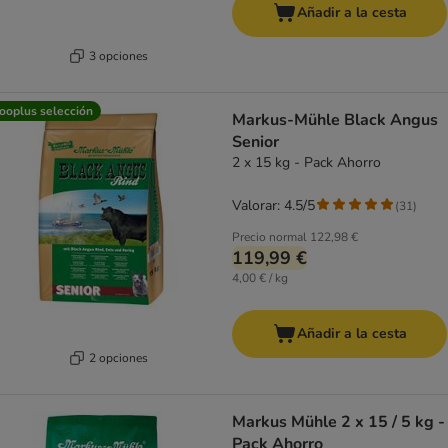
Añadir a la cesta
3 opciones
ooplus selección
Markus-Mühle Black Angus
Senior
2 x 15 kg - Pack Ahorro
Valorar: 4.5/5
(
31
)
Precio normal
122,98 €
119,99 €
4,00 € / kg
Añadir a la cesta
2 opciones
Markus Mühle 2 x 15 / 5 kg -
Pack Ahorro