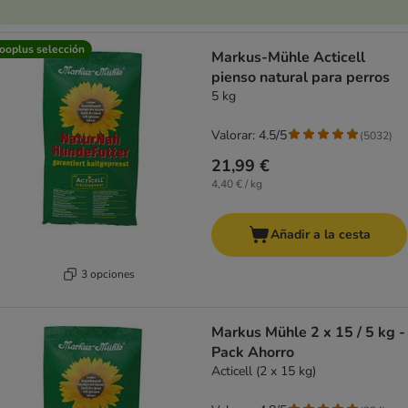
ooplus selección
Markus-Mühle Acticell
pienso natural para perros
5 kg
Valorar: 4.5/5
(
5032
)
21,99 €
4,40 € / kg
Añadir a la cesta
3 opciones
Markus Mühle 2 x 15 / 5 kg -
Pack Ahorro
Acticell (2 x 15 kg)