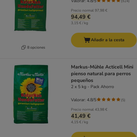
Valorar: 4.8/5
(
924
)
Precio normal
97,98 €
94,49 €
3,15 € / kg
Añadir a la cesta
8 opciones
Markus-Mühle Acticell Mini
pienso natural para perros
pequeños
2 x 5 kg - Pack Ahorro
Valorar: 4.8/5
(
5
)
Precio normal
43,98 €
41,49 €
4,15 € / kg