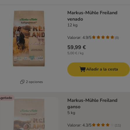
Markus-Mühle Freiland
venado
12 kg
Valorar: 4.9/5
(
8
)
59,99 €
5,00 € / kg
Añadir a la cesta
2 opciones
gotado
Markus-Mühle Freiland
ganso
5 kg
Valorar: 4.3/5
(
11
)