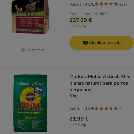
Valorar: 4.6/5
(
339
)
Precio normal
141,98 €
137,99 €
9,20 € / kg
Añadir a la cesta
3 opciones
Markus-Mühle Acticell Mini
pienso natural para perros
pequeños
5 kg
Valorar: 4.8/5
(
5
)
21,99 €
4,40 € / kg