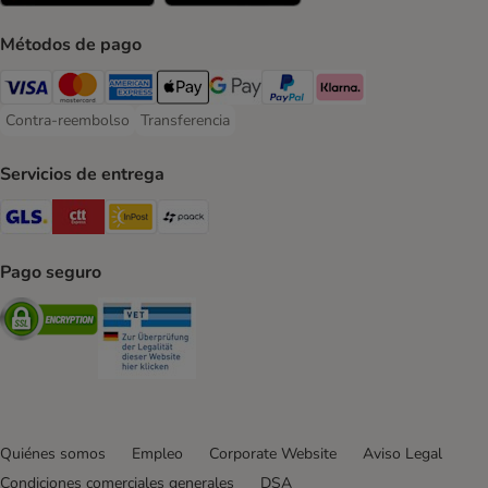
Métodos de pago
Visa Payment Method
Mastercard Payment Method
American Express Payment Method
Apple Pay Payment Method
Google Pay Payment Method
PayPal Payment Method
Klarna Payment Method
Contra-reembolso
Transferencia
Contra-reembolso Payment Method
Transferencia Payment Method
Servicios de entrega
GLS Shipping Method
CTTExpress Shipping Method
InPost Shipping Method
paack Shipping Method
Pago seguro
Security
Security
Quiénes somos
Empleo
Corporate Website
Aviso Legal
Condiciones comerciales generales
DSA