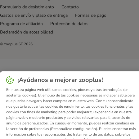
Formulario de desistimiento
Contacto
Gastos de envío y plazo de entrega
Formas de pago
Programa de afiliación
Protección de datos
Declaración de accesibilidad
© zooplus SE
2026
¡Ayúdanos a mejorar zooplus!
En nuestra página web utilizamos cookies, píxeles y otras tecnologías (en
adelante, cookies). El empleo de las cookies necesarias es indispensable para
que puedas navegar y hacer compras en nuestra web. Con tu consentimiento,
nos gustaría activar las cookies de rendimiento, las cookies funcionales y las
cookies con fines de marketing para poder mejorar tu experiencia en nuestra
página web y mostrarte productos y servicios relevantes para ti, además de
anuncios personalizados. En cualquier momento, puedes realizar cambios en
la sección de preferencias (Personalizar configuración). Puedes encontrar más
información sobre los responsables del tratamiento de los datos, sobre los