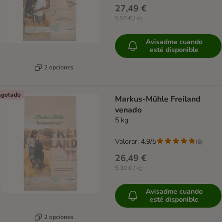
27,49 €
5,50 € / kg
Avisadme cuando
esté disponible
2 opciones
gotado
Markus-Mühle Freiland
venado
5 kg
Valorar: 4.9/5
(
8
)
26,49 €
5,30 € / kg
Avisadme cuando
esté disponible
2 opciones