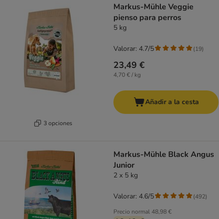
Markus-Mühle Veggie
pienso para perros
5 kg
Valorar: 4.7/5
(
19
)
23,49 €
4,70 € / kg
Añadir a la cesta
3 opciones
Markus-Mühle Black Angus
Junior
2 x 5 kg
Valorar: 4.6/5
(
492
)
Precio normal
48,98 €