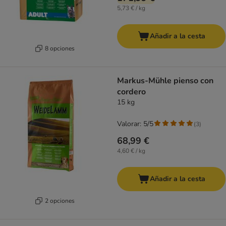
5,73 € / kg
Añadir a la cesta
8 opciones
Markus-Mühle pienso con
cordero
15 kg
Valorar: 5/5
(
3
)
68,99 €
4,60 € / kg
Añadir a la cesta
2 opciones