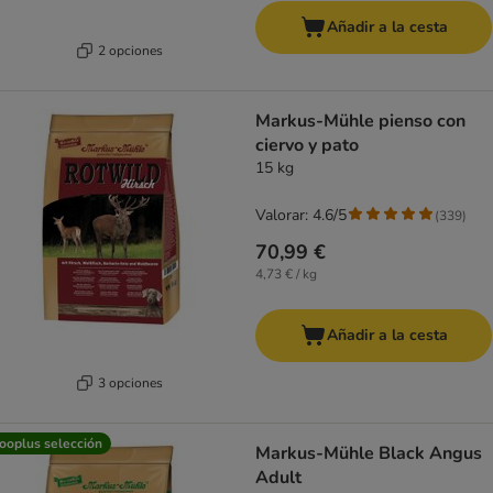
Añadir a la cesta
2 opciones
Markus-Mühle pienso con
ciervo y pato
15 kg
Valorar: 4.6/5
(
339
)
70,99 €
4,73 € / kg
Añadir a la cesta
3 opciones
ooplus selección
Markus-Mühle Black Angus
Adult