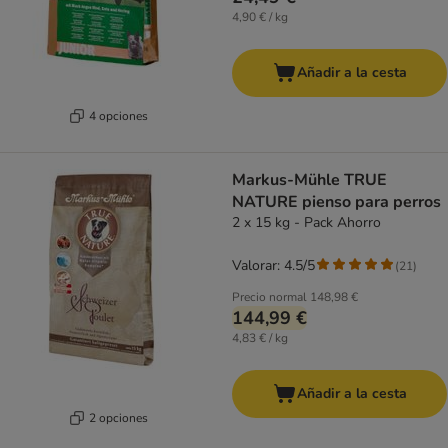
4,90 € / kg
Añadir a la cesta
4 opciones
Markus-Mühle TRUE
NATURE pienso para perros
2 x 15 kg - Pack Ahorro
Valorar: 4.5/5
(
21
)
Precio normal
148,98 €
144,99 €
4,83 € / kg
Añadir a la cesta
2 opciones