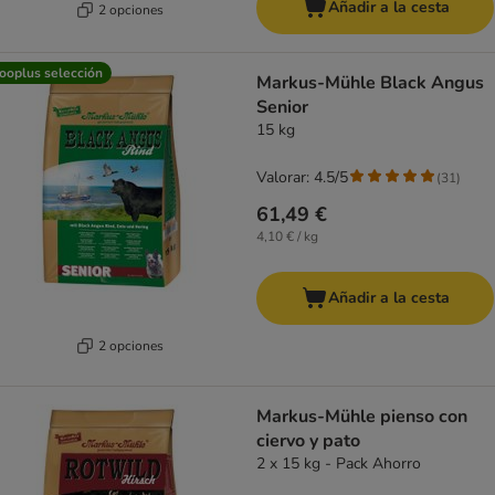
Añadir a la cesta
2 opciones
ooplus selección
Markus-Mühle Black Angus
Senior
15 kg
Valorar: 4.5/5
(
31
)
61,49 €
4,10 € / kg
Añadir a la cesta
2 opciones
Markus-Mühle pienso con
ciervo y pato
2 x 15 kg - Pack Ahorro