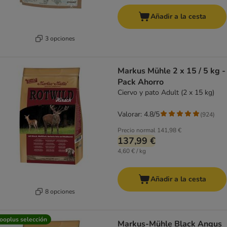
Añadir a la cesta
3 opciones
Markus Mühle 2 x 15 / 5 kg -
Pack Ahorro
Ciervo y pato Adult (2 x 15 kg)
Valorar: 4.8/5
(
924
)
Precio normal
141,98 €
137,99 €
4,60 € / kg
Añadir a la cesta
8 opciones
ooplus selección
Markus-Mühle Black Angus