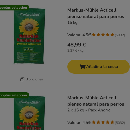
product items have been changed
ooplus selección
Markus-Mühle Acticell
pienso natural para perros
15 kg
Valorar: 4.5/5
(
5032
)
48,99 €
3,27 € / kg
Añadir a la cesta
3 opciones
ooplus selección
Markus-Mühle Acticell
pienso natural para perros
2 x 15 kg - Pack Ahorro
Valorar: 4.5/5
(
5032
)