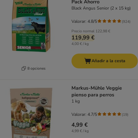
Pack Ahorro
Black Angus Senior (2 x 15 kg)
Valorar: 4.8/5
(
924
)
Precio normal
122,98 €
119,99 €
4,00 € / kg
Añadir a la cesta
8 opciones
Markus-Mühle Veggie
pienso para perros
1 kg
Valorar: 4.7/5
(
19
)
4,99 €
4,99 € / kg