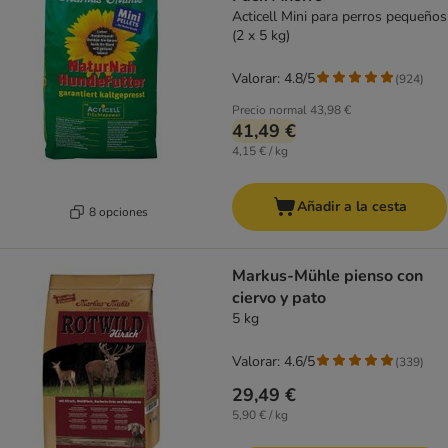
Acticell Mini para perros pequeños
(2 x 5 kg)
Valorar: 4.8/5
(
924
)
Precio normal
43,98 €
41,49 €
4,15 € / kg
Añadir a la cesta
8 opciones
Markus-Mühle pienso con
ciervo y pato
5 kg
Valorar: 4.6/5
(
339
)
29,49 €
5,90 € / kg