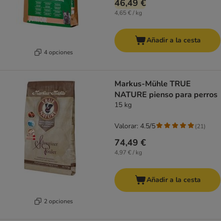
46,49 €
4,65 € / kg
Añadir a la cesta
4 opciones
Markus-Mühle TRUE
NATURE pienso para perros
15 kg
Valorar: 4.5/5
(
21
)
74,49 €
4,97 € / kg
Añadir a la cesta
2 opciones