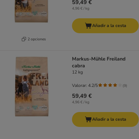
59,49 €
4,96 € / kg
Añadir a la cesta
2 opciones
Markus-Mühle Freiland
cabra
12 kg
Valorar: 4.2/5
(
9
)
59,49 €
4,96 € / kg
Añadir a la cesta