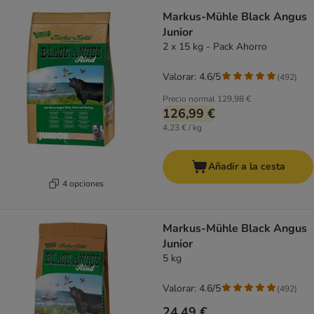
Markus-Mühle Black Angus
Junior
2 x 15 kg - Pack Ahorro
Valorar: 4.6/5
(
492
)
Precio normal
129,98 €
126,99 €
4,23 € / kg
Añadir a la cesta
4 opciones
Markus-Mühle Black Angus
Junior
5 kg
Valorar: 4.6/5
(
492
)
24,49 €