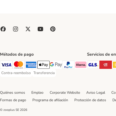
Métodos de pago
Servicios de e
GLS Ship
CT
Visa Payment Method
Mastercard Payment Method
American Express Payment Method
Apple Pay Payment Method
Google Pay Payment Method
PayPal Payment Method
Klarna Payment Method
Contra-reembolso
Transferencia
Contra-reembolso Payment Method
Transferencia Payment Method
Quiénes somos
Empleo
Corporate Website
Aviso Legal
Co
Formas de pago
Programa de afiliación
Protección de datos
De
© zooplus SE
2026