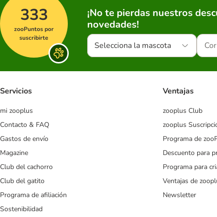
333
¡No te pierdas nuestros des
novedades!
zooPuntos por
suscribirte
Selecciona la mascota
Servicios
Ventajas
mi zooplus
zooplus Club
Contacto & FAQ
zooplus Suscripci
Gastos de envío
Programa de zoo
Magazine
Descuento para p
Club del cachorro
Programa para cr
Club del gatito
Ventajas de zoopl
Programa de afiliación
Newsletter
Sostenibilidad