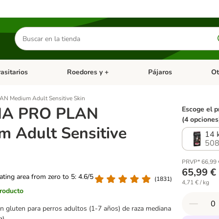
Buscar
productos
asitarios
Roedores y +
Pájaros
Ot
tegoria abierto: Dieta Vet.
Menú de categoria abierto: Antiparasitarios
Menú de categoria abierto
Menú 
N Medium Adult Sensitive Skin
NA PRO PLAN
Escoge el p
(4 opciones
m Adult Sensitive
14 
508
PRVP* 66,99 
65,99 €
rating area from zero to 5: 4.6/5
(
1831
)
4,71 € / kg
producto
in gluten para perros adultos (1-7 años) de raza mediana
g)