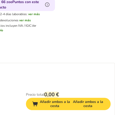
 66 zooPuntos con este
ucto
2-4 días laborables:
ver más
e devoluciones
ver más
ios incluyen IVA / IGIC.
Ver
ío
0,00 €
Precio total
Añadir ambos a la
Añadir ambos a la
cesta
cesta