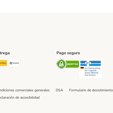
ntrega
Pago seguro
ping Method
TExpress Shipping Method
InPost Shipping Method
paack Shipping Method
Security
Securit
ndiciones comerciales generales
DSA
Formulario de desistimiento
claración de accesibilidad