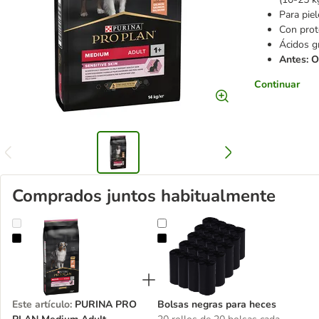
Para piel
Con prote
Ácidos g
Antes: 
Continuar
Comprados juntos habitualmente
PURINA PRO PLAN Medium Adult Sensitive Skin
Bolsas negras para heces
Este artículo
:
PURINA PRO
Bolsas negras para heces