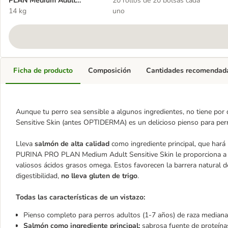
PLAN Medium Adult
20 rollos de 20 bolsas cada
Sensitive Skin
14 kg
uno
Ficha de producto
Composición
Cantidades recomendad
Aunque tu perro sea sensible a algunos ingredientes, no tiene p
Sensitive Skin (antes OPTIDERMA) es un delicioso pienso para perr
Lleva
salmón de alta calidad
como ingrediente principal, que hará
PURINA PRO PLAN Medium Adult Sensitive Skin le proporciona a 
valiosos ácidos grasos omega. Estos favorecen la barrera natural de 
digestibilidad,
no lleva gluten de trigo
.
Todas las características de un vistazo:
Pienso completo para perros adultos (1-7 años) de raza mediana
Salmón como ingrediente principal:
sabrosa fuente de proteína