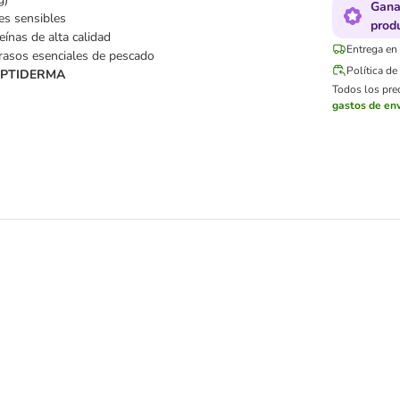
Gana
es sensibles
prod
ínas de alta calidad
Entrega en 
rasos esenciales de pescado
Política d
OPTIDERMA
Todos los prec
gastos de env