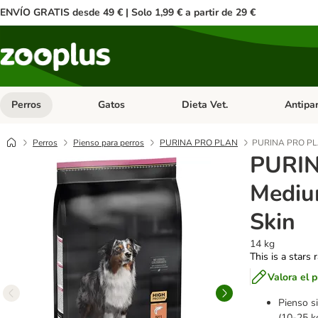
ENVÍO GRATIS desde 49 € | Solo 1,99 € a partir de 29 €
Perros
Gatos
Dieta Vet.
Antipar
Menú de categoria abierto: Perros
Menú de categoria abierto: Gatos
Menú de ca
Perros
Pienso para perros
PURINA PRO PLAN
PURINA PRO PLA
PURI
Mediu
Skin
14 kg
This is a stars 
Valora el 
Pienso s
(10-25 k