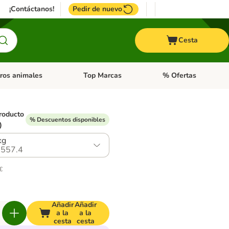
¡Contáctanos!
Pedir de nuevo
Cesta
ros animales
Top Marcas
% Ofertas
: Roedores y +
de categoria abierto: Pájaros
Menú de categoria abierto: Otros animales
Menú de categoria abie
roducto
% Descuentos disponibles
)
kg
557.4
€
Añadir
Añadir
a la
a la
cesta
cesta