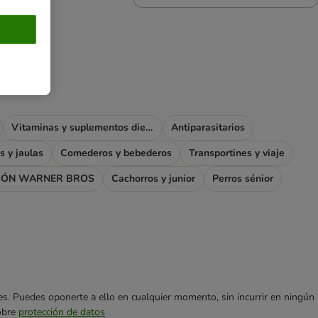
Vitaminas y suplementos dietéticos
Antiparasitarios
s y jaulas
Comederos y bebederos
Transportines y viaje
IÓN WARNER BROS
Cachorros y junior
Perros sénior
ares. Puedes oponerte a ello en cualquier momento, sin incurrir en ningún
sobre
protección de datos