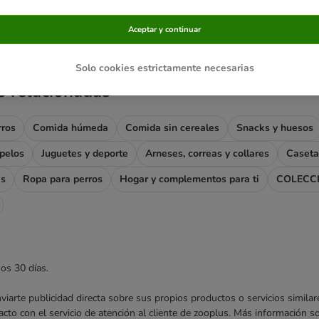
ve been changed
Aceptar y continuar
Solo cookies estrictamente necesarias
s relacionadas
rros
Comida húmeda
Comida sin cereales
Snacks y huesos
apelos
Juguetes y deporte
Arneses, correas y collares
Caseta
as
Ropa para perros
Hogar y complementos para ti
COLECC
mos 30 días.
enviarte publicidad directa sobre sus propios productos o servicios simil
acto con el servicio de atención al cliente de zooplus. Más información 