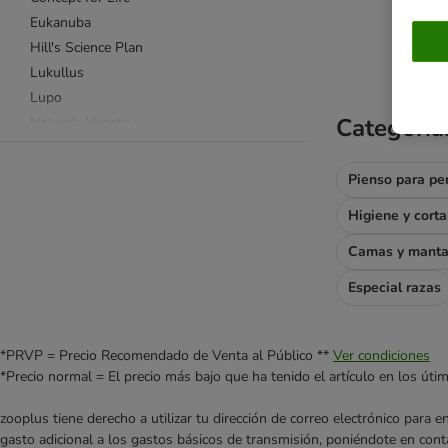
Eukanuba
product items ha
Hill's Science Plan
Lukullus
Lupo
Categoría
Nature's Variety
PURINA PRO PLAN
Purizon
Pienso para pe
Royal Canin Breed (Raza)
Higiene y cort
Royal Canin Size (Tamaño)
Taste of the Wild
Camas y mant
Wolf of Wilderness
Especial razas
Sin cereales
Hipoalergénica y gastrointestinal
Natural
*PRVP = Precio Recomendado de Venta al Público **
Ver condiciones
Prensada en frío
*Precio normal = El precio más bajo que ha tenido el artículo en los úti
Comida deshidratada
zooplus tiene derecho a utilizar tu dirección de correo electrónico para 
Light
gasto adicional a los gastos básicos de transmisión, poniéndote en cont
Vegetariana y vegana