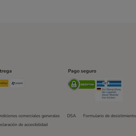
ntrega
Pago seguro
ping Method
TExpress Shipping Method
InPost Shipping Method
paack Shipping Method
Security
Securit
ndiciones comerciales generales
DSA
Formulario de desistimiento
claración de accesibilidad