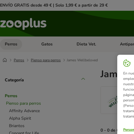
ENVÍO GRATIS desde 49 € | Solo 1,99 € a partir de 29 €
Perros
Gatos
Dieta Vet.
Antipar
Menú de categoria abierto: Perros
Menú de categoria abierto: Gatos
Menú de ca
Perros
Pienso para perros
James Wellbeloved
James W
En nue
empleo
Categoría
nuestr
funcio
página
Perros
person
Pienso para perros
(Perso
Affinity Advance
tratam
tratam
Alpha Spirit
Briantos
Person
0 - 0 de 0 result
Concept for Life