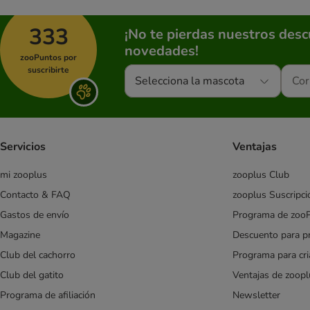
Cachorros
333
¡No te pierdas nuestros des
Sénior
novedades!
Esterilizados
zooPuntos por
Razas pequeñas (Small y Mini)
suscribirte
Selecciona la mascota
Cordero
Salmón
Dietas veterinarias
Pienso barato para perros
Servicios
Ventajas
Especial criadores
mi zooplus
zooplus Club
Affinity Advance
Contacto & FAQ
zooplus Suscripci
Affinity Advance Veterinary Diets
Gastos de envío
Programa de zoo
Affinity Brekkies
Magazine
Descuento para p
Affinity Libra
Club del cachorro
Programa para cr
Affinity Ultima
Club del gatito
Ventajas de zoopl
Almo Nature
Programa de afiliación
Newsletter
animonda