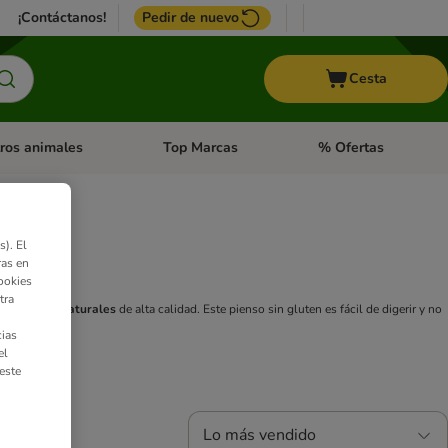
¡Contáctanos!
Pedir de nuevo
Cesta
ros animales
Top Marcas
% Ofertas
: Roedores y +
de categoria abierto: Pájaros
Menú de categoria abierto: Otros animales
Menú de categoria abie
s
). El
ras en
ookies
tra
gredientes naturales
de alta calidad. Este pienso sin gluten es fácil de digerir y no
ias
el
este
Lo más vendido