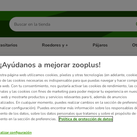
Buscar
productos
asitarios
Roedores y +
Pájaros
Ot
tegoria abierto: Dieta Vet.
Menú de categoria abierto: Antiparasitarios
Menú de categoria abierto
Menú 
¡Ayúdanos a mejorar zooplus!
ellbeloved pienso para perro
stra página web utilizamos cookies, píxeles y otras tecnologías (en adelante, cookies
 de las cookies necesarias es indispensable para que puedas navegar y hacer comp
a web. Con tu consentimiento, nos gustaría activar las cookies de rendimiento, las c
nales y las cookies con fines de marketing para poder mejorar tu experiencia en nues
James Wellbeloved
es un pienso hipoalergénico completo elaborado con
in
 web y mostrarte productos y servicios relevantes para ti, además de anuncios
incorpora colorantes ni conservantes naturales.
alizados. En cualquier momento, puedes realizar cambios en la sección de preferenc
nalizar configuración). Puedes encontrar más información sobre los responsables d
iento de los datos, sobre los datos personales que tratamos y sobre el propósito de 
iento en la sección de preferencias.
Política de protección de datos
alizar configuración
ados