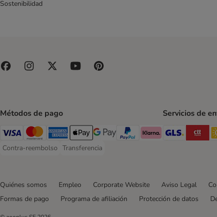
Applaws
Sostenibilidad
Arion
Arquivet
Belcando
Best Nature
Bewi Dog
Bon Menu
Bonzo
Bosch
Bozita
Métodos de pago
Servicios de e
Briantos
GLS Ship
CT
Brit
Visa Payment Method
Mastercard Payment Method
American Express Payment Method
Apple Pay Payment Method
Google Pay Payment Method
PayPal Payment Method
Klarna Payment Method
BugBell
Contra-reembolso
Transferencia
Contra-reembolso Payment Method
Transferencia Payment Method
Burns
Butcher's
Calibra
Quiénes somos
Empleo
Corporate Website
Aviso Legal
Co
Carnilove
Formas de pago
Programa de afiliación
Protección de datos
De
Carnilove True Fresh
© zooplus SE
2026