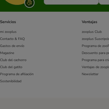
Cachorros
Sénior
Esterilizados
Servicios
Ventajas
Razas pequeñas (Small y Mini)
Cordero
mi zooplus
zooplus Club
Salmón
Contacto & FAQ
zooplus Suscripci
Dietas veterinarias
Gastos de envío
Programa de zoo
Pienso barato para perros
Magazine
Descuento para p
Especial criadores
Club del cachorro
Programa para cr
Club del gatito
Ventajas de zoopl
Affinity Advance
Affinity Advance Veterinary Diets
Programa de afiliación
Newsletter
Affinity Brekkies
Sostenibilidad
Affinity Libra
Affinity Ultima
Almo Nature
animonda