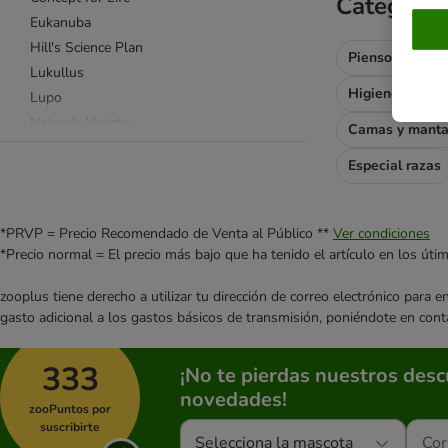
Categoría
Eukanuba
Hill's Science Plan
Pienso para pe
Lukullus
Higiene y cort
Lupo
Nature's Variety
Camas y mant
PURINA PRO PLAN
Especial razas
Purizon
Royal Canin Breed (Raza)
Royal Canin Size (Tamaño)
*PRVP = Precio Recomendado de Venta al Público **
Ver condiciones
Taste of the Wild
*Precio normal = El precio más bajo que ha tenido el artículo en los úti
Wolf of Wilderness
zooplus tiene derecho a utilizar tu dirección de correo electrónico para 
Sin cereales
gasto adicional a los gastos básicos de transmisión, poniéndote en cont
Hipoalergénica y gastrointestinal
Natural
333
¡No te pierdas nuestros des
Prensada en frío
novedades!
Comida deshidratada
zooPuntos por
Light
suscribirte
Selecciona la mascota
Vegetariana y vegana