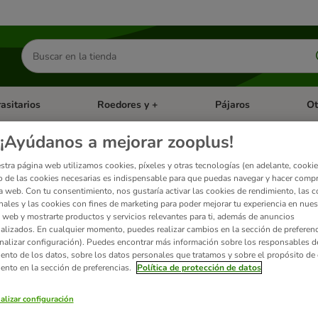
Buscar
productos
asitarios
Roedores y +
Pájaros
Ot
tegoria abierto: Dieta Vet.
Menú de categoria abierto: Antiparasitarios
Menú de categoria abierto
Menú 
¡Ayúdanos a mejorar zooplus!
stra página web utilizamos cookies, píxeles y otras tecnologías (en adelante, cookies
ienso para perros
 de las cookies necesarias es indispensable para que puedas navegar y hacer comp
a web. Con tu consentimiento, nos gustaría activar las cookies de rendimiento, las c
nales y las cookies con fines de marketing para poder mejorar tu experiencia en nues
 web y mostrarte productos y servicios relevantes para ti, además de anuncios
ados
alizados. En cualquier momento, puedes realizar cambios en la sección de preferenc
nalizar configuración). Puedes encontrar más información sobre los responsables d
iento de los datos, sobre los datos personales que tratamos y sobre el propósito de 
ve been changed
iento en la sección de preferencias.
Política de protección de datos
alizar configuración