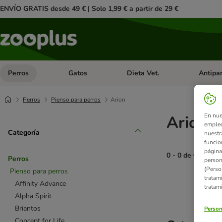
ENVÍO GRATIS desde 49 € | Solo 1,99 € a partir de 29 €
Perros
Gatos
Dieta Vet.
Antipar
Menú de categoria abierto: Perros
Menú de categoria abierto: Gatos
Menú de ca
Perros
Pienso para perros
Arion
En nue
Arion p
empleo
Categoría
nuestr
funcio
página
0 - 0 de 0 result
Perros
person
(Perso
Pienso para perros
tratam
product items ha
Affinity Advance
tratam
Alpha Spirit
Briantos
Person
Concept for Life