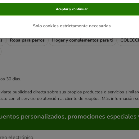
s relacionadas
Aceptar y continuar
rros
Comida húmeda
Comida sin cereales
Snacks y huesos
Solo cookies estrictamente necesarias
apelos
Juguetes y deporte
Arneses, correas y collares
Caseta
as
Ropa para perros
Hogar y complementos para ti
COLECC
mos 30 días.
enviarte publicidad directa sobre sus propios productos o servicios simil
acto con el servicio de atención al cliente de zooplus. Más información 
cuentos personalizados, promociones especiales 