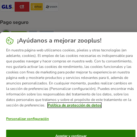
GLS Shipping Method
CTTExpress Shipping Method
InPost Shipping Method
paack Shipping Method
Pago seguro
Security
Security
¡Ayúdanos a mejorar zooplus!
En nuestra página web utilizamos cookies, píxeles y otras tecnologías (en
adelante, cookies). El empleo de las cookies necesarias es indispensable para
que puedas navegar y hacer compras en nuestra web. Con tu consentimiento,
nos gustaría activar las cookies de rendimiento, las cookies funcionales y las
cookies con fines de marketing para poder mejorar tu experiencia en nuestra
Quiénes somos
Empleo
Corporate Website
Aviso Legal
página web y mostrarte productos y servicios relevantes para ti, además de
Condiciones comerciales generales
DSA
anuncios personalizados. En cualquier momento, puedes realizar cambios en
la sección de preferencias (Personalizar configuración). Puedes encontrar más
Formulario de desistimiento
Contacto
información sobre los responsables del tratamiento de los datos, sobre los
Gastos de envío y plazo de entrega
Formas de pago
datos personales que tratamos y sobre el propósito de este tratamiento en la
sección de preferencias.
Política de protección de datos
Programa de afiliación
Protección de datos
Declaración de accesibilidad
Personalizar configuración
© zooplus SE
2026
Aceptar y continuar