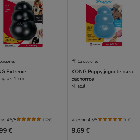
 opciones
12 opciones
G Extreme
KONG Puppy juguete para
 aprox. 15 cm
cachorros
M, azul
ar: 4.5/5
Valorar: 4.5/5
(
1626
)
(
918
)
99 €
8,69 €