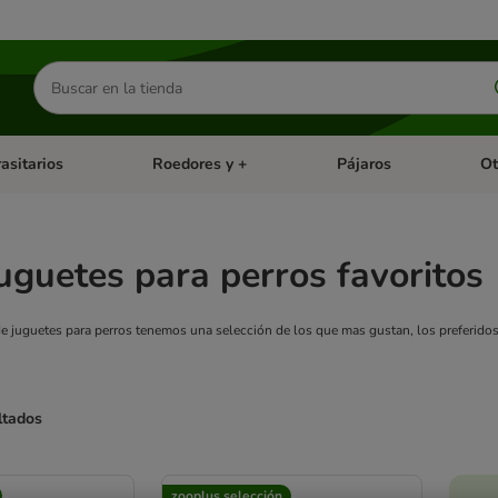
Buscar
productos
asitarios
Roedores y +
Pájaros
Ot
tegoria abierto: Dieta Vet.
Menú de categoria abierto: Antiparasitarios
Menú de categoria abierto
Menú 
uguetes para perros favoritos
de juguetes para perros tenemos una selección de los que mas gustan, los preferidos.
ltados
ve been changed
zooplus selección