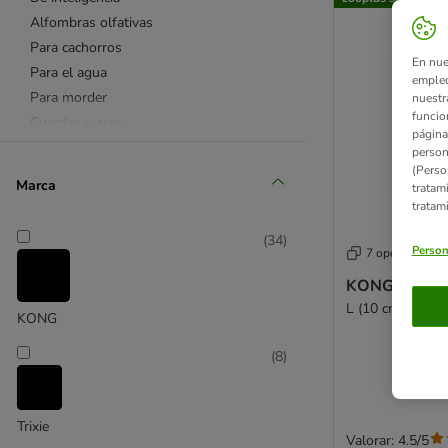
Alfombras olfativas
Para cachorros
En nue
Para el agua
empleo
Para morder
nuestr
funcio
Cuerdas y aros
página
Juguete y snack en uno
person
(Perso
Accesorios refrescantes
Marca
tratam
🏊 Piscinas para perros
tratam
☼ Diversión al aire libre
(
34
)
🎅 Juguetes navideños
Person
7 opciones
❤ Favoritos
KONG Classi
KONG
L (10 cm)
KONG
Chuckit!
Tiaki
(
8
)
Nomad Tales
Agility
Canicross
Trixie
Valorar: 4.5/5
Running