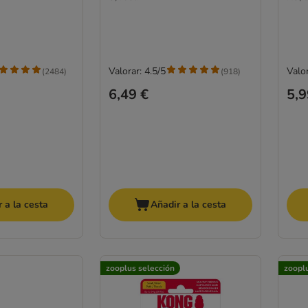
Valorar: 4.5/5
Valor
(
2484
)
(
918
)
6,49 €
5,9
 a la cesta
Añadir a la cesta
zooplus selección
zoopl