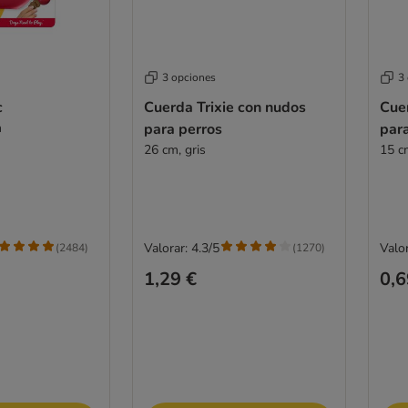
3 opciones
3
c
Cuerda Trixie con nudos
Cuer
m
para perros
par
26 cm, gris
15 cm
Valorar: 4.3/5
Valor
(
2484
)
(
1270
)
1,29 €
0,6