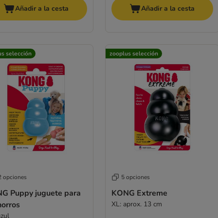
Añadir a la cesta
Añadir a la cesta
us selección
zooplus selección
2 opciones
5 opciones
G Puppy juguete para
KONG Extreme
horros
XL: aprox. 13 cm
azul