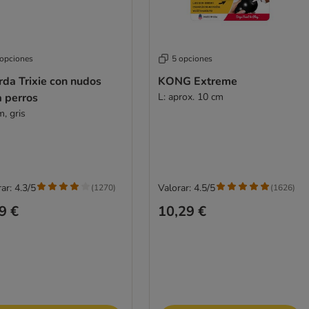
 opciones
5 opciones
da Trixie con nudos
KONG Extreme
a perros
L: aprox. 10 cm
, gris
ar: 4.3/5
Valorar: 4.5/5
(
1270
)
(
1626
)
9 €
10,29 €