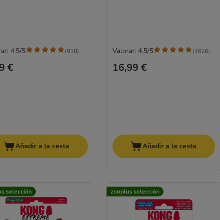
ar: 4.5/5
Valorar: 4.5/5
(
918
)
(
1626
)
9 €
16,99 €
Añadir a la cesta
Añadir a la cesta
us selección
zooplus selección