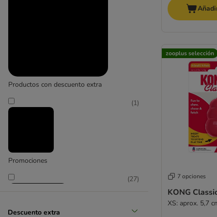
Añadir
zooplus selección
grande 26 - 45 kg
Productos con descuento extra
(
2
)
(
1
)
Promociones
muy grande > 45 kg
7 opciones
(
27
)
KONG Classi
XS: aprox. 5,7 c
Descuento extra