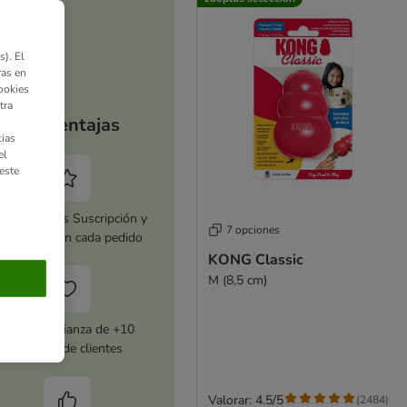
). El
ras en
ookies
tra
Tus ventajas
ias
el
este
tiva zooplus Suscripción y
7 opciones
horra 5 % en cada pedido
KONG Classic
M (8,5 cm)
Con la confianza de +10
millones de clientes
Valorar: 4.5/5
(
2484
)