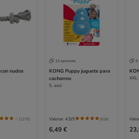
12 opciones
5
 con nudos
KONG Puppy juguete para
KON
cachorros
XXL:
S, azul
Valorar: 4.5/5
Valor
(
1270
)
(
918
)
6,49 €
23,