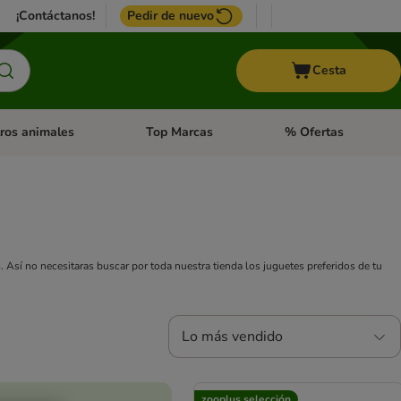
¡Contáctanos!
Pedir de nuevo
Cesta
ros animales
Top Marcas
% Ofertas
: Roedores y +
de categoria abierto: Pájaros
Menú de categoria abierto: Otros animales
Menú de categoria abie
 Así no necesitaras buscar por toda nuestra tienda los juguetes preferidos de tu
Lo más vendido
zooplus selección