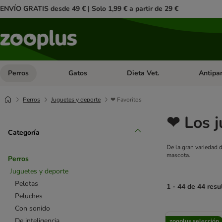
ENVÍO GRATIS desde 49 € | Solo 1,99 € a partir de 29 €
Perros
Gatos
Dieta Vet.
Antipar
Menú de categoria abierto: Perros
Menú de categoria abierto: Gatos
Menú de ca
Perros
Juguetes y deporte
❤ Favoritos
❤ Los j
Categoría
De la gran variedad 
mascota.
Perros
Juguetes y deporte
Pelotas
1 - 44 de 44 resu
Peluches
Con sonido
product items ha
De inteligencia
zooplus selección