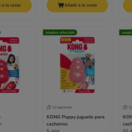
 a la cesta
Añadir a la cesta
zooplus selección
zoopl
12 opciones
1
c
KONG Puppy juguete para
KON
m
cachorros
cac
S, rosa
XS, 