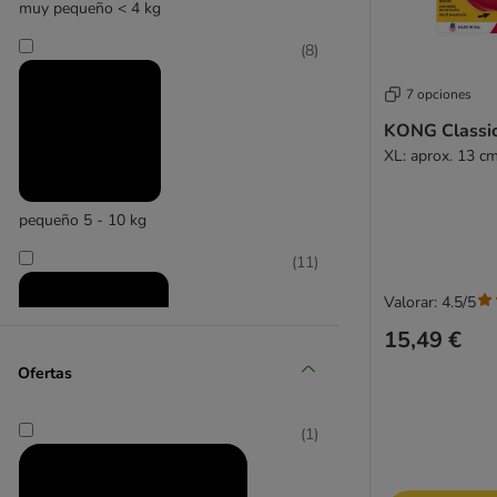
muy pequeño < 4 kg
(
8
)
7 opciones
KONG Classi
XL: aprox. 13 c
pequeño 5 - 10 kg
(
11
)
Valorar: 4.5/5
15,49 €
Ofertas
(
1
)
mediano 11 - 25 kg
(
14
)