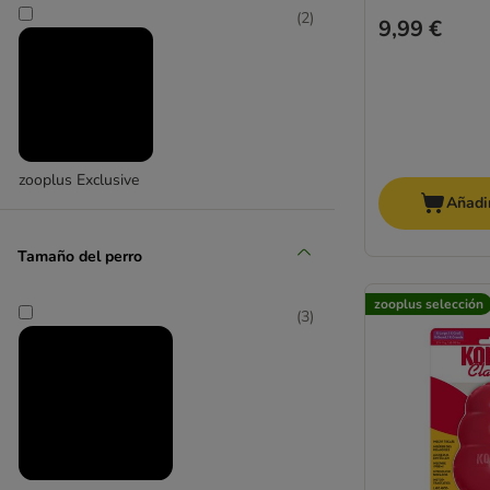
(
2
)
9,99 €
Para ir en bicicleta
Frisbee y Disc Dog
Adiestramiento
Bolsas para premios
Clicker para perros
zooplus Exclusive
Silbatos para perros
Añadir
Dummies y señuelos
Tamaño del perro
zooplus selección
(
3
)