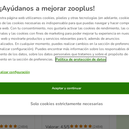
¡Ayúdanos a mejorar zooplus!
stra página web utilizamos cookies, píxeles y otras tecnologías (en adelante, cookies
 de las cookies necesarias es indispensable para que puedas navegar y hacer comp
a web. Con tu consentimiento, nos gustaría activar las cookies de rendimiento, las c
nales y las cookies con fines de marketing para poder mejorar tu experiencia en nues
 web y mostrarte productos y servicios relevantes para ti, además de anuncios
alizados. En cualquier momento, puedes realizar cambios en la sección de preferenc
nalizar configuración). Puedes encontrar más información sobre los responsables d
iento de los datos, sobre los datos personales que tratamos y sobre el propósito de 
iento en la sección de preferencias.
Política de protección de datos
Ac
alizar configuración
7 opciones
a
c
KONG Classic
Aceptar y continuar
S: aprox. 7 cm
Solo cookies estrictamente necesarias
Valorar: 4.5/5
(
2484
)
(
2484
)