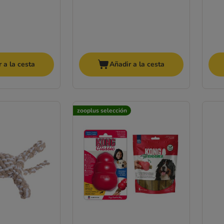
 a la cesta
Añadir a la cesta
zooplus selección