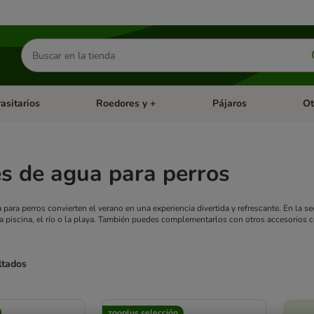
Buscar
productos
asitarios
Roedores y +
Pájaros
Ot
tegoria abierto: Dieta Vet.
Menú de categoria abierto: Antiparasitarios
Menú de categoria abierto
Menú 
s de agua para perros
para perros convierten el verano en una experiencia divertida y refrescante. En la s
 la piscina, el río o la playa. También puedes complementarlos con otros accesorios
ltados
ve been changed
zooplus selección