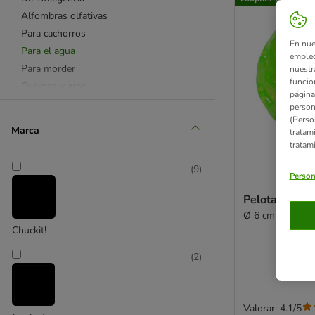
Alfombras olfativas
Para cachorros
En nue
Para el agua
empleo
Para morder
nuestr
funcio
Cuerdas y aros
página
Juguete y snack en uno
person
(Perso
Accesorios refrescantes
Marca
tratam
🏊 Piscinas para perros
tratam
☼ Diversión al aire libre
(
9
)
🎅 Juguetes navideños
Person
❤ Favoritos
Pelota Squea
KONG
Ø 6 cm
Chuckit!
Chuckit!
Tiaki
(
2
)
Nomad Tales
Agility
Canicross
Valorar: 4.1/5
Running