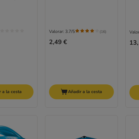
Valorar: 3.7/5
(
16
)
Valor
2,49 €
13,
 a la cesta
Añadir a la cesta