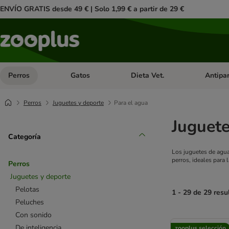
ENVÍO GRATIS desde 49 € | Solo 1,99 € a partir de 29 €
Perros
Gatos
Dieta Vet.
Antipar
Menú de categoria abierto: Perros
Menú de categoria abierto: Gatos
Menú de ca
Perros
Juguetes y deporte
Para el agua
Juguete
Categoría
Los juguetes de agua 
perros, ideales para
Perros
Juguetes y deporte
Pelotas
1 - 29 de 29 resu
Peluches
Con sonido
product items ha
De inteligencia
zooplus selección