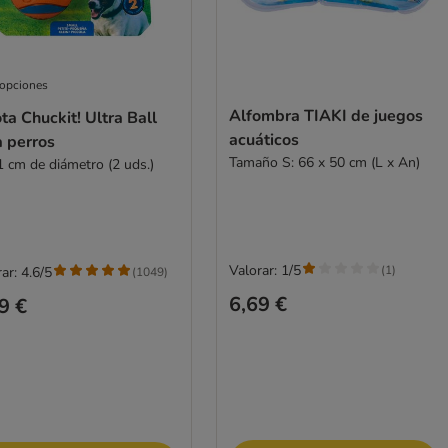
 opciones
Alfombra TIAKI de juegos
ta Chuckit! Ultra Ball
acuáticos
a perros
Tamaño S: 66 x 50 cm (L x An)
1 cm de diámetro (2 uds.)
Valorar: 1/5
(
1
)
ar: 4.6/5
(
1049
)
6,69 €
9 €