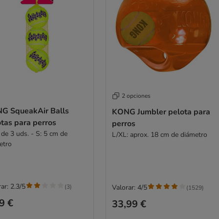
2 opciones
G SqueakAir Balls
KONG Jumbler pelota para
tas para perros
perros
 de 3 uds. - S: 5 cm de
L/XL: aprox. 18 cm de diámetro
etro
ar: 2.3/5
(
3
)
Valorar: 4/5
(
1529
)
9 €
33,99 €