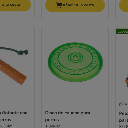
 a la cesta
Añadir a la cesta
zoopl
4
 flotante con
Disco de caucho para
Pelo
erros
perros
par
 x Diám.)
1 unidad
XL: 8