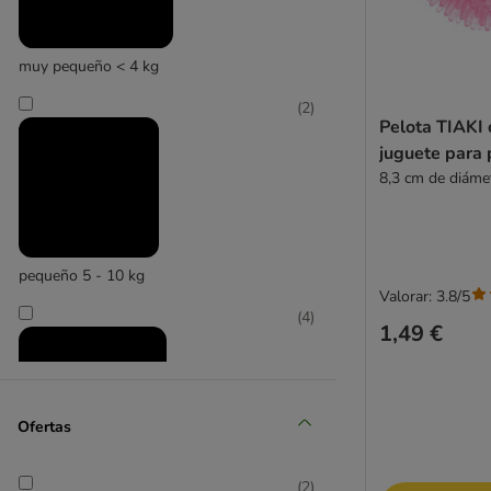
muy pequeño < 4 kg
(
2
)
Pelota TIAKI 
zooplus Exclusive
juguete para 
8,3 cm de diáme
pequeño 5 - 10 kg
Valorar: 3.8/5
(
4
)
1,49 €
Ofertas
(
2
)