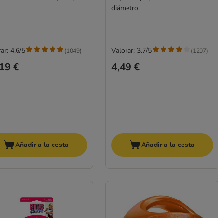
diámetro
ar: 4.6/5
Valorar: 3.7/5
(
1049
)
(
1207
)
19 €
4,49 €
Añadir a la cesta
Añadir a la cesta