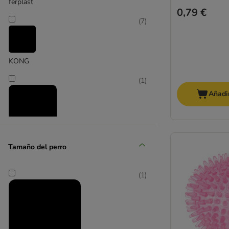
ferplast
0,79 €
Para ir en bicicleta
(
7
)
Frisbee y Disc Dog
Adiestramiento
KONG
Bolsas para premios
Clicker para perros
(
1
)
Silbatos para perros
Añadir
Dummies y señuelos
Nomad Tales
Tamaño del perro
(
6
)
(
1
)
TIAKI
(
4
)