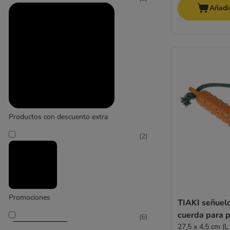
mediano 11 - 25 kg
Añadir
(
9
)
grande 26 - 45 kg
Productos con descuento extra
(
1
)
(
2
)
Promociones
muy grande > 45 kg
TIAKI señuelo
cuerda para p
(
6
)
27,5 x 4,5 cm (L