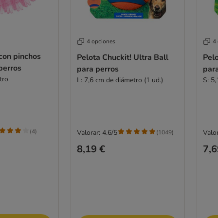
4 opciones
4
con pinchos
Pelota Chuckit! Ultra Ball
Pelo
perros
para perros
par
tro
L: 7,6 cm de diámetro (1 ud.)
S: 5,
(
4
)
Valorar: 4.6/5
Valor
(
1049
)
8,19 €
7,6