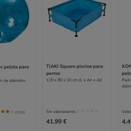
TIAKI Square piscina para
KON
 pelota para
perros
pelo
119 x 90 x 33 cm (L x An x Al)
Pack
cm de diámetro
diám
Sin valoraciones
Valor
(
1529
)
41,99 €
4,4