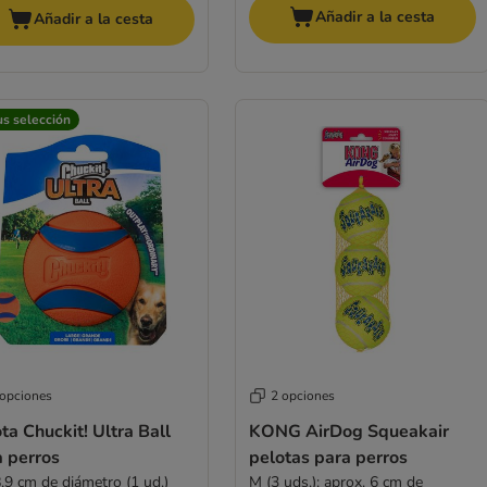
Añadir a la cesta
Añadir a la cesta
us selección
 opciones
2 opciones
ta Chuckit! Ultra Ball
KONG AirDog Squeakair
a perros
pelotas para perros
,9 cm de diámetro (1 ud.)
M (3 uds.): aprox. 6 cm de