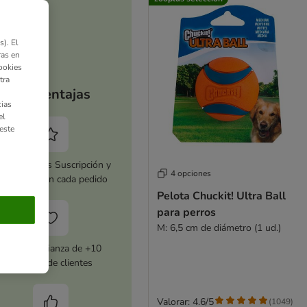
). El
ras en
ookies
tra
Tus ventajas
ias
el
este
tiva zooplus Suscripción y
4 opciones
horra 5 % en cada pedido
Pelota Chuckit! Ultra Ball
para perros
M: 6,5 cm de diámetro (1 ud.)
Con la confianza de +10
millones de clientes
Valorar: 4.6/5
(
1049
)