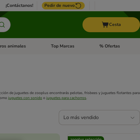
¡Contáctanos!
Pedir de nuevo
Cesta
ros animales
Top Marcas
% Ofertas
: Roedores y +
de categoria abierto: Pájaros
Menú de categoria abierto: Otros animales
Menú de categoria abie
ección de juguetes de zooplus encontrarás pelotas, frisbees y juguetes flotantes para
 como
juguetes con sonido
o
juguetes para cachorros
.
Lo más vendido
zooplus selección