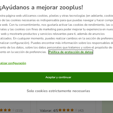
¡Ayúdanos a mejorar zooplus!
stra página web utilizamos cookies, píxeles y otras tecnologías (en adelante, cookies
 de las cookies necesarias es indispensable para que puedas navegar y hacer comp
a web. Con tu consentimiento, nos gustaría activar las cookies de rendimiento, las c
nales y las cookies con fines de marketing para poder mejorar tu experiencia en nues
 web y mostrarte productos y servicios relevantes para ti, además de anuncios
alizados. En cualquier momento, puedes realizar cambios en la sección de preferenc
nalizar configuración). Puedes encontrar más información sobre los responsables d
iento de los datos, sobre los datos personales que tratamos y sobre el propósito de 
iento en la sección de preferencias.
Política de protección de datos
Ac
alizar configuración
a
ky para perros
Pelota TPR Spiky Ball
grande para perros
Aceptar y continuar
12 cm
Solo cookies estrictamente necesarias
Valorar: 4/5
(
111
)
(
42
)