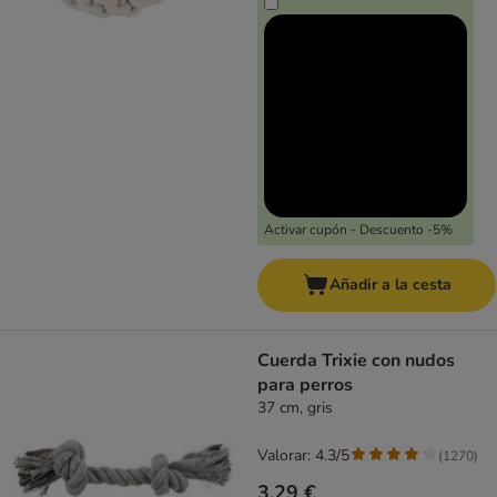
Activar cupón - Descuento -5%
Añadir a la cesta
Cuerda Trixie con nudos
para perros
37 cm, gris
Valorar: 4.3/5
(
1270
)
3,29 €