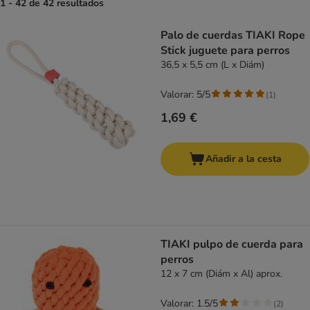
1 - 42 de 42 resultados
product items have been changed
Palo de cuerdas TIAKI Rope
Stick juguete para perros
36,5 x 5,5 cm (L x Diám)
Valorar: 5/5
(
1
)
1,69 €
Añadir a la cesta
TIAKI pulpo de cuerda para
perros
12 x 7 cm (Diám x Al) aprox.
Valorar: 1.5/5
(
2
)