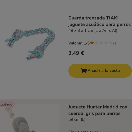
Cuerda trenzada TIAKI
juguete acuático para perros
48 x 3 x 1 cm (L x An x Al)
Valorar: 1/5
(
1
)
3,49 €
Añadir a la cesta
gotado
Juguete Hunter Madrid con
cuerda, gris para perros
59 cm (L)