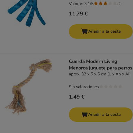
Valorar: 3.1/5
(
7
)
11,79 €
Añadir a la cesta
Cuerda Modern Living
Menorca juguete para perros
aprox. 32 x 5 x 5 cm (L x An x Al)
Sin valoraciones
1,49 €
Añadir a la cesta