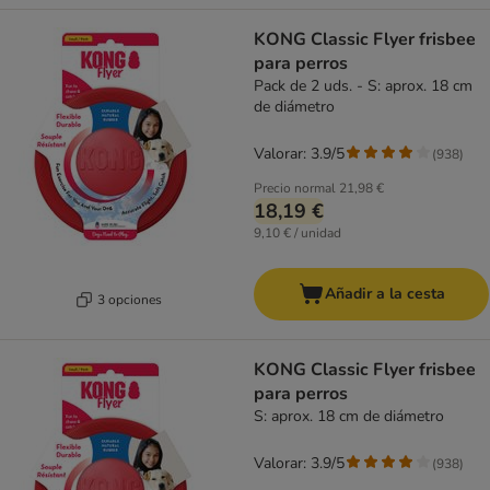
KONG Classic Flyer frisbee
para perros
Pack de 2 uds. - S: aprox. 18 cm
de diámetro
Valorar: 3.9/5
(
938
)
Precio normal
21,98 €
18,19 €
9,10 € / unidad
Añadir a la cesta
3 opciones
KONG Classic Flyer frisbee
para perros
S: aprox. 18 cm de diámetro
Valorar: 3.9/5
(
938
)