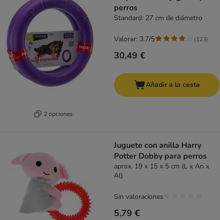
perros
Standard: 27 cm de diámetro
Valorar: 3.7/5
(
123
)
30,49 €
Añadir a la cesta
2 opciones
Juguete con anilla Harry
Potter Dobby para perros
aprox. 19 x 15 x 5 cm (L x An x
Al)
Sin valoraciones
5,79 €