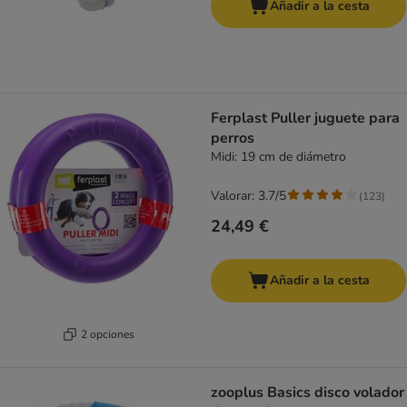
Añadir a la cesta
Ferplast Puller juguete para
perros
Midi: 19 cm de diámetro
Valorar: 3.7/5
(
123
)
24,49 €
Añadir a la cesta
2 opciones
zooplus Basics disco volador