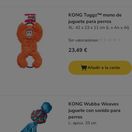
KONG Tuggz™ mono de
juguete para perros
XL: 42 x 23 x 11 cm (L x An x Al)
Sin valoraciones
23,49 €
Añadir a la cesta
KONG Wubba Weaves
juguete con sonido para
perros
L: aprox. 33 cm