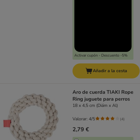
Activar cupón - Descuento -5%
Añadir a la cesta
Aro de cuerda TIAKI Rope
Ring juguete para perros
18 x 4,5 cm (Diám x Al)
Valorar: 4/5
(
4
)
2,79 €