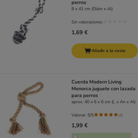
perros
8 x 41 cm (Diám x Al)
Sin valoraciones
1,69 €
Añadir a la cesta
Cuerda Modern Living
Menorca juguete con lazada
para perros
aprox. 40 x 6 x 6 cm (L x An x Al)
Valorar: 5/5
(
2
)
1,99 €