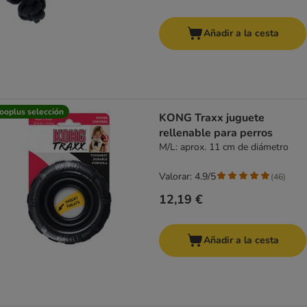
Añadir a la cesta
ooplus selección
KONG Traxx juguete
rellenable para perros
M/L: aprox. 11 cm de diámetro
Valorar: 4.9/5
(
46
)
12,19 €
Añadir a la cesta