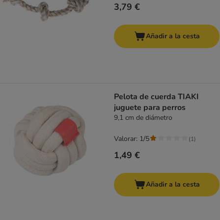
3,79 €
Añadir a la cesta
Pelota de cuerda TIAKI
juguete para perros
9,1 cm de diámetro
Valorar: 1/5
(
1
)
1,49 €
Añadir a la cesta