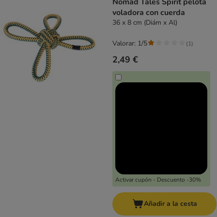
Nomad Tales Spirit pelota
voladora con cuerda
36 x 8 cm (Diám x Al)
Valorar: 1/5
(
1
)
2,49 €
Activar cupón - Descuento -30%
Añadir a la cesta