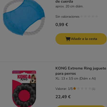
de cuerda
aprox. 20 cm diám.
Sin valoraciones
0,99 €
Añadir a la cesta
KONG Extreme Ring juguete
para perros
XL: 13 x 3,5 cm (Diám x Al)
Valorar: 1/5
(
1
)
22,49 €