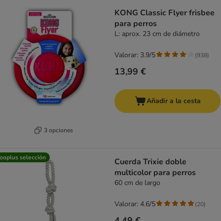
KONG Classic Flyer frisbee
para perros
L: aprox. 23 cm de diámetro
Valorar: 3.9/5
(
938
)
13,99 €
Añadir a la cesta
3 opciones
ooplus selección
Cuerda Trixie doble
multicolor para perros
60 cm de largo
Valorar: 4.6/5
(
20
)
4,49 €