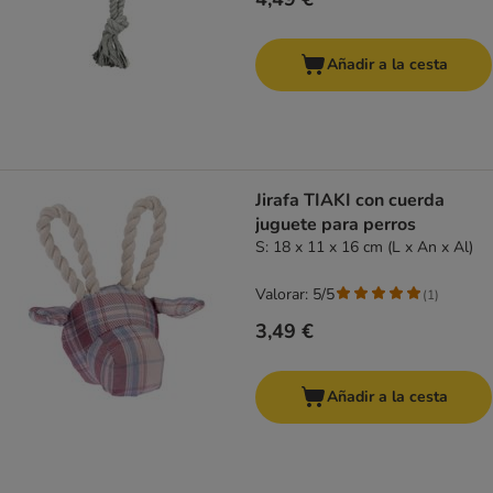
Añadir a la cesta
Jirafa TIAKI con cuerda
juguete para perros
S: 18 x 11 x 16 cm (L x An x Al)
Valorar: 5/5
(
1
)
3,49 €
Añadir a la cesta