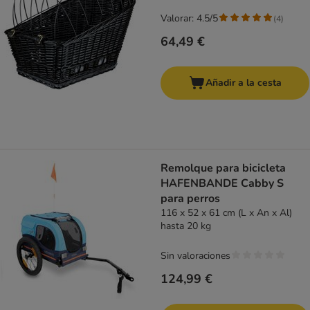
Valorar: 4.5/5
(
4
)
64,49 €
Añadir a la cesta
Remolque para bicicleta
HAFENBANDE Cabby S
para perros
116 x 52 x 61 cm (L x An x Al)
hasta 20 kg
Sin valoraciones
124,99 €