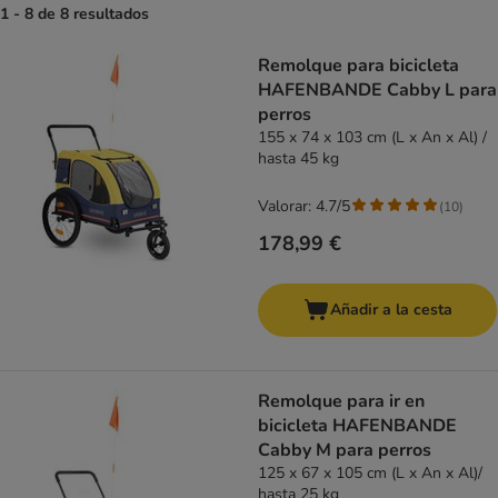
1 - 8 de 8 resultados
product items have been changed
Remolque para bicicleta
HAFENBANDE Cabby L para
perros
155 x 74 x 103 cm (L x An x Al) /
hasta 45 kg
Valorar: 4.7/5
(
10
)
178,99 €
Añadir a la cesta
Remolque para ir en
bicicleta HAFENBANDE
Cabby M para perros
125 x 67 x 105 cm (L x An x Al)/
hasta 25 kg