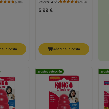
Valorar: 4.5/5
(
2484
)
(
2484
)
5,99 €
 a la cesta
Añadir a la cesta
zooplus selección
zoopl