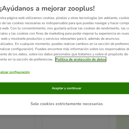
zooplus selección
¡Ayúdanos a mejorar zooplus!
stra página web utilizamos cookies, píxeles y otras tecnologías (en adelante, cookies
 de las cookies necesarias es indispensable para que puedas navegar y hacer comp
a web. Con tu consentimiento, nos gustaría activar las cookies de rendimiento, las c
nales y las cookies con fines de marketing para poder mejorar tu experiencia en nues
 web y mostrarte productos y servicios relevantes para ti, además de anuncios
alizados. En cualquier momento, puedes realizar cambios en la sección de preferenc
nalizar configuración). Puedes encontrar más información sobre los responsables d
iento de los datos, sobre los datos personales que tratamos y sobre el propósito de 
iento en la sección de preferencias.
Política de protección de datos
alizar configuración
Ac
6 opciones
a
c
KONG Classic
Aceptar y continuar
S: aprox. 7 cm
Solo cookies estrictamente necesarias