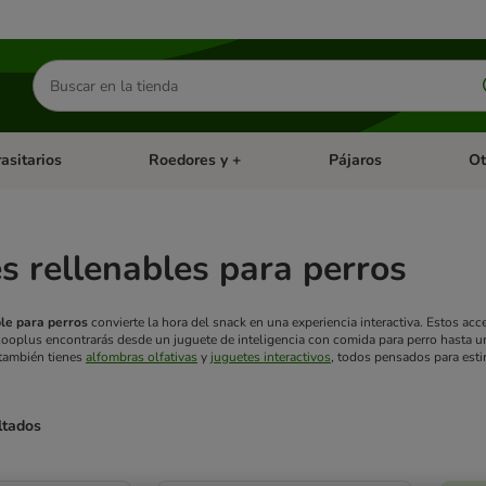
Buscar
productos
asitarios
Roedores y +
Pájaros
Ot
tegoria abierto: Dieta Vet.
Menú de categoria abierto: Antiparasitarios
Menú de categoria abierto
Menú 
s rellenables para perros
le para perros
convierte la hora del snack en una experiencia interactiva. Estos ac
zooplus encontrarás desde un juguete de inteligencia con comida para perro hasta u
 también tienes
alfombras olfativas
y
juguetes interactivos
, todos pensados para esti
ltados
ve been changed