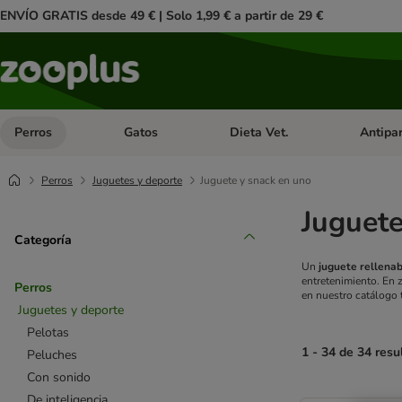
ENVÍO GRATIS desde 49 € | Solo 1,99 € a partir de 29 €
Perros
Gatos
Dieta Vet.
Antipar
Menú de categoria abierto: Perros
Menú de categoria abierto: Gatos
Menú de ca
Perros
Juguetes y deporte
Juguete y snack en uno
Juguete
Categoría
Un
juguete rellenab
entretenimiento. En 
Perros
en nuestro catálogo
Juguetes y deporte
Pelotas
1 - 34 de 34 resu
Peluches
Con sonido
product items ha
De inteligencia