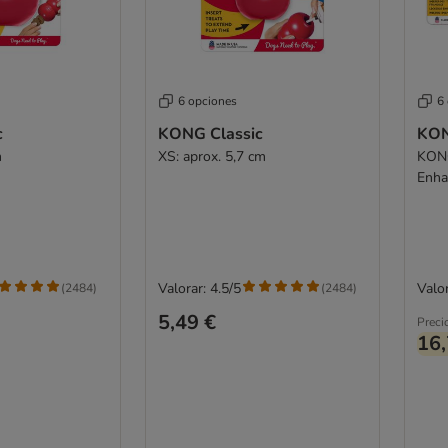
6 opciones
6
c
KONG Classic
KON
m
XS: aprox. 5,7 cm
KONG
Enha
Valorar: 4.5/5
Valor
(
2484
)
(
2484
)
5,49 €
Preci
16,