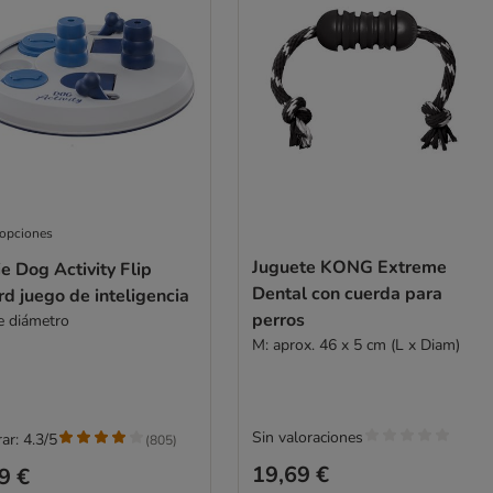
 opciones
Juguete KONG Extreme
ie Dog Activity Flip
Dental con cuerda para
d juego de inteligencia
perros
e diámetro
M: aprox. 46 x 5 cm (L x Diam)
Sin valoraciones
ar: 4.3/5
(
805
)
19,69 €
9 €