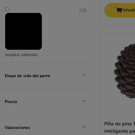
Añadir
(
12
)
mediano 11 - 25 kg
(
10
)
zooplus selección
grande 26 - 45 kg
Etapa de vida del perro
(
1
)
Precio
Piña de pino 
Valoraciones
muy grande > 45 kg
inteligente p