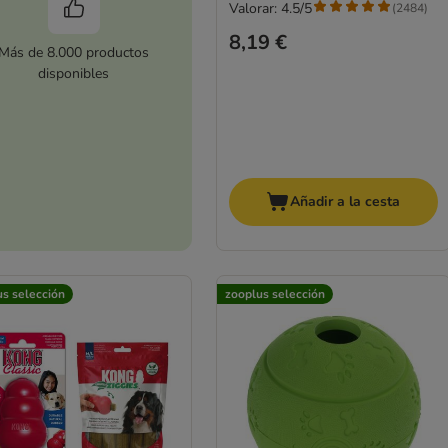
Valorar: 4.5/5
(
2484
)
8,19 €
Más de 8.000 productos
disponibles
Añadir a la cesta
us selección
zooplus selección