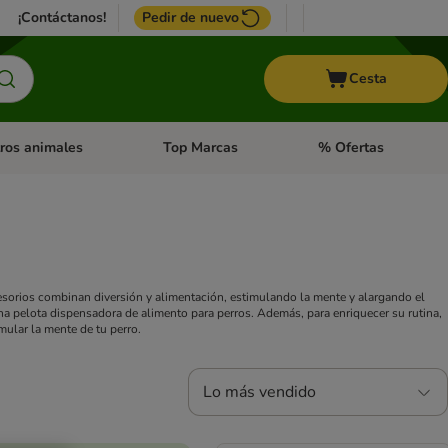
¡Contáctanos!
Pedir de nuevo
Cesta
ros animales
Top Marcas
% Ofertas
: Roedores y +
de categoria abierto: Pájaros
Menú de categoria abierto: Otros animales
Menú de categoria abie
cesorios combinan diversión y alimentación, estimulando la mente y alargando el
na pelota dispensadora de alimento para perros. Además, para enriquecer su rutina,
mular la mente de tu perro.
Lo más vendido