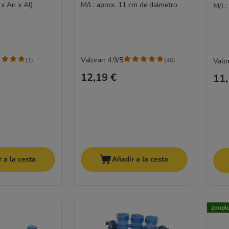
 x An x Al)
M/L: aprox. 11 cm de diámetro
M/L:
Valorar: 4.9/5
(
1
)
(
46
)
Valor
12,19 €
11,
 a la cesta
Añadir a la cesta
zoopl