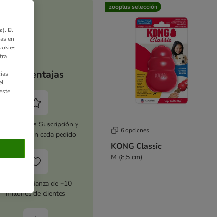
zooplus selección
). El
ras en
ookies
tra
Tus ventajas
ias
el
este
tiva zooplus Suscripción y
6 opciones
horra 5 % en cada pedido
KONG Classic
M (8,5 cm)
Con la confianza de +10
millones de clientes