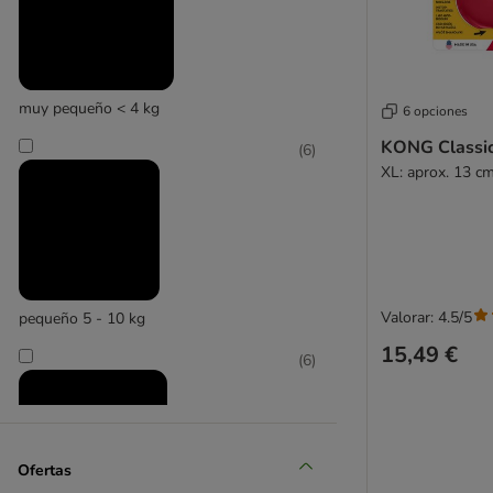
KONG
muy pequeño < 4 kg
6 opciones
KONG Classi
(
6
)
XL: aprox. 13 c
Valorar: 4.5/5
pequeño 5 - 10 kg
15,49 €
(
6
)
Ofertas