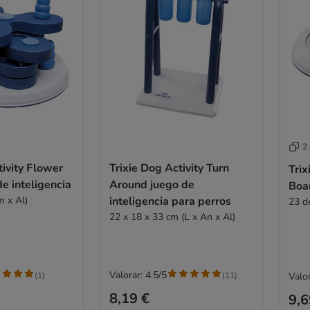
2
tivity Flower
Trixie Dog Activity Turn
Trix
e inteligencia
Around juego de
Boar
m x Al)
inteligencia para perros
23 d
22 x 18 x 33 cm (L x An x Al)
Valorar: 4.5/5
(
1
)
(
11
)
Valor
8,19 €
9,6