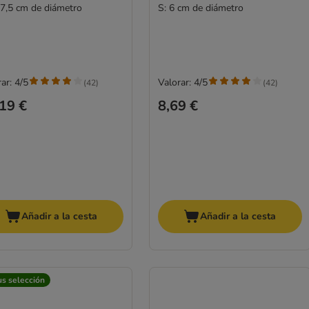
 7,5 cm de diámetro
S: 6 cm de diámetro
ar: 4/5
Valorar: 4/5
(
42
)
(
42
)
19 €
8,69 €
Añadir a la cesta
Añadir a la cesta
us selección