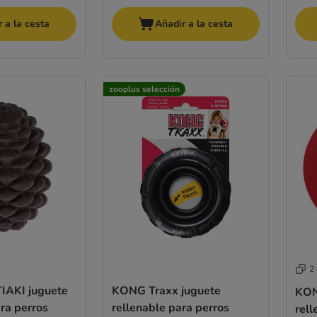
 a la cesta
Añadir a la cesta
zooplus selección
2
TIAKI juguete
KONG Traxx juguete
KON
ara perros
rellenable para perros
rell