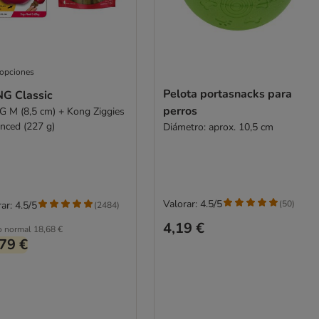
 opciones
Pelota portasnacks para
G Classic
perros
 M (8,5 cm) + Kong Ziggies
nced (227 g)
Diámetro: aprox. 10,5 cm
Valorar: 4.5/5
(
50
)
ar: 4.5/5
(
2484
)
4,19 €
o normal
18,68 €
79 €