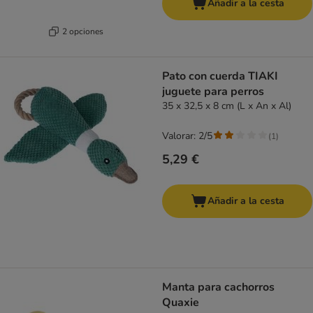
Añadir a la cesta
2 opciones
Pato con cuerda TIAKI
juguete para perros
35 x 32,5 x 8 cm (L x An x Al)
Valorar: 2/5
(
1
)
5,29 €
Añadir a la cesta
Manta para cachorros
Quaxie