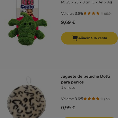
M: 25 x 23 x 8 cm (L x An x Al)
Valorar: 3.6/5
(
839
)
9,69 €
Añadir a la cesta
Juguete de peluche Dotti
para perros
1 unidad
Valorar: 3.6/5
(
27
)
0,99 €