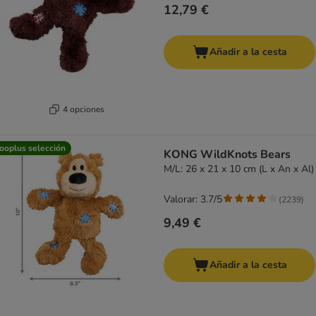
12,79 €
Añadir a la cesta
4 opciones
ooplus selección
KONG WildKnots Bears
M/L: 26 x 21 x 10 cm (L x An x Al)
Valorar: 3.7/5
(
2239
)
9,49 €
Añadir a la cesta