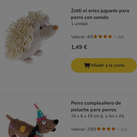
product items have been changed
Zotti el erizo juguete para
perro con sonido
1 unidad
Valorar: 4/5
(
58
)
1,49 €
Añadir a la cesta
Perro cumpleañero de
peluche para perros
24 x 6 x 19 cm (L x An x Al)
Valorar: 3.9/5
(
11
)