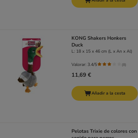
Añadir a la cesta
KONG Shakers Honkers
Duck
L: 18 x 15 x 46 cm (L x An x Al)
Valorar: 3.4/5
(
8
)
11,69 €
Añadir a la cesta
Pelotas Trixie de colores con