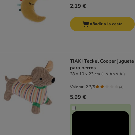
2,19 €
Añadir a la cesta
TIAKI Teckel Cooper juguete
para perros
28 x 10 x 23 cm (L x An x Al)
Valorar: 2.3/5
(
4
)
5,99 €