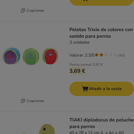
2 opciones
Pelotas Trixie de colores con
sonido para perros
3 unidades
Valorar: 2.3/5
(
43
)
Precio normal
5,97 €
3,69 €
Añadir a la cesta
2 opciones
TIAKI diplodocus de peluche
para perros
45 x 28 x 12 cm (L x An x Al)