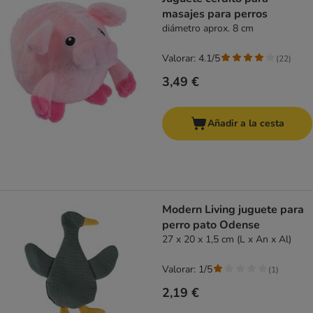
masajes para perros
diámetro aprox. 8 cm
Valorar: 4.1/5
(
22
)
3,49 €
Añadir a la cesta
Modern Living juguete para
perro pato Odense
27 x 20 x 1,5 cm (L x An x Al)
Valorar: 1/5
(
1
)
2,19 €