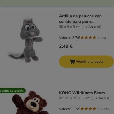
Ardilla de peluche con
sonido para perros
30 x 9 x 8 cm (L x An x Al)
Valorar: 3.7/5
(
39
)
2,49 €
Añadir a la cesta
ooplus selección
KONG WildKnots Bears
XL: 35 x 25 x 11 cm (L x An x Al)
Valorar: 3.7/5
(
2239
)