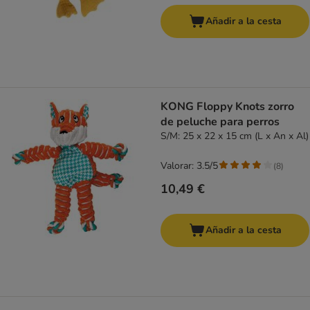
Añadir a la cesta
KONG Floppy Knots zorro
de peluche para perros
S/M: 25 x 22 x 15 cm (L x An x Al)
Valorar: 3.5/5
(
8
)
10,49 €
Añadir a la cesta