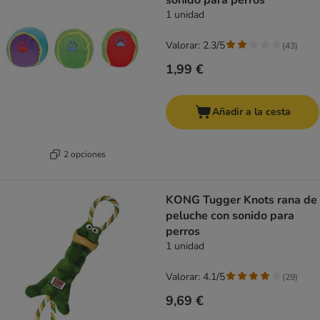
sonido para perros
1 unidad
Valorar: 2.3/5
(
43
)
1,99 €
Añadir a la cesta
2 opciones
KONG Tugger Knots rana de
peluche con sonido para
perros
1 unidad
Valorar: 4.1/5
(
29
)
9,69 €