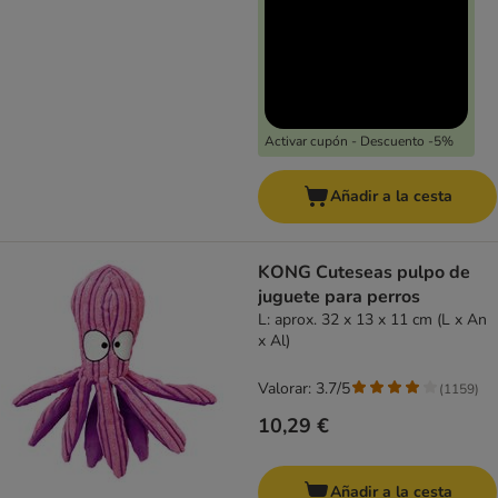
Activar cupón - Descuento -5%
Añadir a la cesta
KONG Cuteseas pulpo de
juguete para perros
L: aprox. 32 x 13 x 11 cm (L x An
x Al)
Valorar: 3.7/5
(
1159
)
10,29 €
Añadir a la cesta