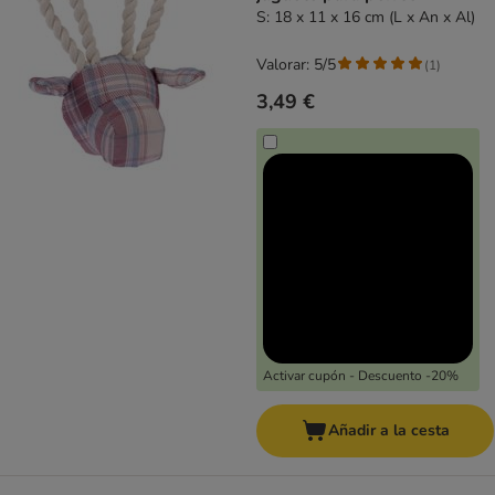
S: 18 x 11 x 16 cm (L x An x Al)
Valorar: 5/5
(
1
)
3,49 €
Activar cupón - Descuento -20%
Añadir a la cesta