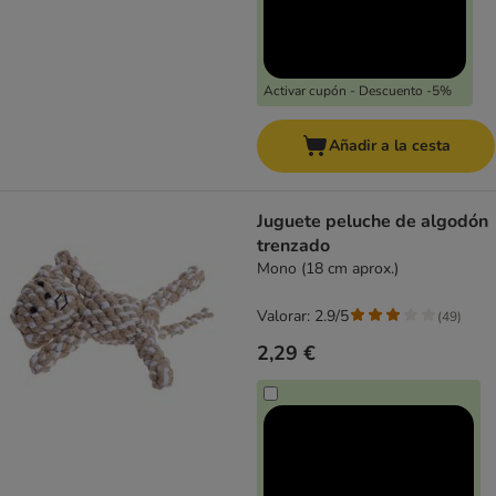
Activar cupón - Descuento -5%
Añadir a la cesta
Juguete peluche de algodón
trenzado
Mono (18 cm aprox.)
Valorar: 2.9/5
(
49
)
2,29 €