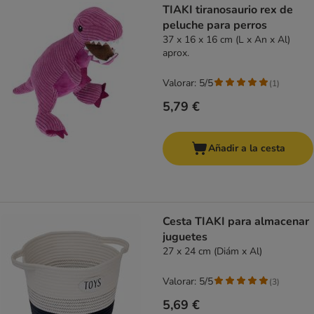
TIAKI tiranosaurio rex de
peluche para perros
37 x 16 x 16 cm (L x An x Al)
aprox.
Valorar: 5/5
(
1
)
5,79 €
Añadir a la cesta
Cesta TIAKI para almacenar
juguetes
27 x 24 cm (Diám x Al)
Valorar: 5/5
(
3
)
5,69 €