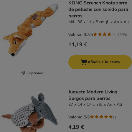
KONG Scrunch Knots zorro
de peluche con sonido para
perros
M/L: 36 x 11 x 8 cm (L x An x Al)
Valorar: 3.7/5
(
1398
)
11,19 €
Añadir a la cesta
2 opciones
Juguete Modern Living
Burgos para perros
37 x 14 x 17 cm (L x An x Al)
Valorar: 5/5
(
1
)
4,19 €