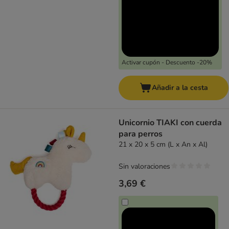
Activar cupón - Descuento -20%
Añadir a la cesta
Unicornio TIAKI con cuerda
para perros
21 x 20 x 5 cm (L x An x Al)
Sin valoraciones
3,69 €