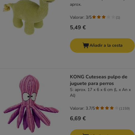
aprox.
Valorar: 3/5
(
1
)
5,49 €
Añadir a la cesta
KONG Cuteseas pulpo de
juguete para perros
S: aprox. 17 x 6 x 6 cm (L x An x
Al)
Valorar: 3.7/5
(
1159
)
6,69 €