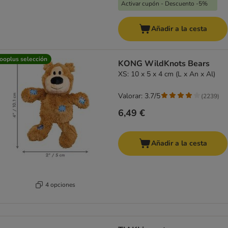
Activar cupón - Descuento -5%
Añadir a la cesta
ooplus selección
KONG WildKnots Bears
XS: 10 x 5 x 4 cm (L x An x Al)
Valorar: 3.7/5
(
2239
)
6,49 €
Añadir a la cesta
4 opciones