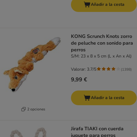
Añadir a la cesta
KONG Scrunch Knots zorro
de peluche con sonido para
perros
S/M: 23 x 8 x 5 cm (L x An x Al)
Valorar: 3.7/5
(
1398
)
9,99 €
Añadir a la cesta
2 opciones
Jirafa TIAKI con cuerda
juguete para perros