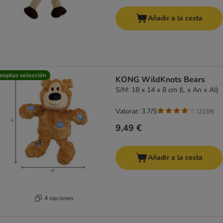
Añadir a la cesta
ooplus selección
KONG WildKnots Bears
S/M: 18 x 14 x 8 cm (L x An x Al)
Valorar: 3.7/5
(
2239
)
9,49 €
Añadir a la cesta
4 opciones