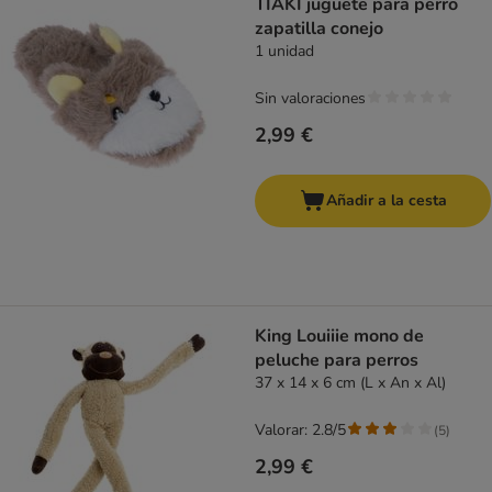
TIAKI juguete para perro
zapatilla conejo
1 unidad
Sin valoraciones
2,99 €
Añadir a la cesta
King Louiiie mono de
peluche para perros
37 x 14 x 6 cm (L x An x Al)
Valorar: 2.8/5
(
5
)
2,99 €