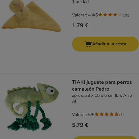
1 unidad
Valorar: 4.4/5
(
28
)
1,79 €
Añadir a la cesta
TIAKI juguete para perros
camaleón Pedro
aprox. 28 x 15 x 6 cm (L x An x
Al)
Valorar: 5/5
(
1
)
5,79 €