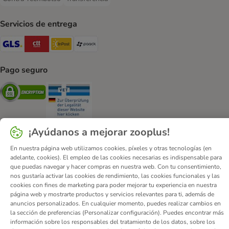
Contra-reembolso Payment Method
Transferencia Payment Method
Servicios de entrega
GLS Shipping Method
CTTExpress Shipping Method
InPost Shipping Method
paack Shipping Method
Pago seguro
Security
Security
¡Ayúdanos a mejorar zooplus!
En nuestra página web utilizamos cookies, píxeles y otras tecnologías (en
Quiénes somos
Empleo
Corporate Website
Aviso Legal
adelante, cookies). El empleo de las cookies necesarias es indispensable para
que puedas navegar y hacer compras en nuestra web. Con tu consentimiento,
Condiciones comerciales generales
DSA
nos gustaría activar las cookies de rendimiento, las cookies funcionales y las
Formulario de desistimiento
Contacto
cookies con fines de marketing para poder mejorar tu experiencia en nuestra
página web y mostrarte productos y servicios relevantes para ti, además de
Gastos de envío y plazo de entrega
Formas de pago
anuncios personalizados. En cualquier momento, puedes realizar cambios en
Programa de afiliación
Protección de datos
la sección de preferencias (Personalizar configuración). Puedes encontrar más
información sobre los responsables del tratamiento de los datos, sobre los
Declaración de accesibilidad