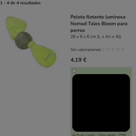
1 - 4 de 4 resultados
product items have been changed
Pelota flotante luminosa
Nomad Tales Bloom para
perros
26 x 8 x 6 cm (L x An x Al)
Sin valoraciones
4,19 €
Activar cupón - Descuento -25%