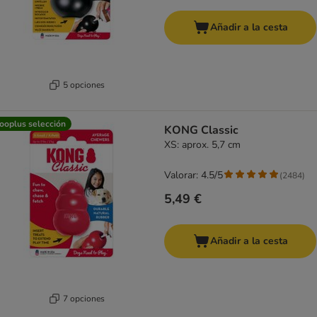
Añadir a la cesta
5 opciones
ooplus selección
KONG Classic
XS: aprox. 5,7 cm
Valorar: 4.5/5
(
2484
)
5,49 €
Añadir a la cesta
7 opciones