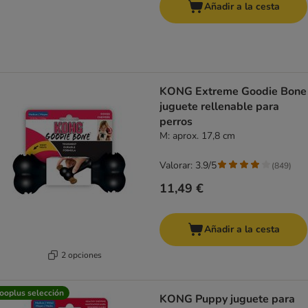
Añadir a la cesta
KONG Extreme Goodie Bone
juguete rellenable para
perros
M: aprox. 17,8 cm
Valorar: 3.9/5
(
849
)
11,49 €
Añadir a la cesta
2 opciones
ooplus selección
KONG Puppy juguete para