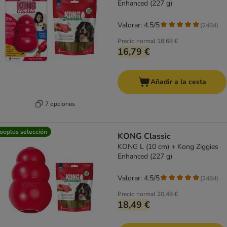
Enhanced (227 g)
Valorar: 4.5/5
(
2484
)
Precio normal
18,68 €
16,79 €
Añadir a la cesta
7 opciones
ooplus selección
KONG Classic
KONG L (10 cm) + Kong Ziggies
Enhanced (227 g)
Valorar: 4.5/5
(
2484
)
Precio normal
20,48 €
18,49 €