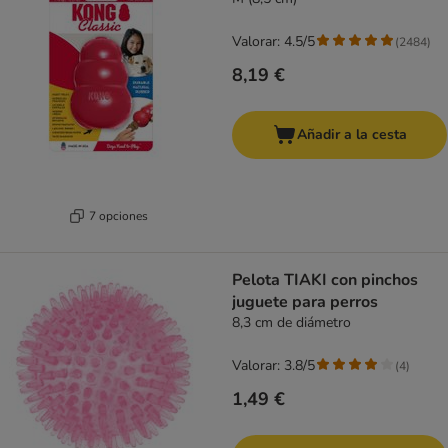
Valorar: 4.5/5
(
2484
)
8,19 €
Añadir a la cesta
7 opciones
Pelota TIAKI con pinchos
juguete para perros
8,3 cm de diámetro
Valorar: 3.8/5
(
4
)
1,49 €