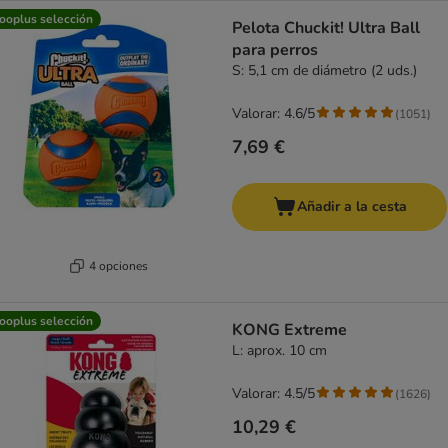
ooplus selección
Pelota Chuckit! Ultra Ball
para perros
S: 5,1 cm de diámetro (2 uds.)
Valorar: 4.6/5
(
1051
)
7,69 €
Añadir a la cesta
4 opciones
ooplus selección
KONG Extreme
L: aprox. 10 cm
Valorar: 4.5/5
(
1626
)
10,29 €