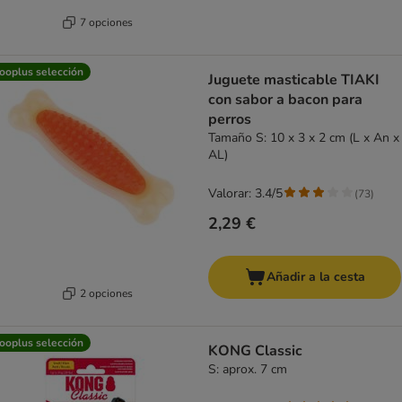
7 opciones
ooplus selección
Juguete masticable TIAKI
con sabor a bacon para
perros
Tamaño S: 10 x 3 x 2 cm (L x An x
AL)
Valorar: 3.4/5
(
73
)
2,29 €
Añadir a la cesta
2 opciones
ooplus selección
KONG Classic
S: aprox. 7 cm