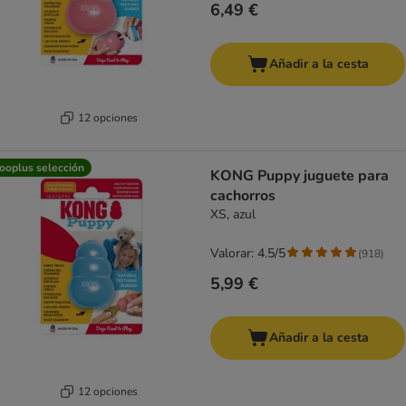
6,49 €
Añadir a la cesta
12 opciones
ooplus selección
KONG Puppy juguete para
cachorros
XS, azul
Valorar: 4.5/5
(
918
)
5,99 €
Añadir a la cesta
12 opciones