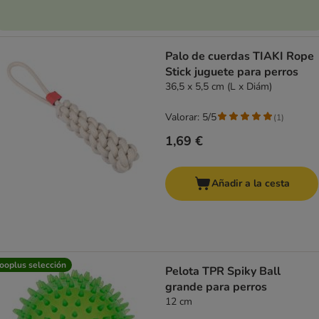
Palo de cuerdas TIAKI Rope
Stick juguete para perros
36,5 x 5,5 cm (L x Diám)
Valorar: 5/5
(
1
)
1,69 €
Añadir a la cesta
ooplus selección
Pelota TPR Spiky Ball
grande para perros
12 cm