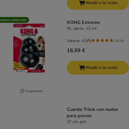
Añadir a la cesta
ooplus selección
KONG Extreme
XL: aprox. 13 cm
Valorar: 4.5/5
(
1626
)
16,99 €
Añadir a la cesta
5 opciones
Cuerda Trixie con nudos
para perros
37 cm, gris