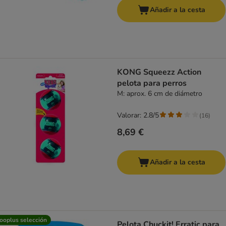
Añadir a la cesta
KONG Squeezz Action
pelota para perros
M: aprox. 6 cm de diámetro
Valorar: 2.8/5
(
16
)
8,69 €
Añadir a la cesta
ooplus selección
Pelota Chuckit! Erratic para