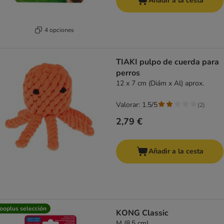
Añadir a la cesta
4 opciones
TIAKI pulpo de cuerda para
perros
12 x 7 cm (Diám x Al) aprox.
Valorar: 1.5/5
(
2
)
2,79 €
Añadir a la cesta
ooplus selección
KONG Classic
M (8,5 cm)