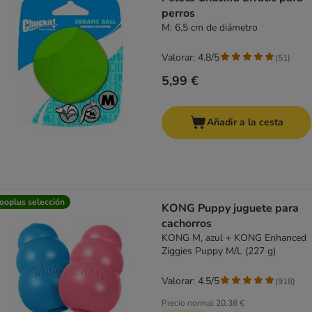
perros
M: 6,5 cm de diámetro
Valorar: 4.8/5
(
51
)
5,99 €
Añadir a la cesta
ooplus selección
KONG Puppy juguete para
cachorros
KONG M, azul + KONG Enhanced
Ziggies Puppy M/L (227 g)
Valorar: 4.5/5
(
918
)
Precio normal
20,38 €