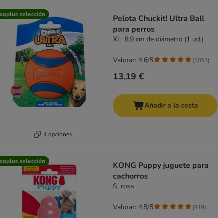
ooplus selección
Pelota Chuckit! Ultra Ball
para perros
XL: 8,9 cm de diámetro (1 ud.)
Valorar: 4.6/5
(
1051
)
13,19 €
Añadir a la cesta
4 opciones
ooplus selección
KONG Puppy juguete para
cachorros
S, rosa
Valorar: 4.5/5
(
918
)