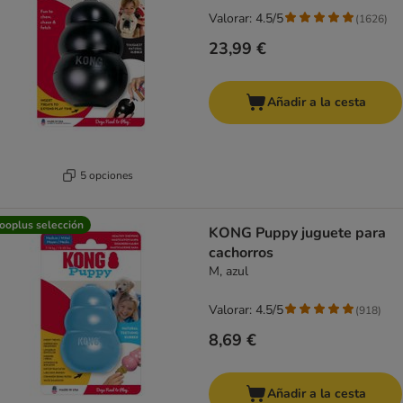
Valorar: 4.5/5
(
1626
)
23,99 €
Añadir a la cesta
5 opciones
ooplus selección
KONG Puppy juguete para
cachorros
M, azul
Valorar: 4.5/5
(
918
)
8,69 €
Añadir a la cesta