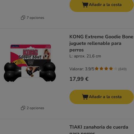
Añadir a la cesta
7 opciones
KONG Extreme Goodie Bone
juguete rellenable para
perros
L: aprox. 21,6 cm
Valorar: 3.9/5
(
849
)
17,99 €
Añadir a la cesta
2 opciones
TIAKI zanahoria de cuerda
para perros