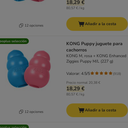
18,29 €
80,57 € / kg
Añadir a la cesta
12 opciones
ooplus selección
KONG Puppy juguete para
cachorros
KONG M, rosa + KONG Enhanced
Ziggies Puppy M/L (227 g)
Valorar: 4.5/5
(
918
)
Precio normal
20,38 €
18,29 €
80,57 € / kg
Añadir a la cesta
12 opciones
ooplus selección