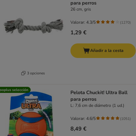
para perros
26 cm, gris
Valorar: 4.3/5
(
1270
)
1,29 €
Añadir a la cesta
3 opciones
ooplus selección
Pelota Chuckit! Ultra Ball
para perros
L: 7,6 cm de diámetro (1 ud.)
Valorar: 4.6/5
(
1051
)
8,49 €