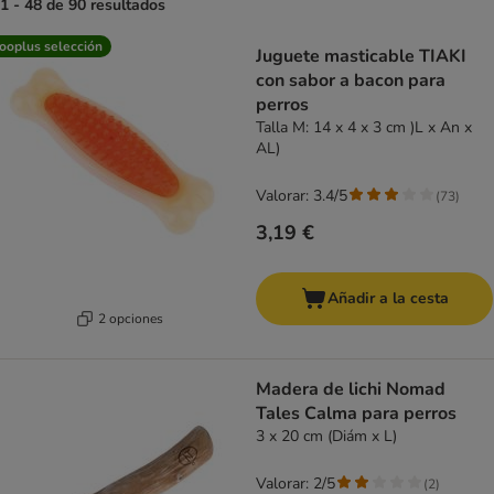
1 - 48 de 90 resultados
product items have been changed
ooplus selección
Juguete masticable TIAKI
con sabor a bacon para
perros
Talla M: 14 x 4 x 3 cm )L x An x
AL)
Valorar: 3.4/5
(
73
)
3,19 €
Añadir a la cesta
2 opciones
Madera de lichi Nomad
Tales Calma para perros
3 x 20 cm (Diám x L)
Valorar: 2/5
(
2
)