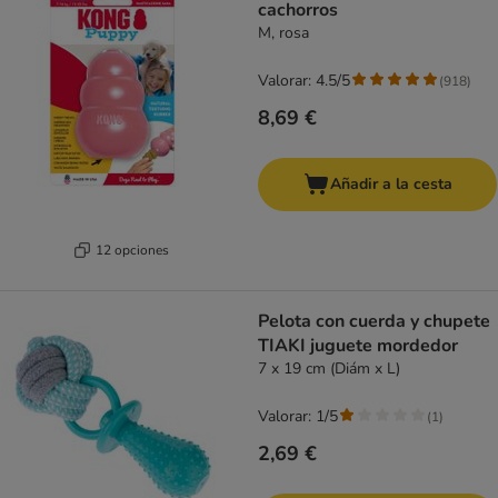
cachorros
M, rosa
Valorar: 4.5/5
(
918
)
8,69 €
Añadir a la cesta
12 opciones
Pelota con cuerda y chupete
TIAKI juguete mordedor
7 x 19 cm (Diám x L)
Valorar: 1/5
(
1
)
2,69 €