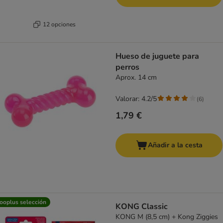
12 opciones
Hueso de juguete para
perros
Aprox. 14 cm
Valorar: 4.2/5
(
6
)
1,79 €
Añadir a la cesta
ooplus selección
KONG Classic
KONG M (8,5 cm) + Kong Ziggies