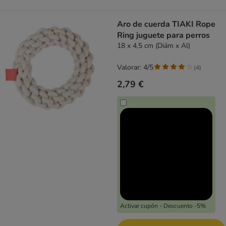
Aro de cuerda TIAKI Rope
Ring juguete para perros
18 x 4,5 cm (Diám x Al)
Valorar: 4/5
(
4
)
2,79 €
Activar cupón - Descuento -5%