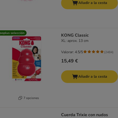
Añadir a la cesta
ooplus selección
KONG Classic
XL: aprox. 13 cm
Valorar: 4.5/5
(
2484
)
15,49 €
Añadir a la cesta
7 opciones
Cuerda Trixie con nudos