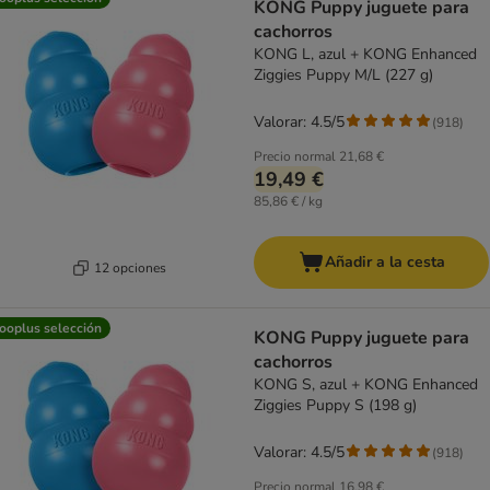
KONG Puppy juguete para
cachorros
KONG L, azul + KONG Enhanced
Ziggies Puppy M/L (227 g)
Valorar: 4.5/5
(
918
)
Precio normal
21,68 €
19,49 €
85,86 € / kg
Añadir a la cesta
12 opciones
ooplus selección
KONG Puppy juguete para
cachorros
KONG S, azul + KONG Enhanced
Ziggies Puppy S (198 g)
Valorar: 4.5/5
(
918
)
Precio normal
16,98 €