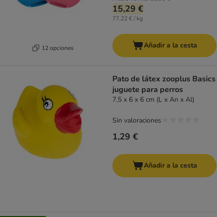
15,29 €
77,22 € / kg
Añadir a la cesta
12 opciones
Pato de látex zooplus Basics
juguete para perros
7,5 x 6 x 6 cm (L x An x Al)
Sin valoraciones
1,29 €
Añadir a la cesta