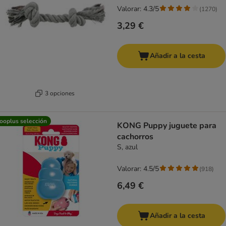
Valorar: 4.3/5
(
1270
)
3,29 €
Añadir a la cesta
3 opciones
ooplus selección
KONG Puppy juguete para
cachorros
S, azul
Valorar: 4.5/5
(
918
)
6,49 €
Añadir a la cesta