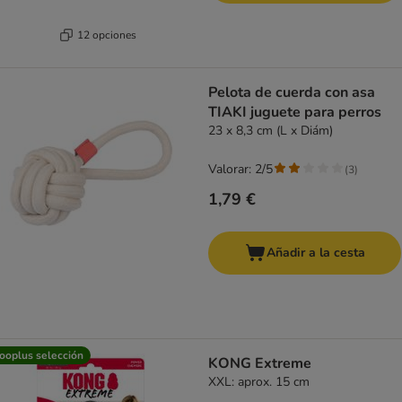
12 opciones
Pelota de cuerda con asa
TIAKI juguete para perros
23 x 8,3 cm (L x Diám)
Valorar: 2/5
(
3
)
1,79 €
Añadir a la cesta
ooplus selección
KONG Extreme
XXL: aprox. 15 cm