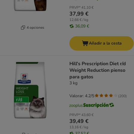
PRVP*
41,10 €
37,99 €
12,66 € / kg
36,09 €
4 opciones
Añadir a la cesta
Hill's Prescription Diet r/d
Weight Reduction pienso
para gatos
3 kg
Valorar: 4.2/5
(
200
)
PRVP*
43,60 €
39,49 €
13,16 € / kg
37,52 €