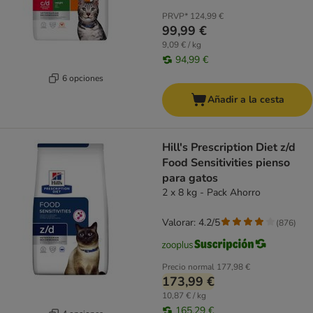
PRVP*
124,99 €
99,99 €
9,09 € / kg
94,99 €
6 opciones
Añadir a la cesta
Hill's Prescription Diet z/d
Food Sensitivities pienso
para gatos
2 x 8 kg - Pack Ahorro
Valorar: 4.2/5
(
876
)
Precio normal
177,98 €
173,99 €
10,87 € / kg
165,29 €