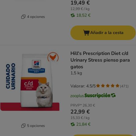
19,49 €
12,99 € / kg
18,52 €
4 opciones
Añadir a la cesta
Hill's Prescription Diet c/d
Urinary Stress pienso para
gatos
1,5 kg
Valorar: 4.5/5
(
471
)
PRVP*
26,30 €
22,99 €
15,33 € / kg
21,84 €
5 opciones