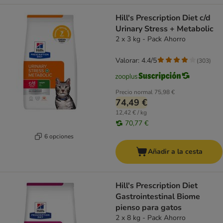
Hill's Prescription Diet c/d
Urinary Stress + Metabolic
2 x 3 kg - Pack Ahorro
Valorar: 4.4/5
(
303
)
Precio normal
75,98 €
74,49 €
12,42 € / kg
70,77 €
6 opciones
Añadir a la cesta
Hill's Prescription Diet
Gastrointestinal Biome
pienso para gatos
2 x 8 kg - Pack Ahorro