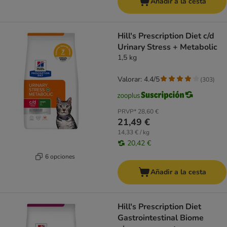
Añadir a la cesta
Hill's Prescription Diet c/d
Urinary Stress + Metabolic
1,5 kg
Valorar: 4.4/5
(
303
)
PRVP*
28,60 €
21,49 €
14,33 € / kg
20,42 €
6 opciones
Añadir a la cesta
Hill's Prescription Diet
Gastrointestinal Biome