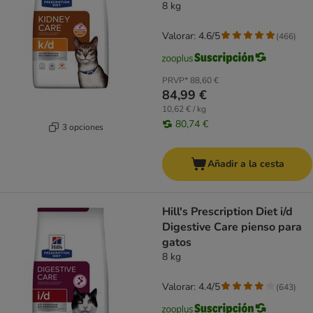
8 kg
Valorar: 4.6/5
(
466
)
PRVP*
88,60 €
84,99 €
10,62 € / kg
80,74 €
3 opciones
Añadir a la cesta
Hill's Prescription Diet i/d
Digestive Care pienso para
gatos
8 kg
Valorar: 4.4/5
(
643
)