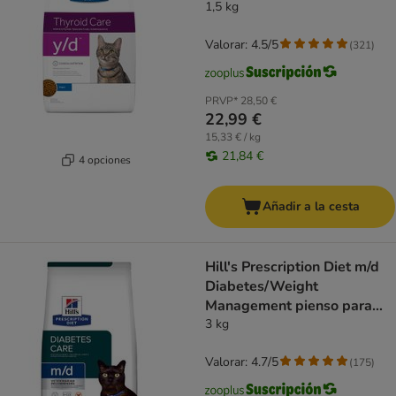
1,5 kg
Valorar: 4.5/5
(
321
)
PRVP*
28,50 €
22,99 €
15,33 € / kg
21,84 €
4 opciones
Añadir a la cesta
Hill's Prescription Diet m/d
Diabetes/Weight
Management pienso para
gatos
3 kg
Valorar: 4.7/5
(
175
)