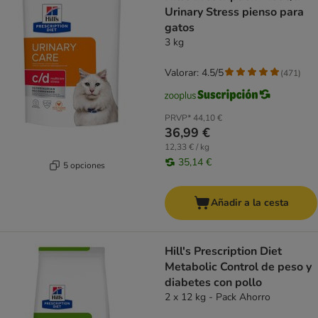
Urinary Stress pienso para
gatos
3 kg
Valorar: 4.5/5
(
471
)
PRVP*
44,10 €
36,99 €
12,33 € / kg
35,14 €
5 opciones
Añadir a la cesta
Hill's Prescription Diet
Metabolic Control de peso y
diabetes con pollo
2 x 12 kg - Pack Ahorro