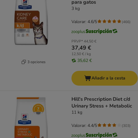
para gatos
3 kg
Valorar: 4.6/5
(
466
)
PRVP*
44,50 €
37,49 €
12,50 € / kg
35,62 €
3 opciones
Añadir a la cesta
Hill's Prescription Diet c/d
Urinary Stress + Metabolic
11 kg
Valorar: 4.4/5
(
303
)