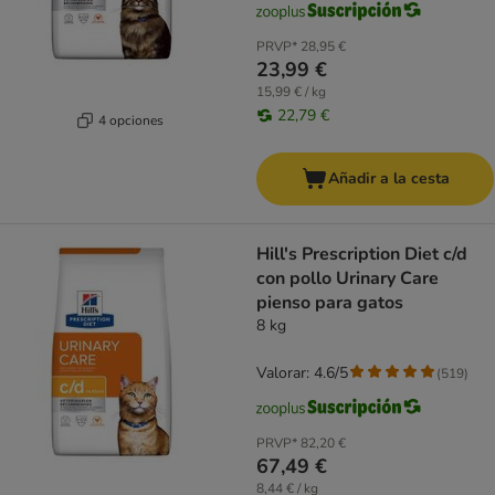
PRVP*
28,95 €
23,99 €
15,99 € / kg
22,79 €
4 opciones
Añadir a la cesta
Hill's Prescription Diet c/d
con pollo Urinary Care
pienso para gatos
8 kg
Valorar: 4.6/5
(
519
)
PRVP*
82,20 €
67,49 €
8,44 € / kg