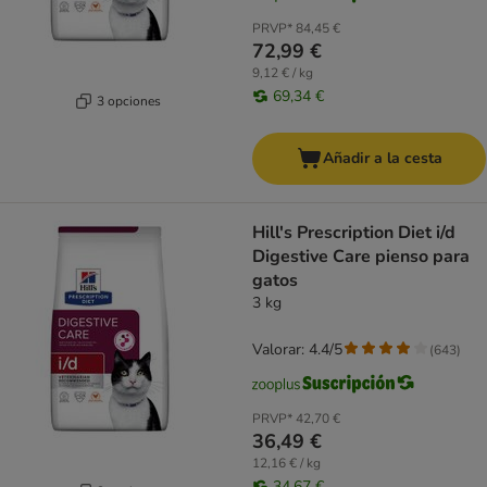
PRVP*
84,45 €
72,99 €
9,12 € / kg
69,34 €
3 opciones
Añadir a la cesta
Hill's Prescription Diet i/d
Digestive Care pienso para
gatos
3 kg
Valorar: 4.4/5
(
643
)
PRVP*
42,70 €
36,49 €
12,16 € / kg
34,67 €