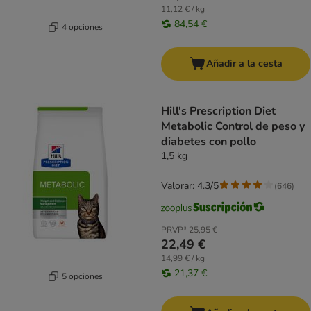
11,12 € / kg
84,54 €
4 opciones
Añadir a la cesta
Hill's Prescription Diet
Metabolic Control de peso y
diabetes con pollo
1,5 kg
Valorar: 4.3/5
(
646
)
PRVP*
25,95 €
22,49 €
14,99 € / kg
21,37 €
5 opciones