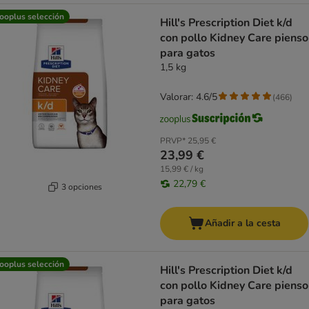
ooplus selección
Hill's Prescription Diet k/d
con pollo Kidney Care pienso
para gatos
1,5 kg
Valorar: 4.6/5
(
466
)
PRVP*
25,95 €
23,99 €
15,99 € / kg
22,79 €
3 opciones
Añadir a la cesta
ooplus selección
Hill's Prescription Diet k/d
con pollo Kidney Care pienso
para gatos