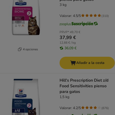
3 kg
Valorar: 4.5/5
(
310
)
PRVP*
49,70 €
37,99 €
12,66 € / kg
36,09 €
4 opciones
Añadir a la cesta
Hill's Prescription Diet z/d
Food Sensitivities pienso
para gatos
1,5 kg
Valorar: 4.2/5
(
876
)