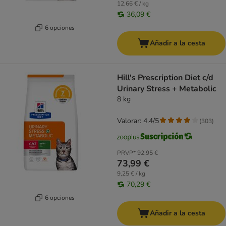
12,66 € / kg
36,09 €
6 opciones
Añadir a la cesta
Hill's Prescription Diet c/d
Urinary Stress + Metabolic
8 kg
Valorar: 4.4/5
(
303
)
PRVP*
92,95 €
73,99 €
9,25 € / kg
70,29 €
6 opciones
Añadir a la cesta