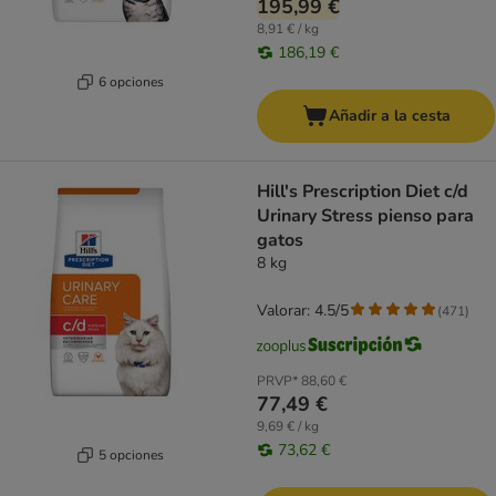
195,99 €
8,91 € / kg
186,19 €
6 opciones
Añadir a la cesta
Hill's Prescription Diet c/d
Urinary Stress pienso para
gatos
8 kg
Valorar: 4.5/5
(
471
)
PRVP*
88,60 €
77,49 €
9,69 € / kg
73,62 €
5 opciones