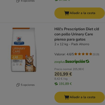
4 opciones
Añadir a la cesta
Hill's Prescription Diet c/d
con pollo Urinary Care
pienso para gatos
2 x 12 kg - Pack Ahorro
Valorar: 4.6/5
(
519
)
Precio normal
205,98 €
201,99 €
8,42 € / kg
191,89 €
5 opciones
Añadir a la cesta