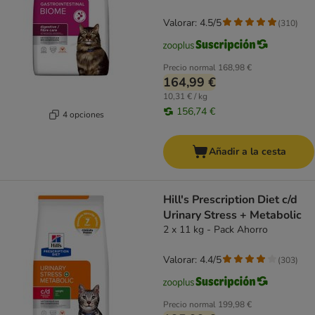
Valorar: 4.5/5
(
310
)
Precio normal
168,98 €
164,99 €
10,31 € / kg
156,74 €
4 opciones
Añadir a la cesta
Hill's Prescription Diet c/d
Urinary Stress + Metabolic
2 x 11 kg - Pack Ahorro
Valorar: 4.4/5
(
303
)
Precio normal
199,98 €