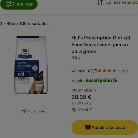
Lo más vendido
Filtrar por
1 - 48 de 100 resultados
product items have been changed
Hill's Prescription Diet z/d
Food Sensitivities pienso
para gatos
3 kg
Valorar: 4.2/5
(
876
)
PRVP*
49,30 €
38,99 €
13,00 € / kg
37,04 €
4 opciones
Añadir a la cesta