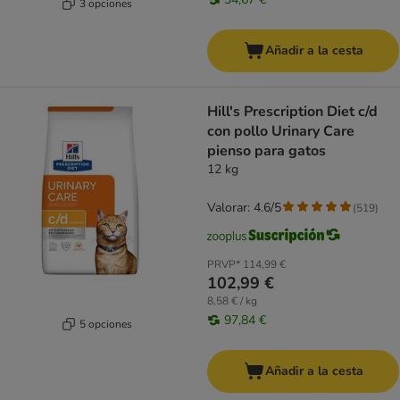
3 opciones
Añadir a la cesta
Hill's Prescription Diet c/d
con pollo Urinary Care
pienso para gatos
12 kg
Valorar: 4.6/5
(
519
)
PRVP*
114,99 €
102,99 €
8,58 € / kg
97,84 €
5 opciones
Añadir a la cesta