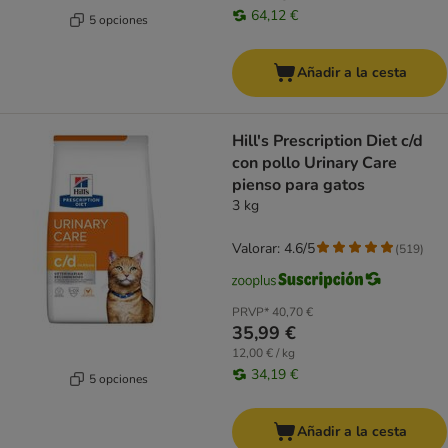
64,12 €
5 opciones
Añadir a la cesta
Hill's Prescription Diet c/d
con pollo Urinary Care
pienso para gatos
3 kg
Valorar: 4.6/5
(
519
)
PRVP*
40,70 €
35,99 €
12,00 € / kg
34,19 €
5 opciones
Añadir a la cesta