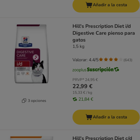
Añadir a la cesta
Hill's Prescription Diet i/d
Digestive Care pienso para
gatos
1,5 kg
Valorar: 4.4/5
(
643
)
PRVP*
24,95 €
22,99 €
15,33 € / kg
21,84 €
3 opciones
Añadir a la cesta
Hill's Prescription Diet c/d