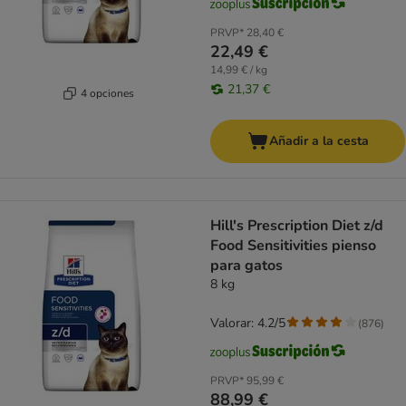
PRVP*
28,40 €
22,49 €
14,99 € / kg
21,37 €
4 opciones
Añadir a la cesta
Hill's Prescription Diet z/d
Food Sensitivities pienso
para gatos
8 kg
Valorar: 4.2/5
(
876
)
PRVP*
95,99 €
88,99 €