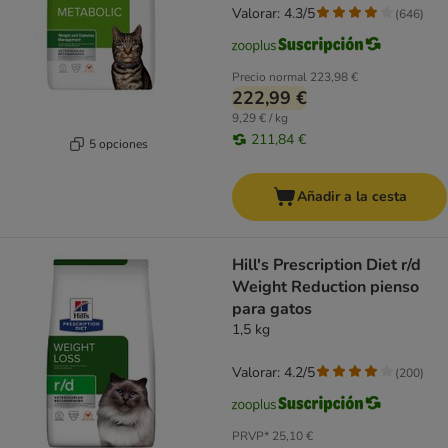
Valorar: 4.3/5
(
646
)
Precio normal
223,98 €
222,99 €
9,29 € / kg
211,84 €
5 opciones
Añadir a la cesta
Hill's Prescription Diet r/d
Weight Reduction pienso
para gatos
1,5 kg
Valorar: 4.2/5
(
200
)
PRVP*
25,10 €