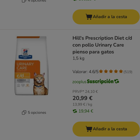
4 opciones
Añadir a la cesta
Hill's Prescription Diet c/d
con pollo Urinary Care
pienso para gatos
1,5 kg
Valorar: 4.6/5
(
519
)
PRVP*
24,10 €
20,99 €
13,99 € / kg
19,94 €
5 opciones
Añadir a la cesta