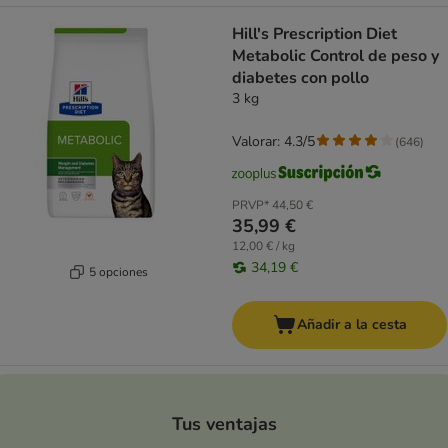
Hill's Prescription Diet
Metabolic Control de peso y
diabetes con pollo
3 kg
Valorar: 4.3/5
(
646
)
PRVP*
44,50 €
35,99 €
12,00 € / kg
34,19 €
5 opciones
Añadir a la cesta
Tus ventajas