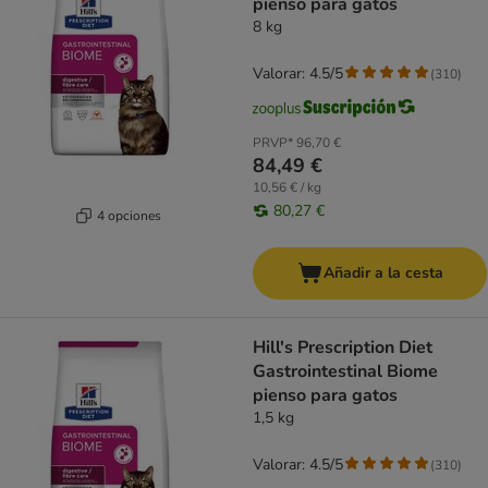
pienso para gatos
8 kg
Valorar: 4.5/5
(
310
)
PRVP*
96,70 €
84,49 €
10,56 € / kg
80,27 €
4 opciones
Añadir a la cesta
Hill's Prescription Diet
Gastrointestinal Biome
pienso para gatos
1,5 kg
Valorar: 4.5/5
(
310
)