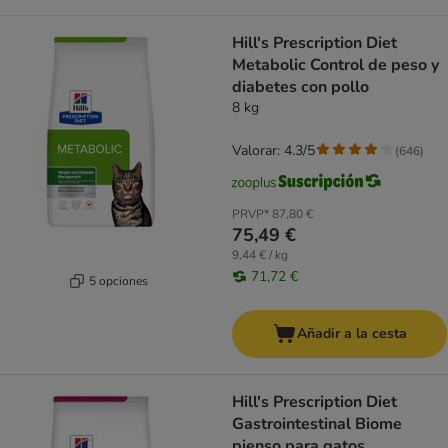
Hill's Prescription Diet
Metabolic Control de peso y
diabetes con pollo
8 kg
Valorar: 4.3/5
(
646
)
PRVP*
87,80 €
75,49 €
9,44 € / kg
71,72 €
5 opciones
Añadir a la cesta
Hill's Prescription Diet
Gastrointestinal Biome
pienso para gatos