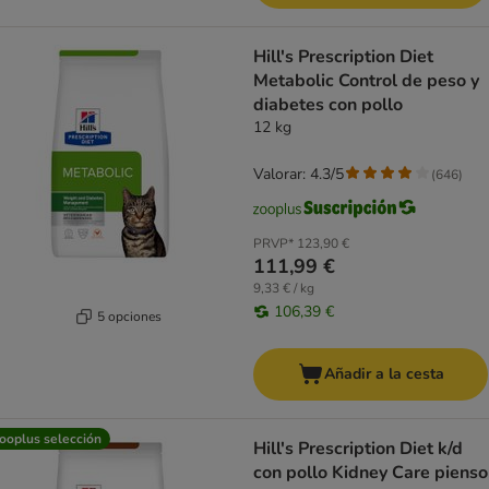
Hill's Prescription Diet
Metabolic Control de peso y
diabetes con pollo
12 kg
Valorar: 4.3/5
(
646
)
PRVP*
123,90 €
111,99 €
9,33 € / kg
106,39 €
5 opciones
Añadir a la cesta
ooplus selección
Hill's Prescription Diet k/d
con pollo Kidney Care pienso