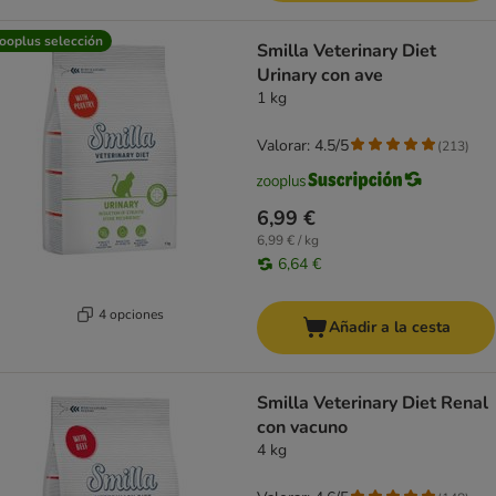
ooplus selección
Smilla Veterinary Diet
Urinary con ave
1 kg
Valorar: 4.5/5
(
213
)
6,99 €
6,99 € / kg
6,64 €
4 opciones
Añadir a la cesta
Smilla Veterinary Diet Renal
con vacuno
4 kg