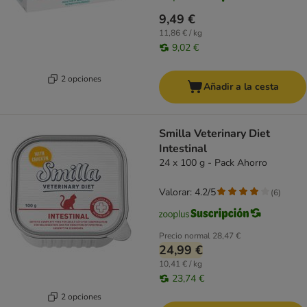
9,49 €
11,86 € / kg
9,02 €
2 opciones
Añadir a la cesta
Smilla Veterinary Diet
Intestinal
24 x 100 g - Pack Ahorro
Valorar: 4.2/5
(
6
)
Precio normal
28,47 €
24,99 €
10,41 € / kg
23,74 €
2 opciones