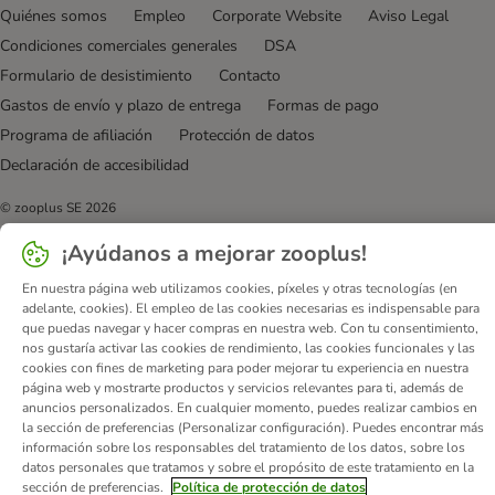
Quiénes somos
Empleo
Corporate Website
Aviso Legal
Condiciones comerciales generales
DSA
Formulario de desistimiento
Contacto
Gastos de envío y plazo de entrega
Formas de pago
Programa de afiliación
Protección de datos
Declaración de accesibilidad
© zooplus SE
2026
¡Ayúdanos a mejorar zooplus!
En nuestra página web utilizamos cookies, píxeles y otras tecnologías (en
adelante, cookies). El empleo de las cookies necesarias es indispensable para
que puedas navegar y hacer compras en nuestra web. Con tu consentimiento,
nos gustaría activar las cookies de rendimiento, las cookies funcionales y las
cookies con fines de marketing para poder mejorar tu experiencia en nuestra
página web y mostrarte productos y servicios relevantes para ti, además de
anuncios personalizados. En cualquier momento, puedes realizar cambios en
la sección de preferencias (Personalizar configuración). Puedes encontrar más
información sobre los responsables del tratamiento de los datos, sobre los
datos personales que tratamos y sobre el propósito de este tratamiento en la
sección de preferencias.
Política de protección de datos