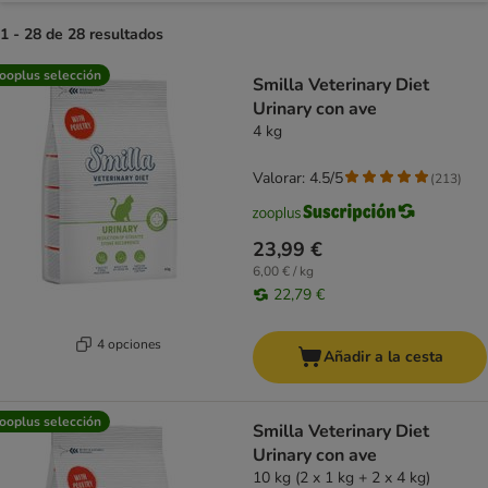
1 - 28 de 28 resultados
product items have been changed
ooplus selección
Smilla Veterinary Diet
Urinary con ave
4 kg
Valorar: 4.5/5
(
213
)
23,99 €
6,00 € / kg
22,79 €
4 opciones
Añadir a la cesta
ooplus selección
Smilla Veterinary Diet
Urinary con ave
10 kg (2 x 1 kg + 2 x 4 kg)