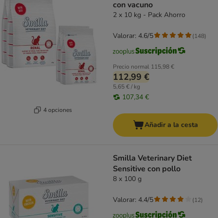
con vacuno
2 x 10 kg - Pack Ahorro
Valorar: 4.6/5
(
148
)
Precio normal
115,98 €
112,99 €
5,65 € / kg
107,34 €
4 opciones
Añadir a la cesta
Smilla Veterinary Diet
Sensitive con pollo
8 x 100 g
Valorar: 4.4/5
(
12
)