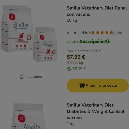
Smilla Veterinary Diet Renal
con vacuno
10 kg
Valorar: 4.6/5
(
148
)
Precio normal
61,96 €
57,99 €
5,80 € / kg
55,09 €
4 opciones
Añadir a la cesta
Smilla Veterinary Diet
Diabetes & Weight Control
vacuno
1 kg