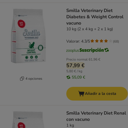
Smilla Veterinary Diet
Diabetes & Weight Control
vacuno
10 kg (2 x 4 kg + 2 x 1 kg)
Valorar: 4.3/5
(
68
)
Precio normal
61,96 €
57,99 €
5,80 € / kg
55,09 €
4 opciones
Añadir a la cesta
Smilla Veterinary Diet Renal
con vacuno
1 kg