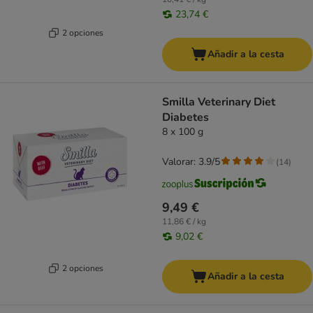
23,74 €
2 opciones
Añadir a la cesta
Smilla Veterinary Diet
Diabetes
8 x 100 g
Valorar: 3.9/5
(
14
)
9,49 €
11,86 € / kg
9,02 €
2 opciones
Añadir a la cesta