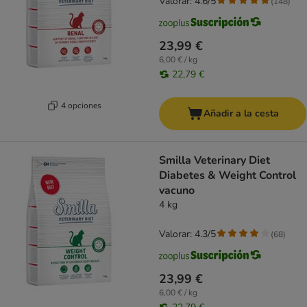
Valorar: 4.6/5
(
148
)
23,99 €
6,00 € / kg
22,79 €
4 opciones
Añadir a la cesta
Smilla Veterinary Diet
Diabetes & Weight Control
vacuno
4 kg
Valorar: 4.3/5
(
68
)
23,99 €
6,00 € / kg