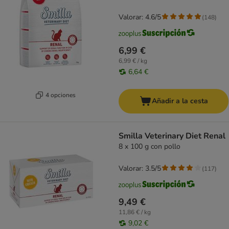
Valorar: 4.6/5
(
148
)
6,99 €
6,99 € / kg
6,64 €
4 opciones
Añadir a la cesta
Smilla Veterinary Diet Renal
8 x 100 g con pollo
Valorar: 3.5/5
(
117
)
9,49 €
11,86 € / kg
9,02 €