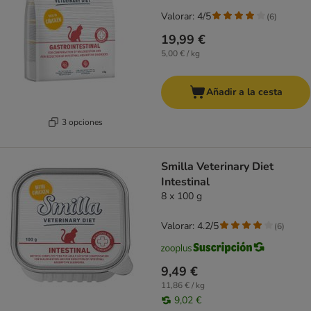
Valorar: 4/5
(
6
)
19,99 €
5,00 € / kg
Añadir a la cesta
3 opciones
Smilla Veterinary Diet
Intestinal
8 x 100 g
Valorar: 4.2/5
(
6
)
9,49 €
11,86 € / kg
9,02 €