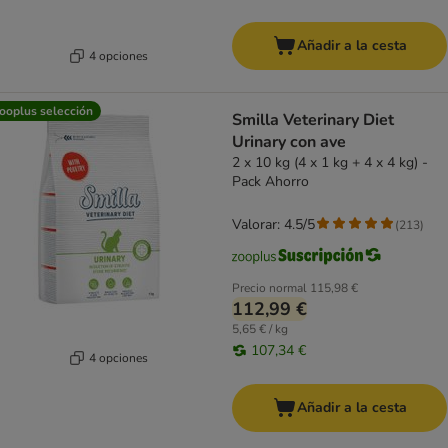
Añadir a la cesta
4 opciones
ooplus selección
Smilla Veterinary Diet
Urinary con ave
2 x 10 kg (4 x 1 kg + 4 x 4 kg) -
Pack Ahorro
Valorar: 4.5/5
(
213
)
Precio normal
115,98 €
112,99 €
5,65 € / kg
107,34 €
4 opciones
Añadir a la cesta