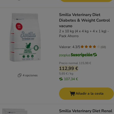
Smilla Veterinary Diet
Diabetes & Weight Control
vacuno
2 x 10 kg (4 x 4 kg + 4 x 1 kg) -
Pack Ahorro
Valorar: 4.3/5
(
68
)
Precio normal
115,98 €
112,99 €
5,65 € / kg
4 opciones
107,34 €
Añadir a la cesta
Smilla Veterinary Diet Renal