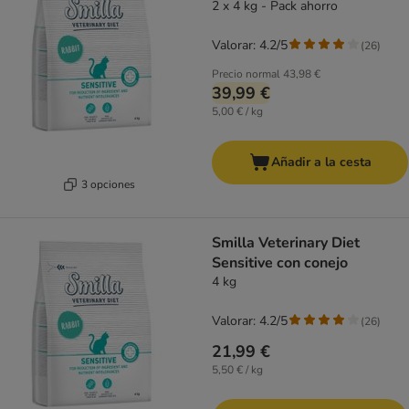
2 x 4 kg - Pack ahorro
Valorar: 4.2/5
(
26
)
Precio normal
43,98 €
39,99 €
5,00 € / kg
Añadir a la cesta
3 opciones
Smilla Veterinary Diet
Sensitive con conejo
4 kg
Valorar: 4.2/5
(
26
)
21,99 €
5,50 € / kg