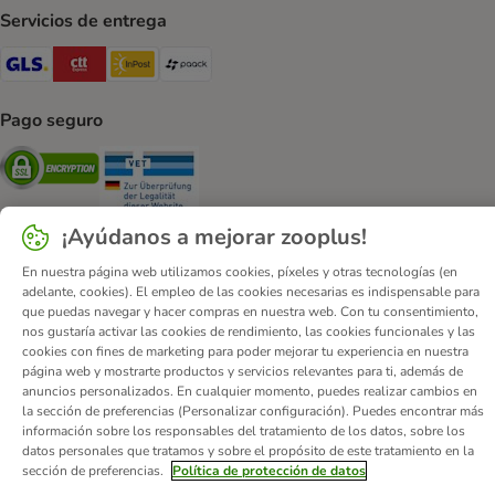
Servicios de entrega
GLS Shipping Method
CTTExpress Shipping Method
InPost Shipping Method
paack Shipping Method
Pago seguro
Security
Security
¡Ayúdanos a mejorar zooplus!
En nuestra página web utilizamos cookies, píxeles y otras tecnologías (en
adelante, cookies). El empleo de las cookies necesarias es indispensable para
Quiénes somos
Empleo
Corporate Website
Aviso Legal
que puedas navegar y hacer compras en nuestra web. Con tu consentimiento,
nos gustaría activar las cookies de rendimiento, las cookies funcionales y las
Condiciones comerciales generales
DSA
cookies con fines de marketing para poder mejorar tu experiencia en nuestra
Formulario de desistimiento
Contacto
página web y mostrarte productos y servicios relevantes para ti, además de
anuncios personalizados. En cualquier momento, puedes realizar cambios en
Gastos de envío y plazo de entrega
Formas de pago
la sección de preferencias (Personalizar configuración). Puedes encontrar más
Programa de afiliación
Protección de datos
información sobre los responsables del tratamiento de los datos, sobre los
datos personales que tratamos y sobre el propósito de este tratamiento en la
Declaración de accesibilidad
sección de preferencias.
Política de protección de datos