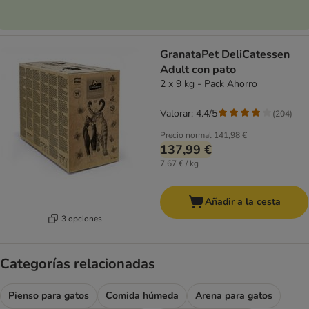
GranataPet DeliCatessen
Adult con pato
2 x 9 kg - Pack Ahorro
Valorar: 4.4/5
(
204
)
Precio normal
141,98 €
137,99 €
7,67 € / kg
Añadir a la cesta
3 opciones
Categorías relacionadas
Pienso para gatos
Comida húmeda
Arena para gatos