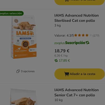
ooplus selección
IAMS Advanced Nutrition
Sterilised Cat con pollo
3 kg
Valorar: 4.3/5
(
177
)
18,79 €
6,26 € / kg
17,85 €
3 opciones
Añadir a la cesta
IAMS Advanced Nutrition
Senior Cat 7+ con pollo
10 kg