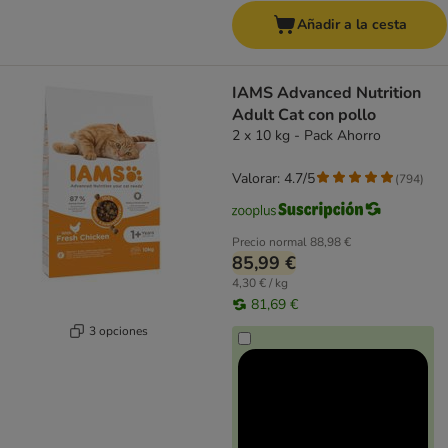
Añadir a la cesta
IAMS Advanced Nutrition
Adult Cat con pollo
2 x 10 kg - Pack Ahorro
Valorar: 4.7/5
(
794
)
Precio normal
88,98 €
85,99 €
4,30 € / kg
81,69 €
3 opciones