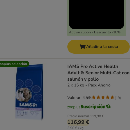
Activar cupón - Descuento -10%
Añadir a la cesta
ooplus selección
IAMS Pro Active Health
Adult & Senior Multi-Cat con
salmón y pollo
2 x 15 kg - Pack Ahorro
Valorar: 4.5/5
(
19
)
Precio normal
119,98 €
116,99 €
3,90 € / kg