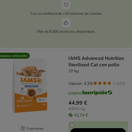
Con la confianza de +10 millones de clientes
Más de 8.000 productos disponibles
ooplus selección
IAMS Advanced Nutrition
Sterilised Cat con pollo
10 kg
Valorar: 4.3/5
(
177
)
44,99 €
4,50 € / kg
42,74 €
3 opciones