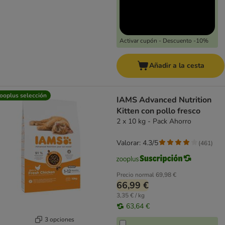
Activar cupón - Descuento -10%
Añadir a la cesta
ooplus selección
IAMS Advanced Nutrition
Kitten con pollo fresco
2 x 10 kg - Pack Ahorro
Valorar: 4.3/5
(
461
)
Precio normal
69,98 €
66,99 €
3,35 € / kg
63,64 €
3 opciones