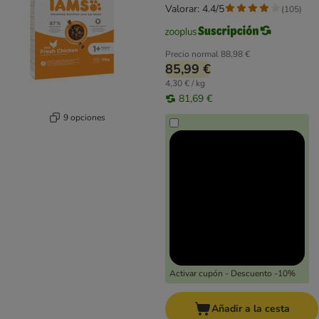
Valorar: 4.4/5
(
105
)
Precio normal
88,98 €
85,99 €
4,30 € / kg
81,69 €
9 opciones
Activar cupón - Descuento -10%
Añadir a la cesta