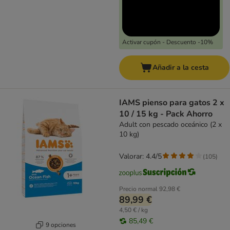
Activar cupón - Descuento -10%
Añadir a la cesta
IAMS pienso para gatos 2 x
10 / 15 kg - Pack Ahorro
Adult con pescado oceánico (2 x
10 kg)
Valorar: 4.4/5
(
105
)
Precio normal
92,98 €
89,99 €
4,50 € / kg
85,49 €
9 opciones