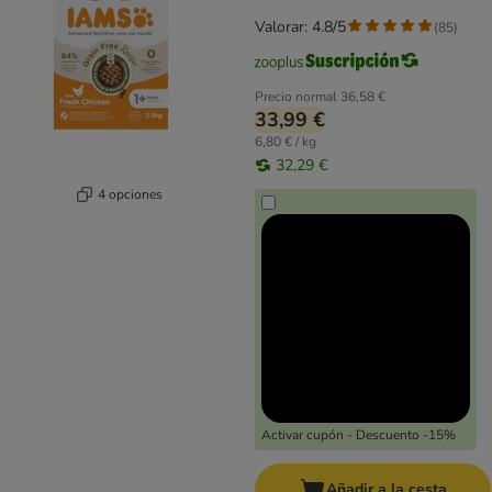
Valorar: 4.8/5
(
85
)
Precio normal
36,58 €
33,99 €
6,80 € / kg
32,29 €
4 opciones
Activar cupón - Descuento -15%
Añadir a la cesta