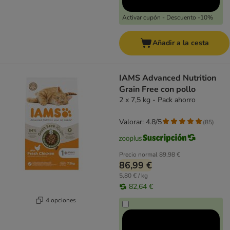
Activar cupón - Descuento -10%
Añadir a la cesta
IAMS Advanced Nutrition
Grain Free con pollo
2 x 7,5 kg - Pack ahorro
Valorar: 4.8/5
(
85
)
Precio normal
89,98 €
86,99 €
5,80 € / kg
82,64 €
4 opciones