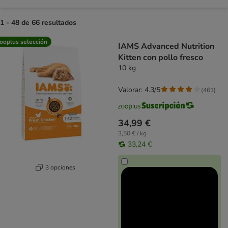
1 - 48 de 66 resultados
product items have been changed
ooplus selección
IAMS Advanced Nutrition
Kitten con pollo fresco
10 kg
Valorar: 4.3/5
(
461
)
34,99 €
3,50 € / kg
33,24 €
3 opciones