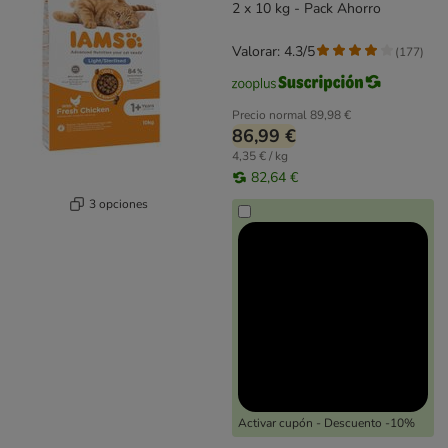
2 x 10 kg - Pack Ahorro
Valorar: 4.3/5
(
177
)
Precio normal
89,98 €
86,99 €
4,35 € / kg
82,64 €
3 opciones
Activar cupón - Descuento -10%