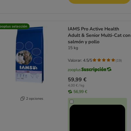
ooplus selección
IAMS Pro Active Health
Adult & Senior Multi-Cat con
salmón y pollo
15 kg
Valorar: 4.5/5
(
19
)
59,99 €
4,00 € / kg
56,99 €
2 opciones