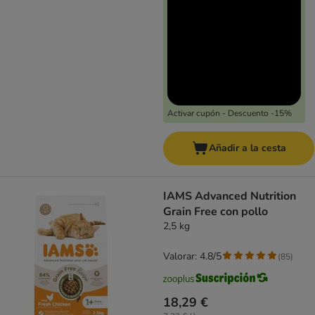
Activar cupón - Descuento -15%
Añadir a la cesta
IAMS Advanced Nutrition
Grain Free con pollo
2,5 kg
Valorar: 4.8/5
(
85
)
18,29 €