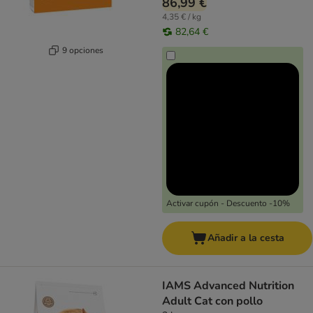
86,99 €
4,35 € / kg
82,64 €
9 opciones
Activar cupón - Descuento -10%
Añadir a la cesta
IAMS Advanced Nutrition
Adult Cat con pollo