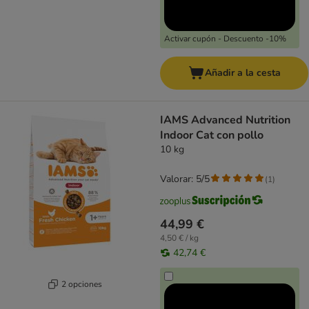
Activar cupón - Descuento -10%
Añadir a la cesta
IAMS Advanced Nutrition
Indoor Cat con pollo
10 kg
Valorar: 5/5
(
1
)
44,99 €
4,50 € / kg
42,74 €
2 opciones