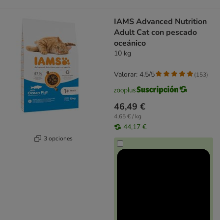
IAMS Advanced Nutrition
Adult Cat con pescado
oceánico
10 kg
Valorar: 4.5/5
(
153
)
46,49 €
4,65 € / kg
44,17 €
3 opciones