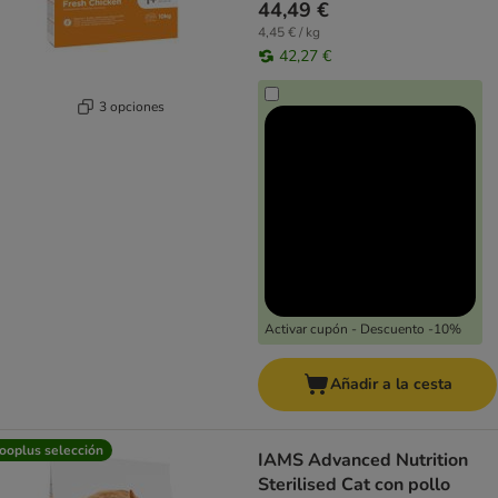
44,49 €
4,45 € / kg
42,27 €
3 opciones
Activar cupón - Descuento -10%
Añadir a la cesta
ooplus selección
IAMS Advanced Nutrition
Sterilised Cat con pollo