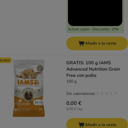
Activar cupón - Descuento -10%
Añadir a la cesta
Gratis!
GRATIS: 100 g IAMS
Advanced Nutrition Grain
Free con pollo
100 g
Sin valoraciones
0,00 €
0,00 € / kg
Añadir a la cesta