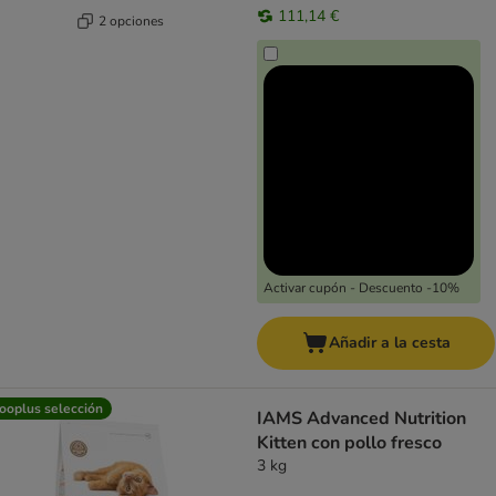
111,14 €
2 opciones
Activar cupón - Descuento -10%
Añadir a la cesta
ooplus selección
IAMS Advanced Nutrition
Kitten con pollo fresco
3 kg