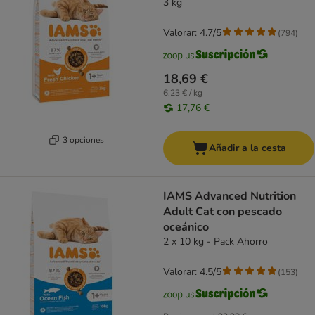
3 kg
Valorar: 4.7/5
(
794
)
18,69 €
6,23 € / kg
17,76 €
3 opciones
Añadir a la cesta
IAMS Advanced Nutrition
Adult Cat con pescado
oceánico
2 x 10 kg - Pack Ahorro
Valorar: 4.5/5
(
153
)