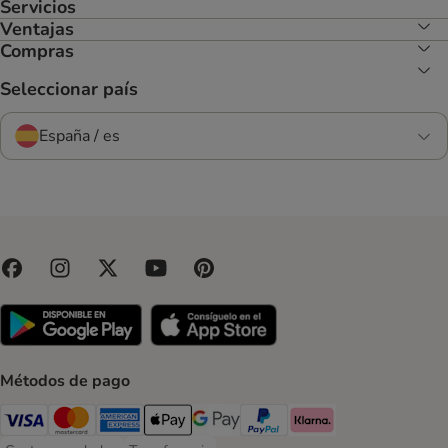
Servicios
Ventajas
Compras
Seleccionar país
España / es
Métodos de pago
Visa Payment Method
Mastercard Payment Method
American Express Payment Method
Apple Pay Payment Method
Google Pay Payment Method
PayPal Payment Method
Klarna Payment Method