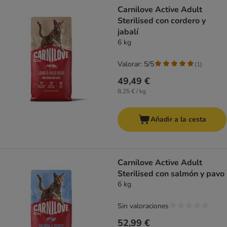
product items have been changed
Carnilove Active Adult
Sterilised con cordero y
jabalí
6 kg
Valorar: 5/5
(
1
)
49,49 €
8,25 € / kg
Añadir a la cesta
Carnilove Active Adult
Sterilised con salmón y pavo
6 kg
Sin valoraciones
52,99 €